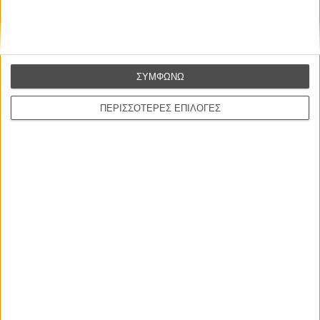
MULTIMEDIA
/
20 ΣΕΠ 2011
/
Flix Team
ΣΥΜΦΩΝΩ
ΠΕΡΙΣΣΟΤΕΡΕΣ ΕΠΙΛΟΓΕΣ
Η επιτυχία είναι υπερτιμημένη. Δεν σε κάνει
καλύτερο, δεν σε πάει πουθενά η επιτυχία. Είναι
απλώς ένα ωραίο, ανεβαστικό, επιφανειακό
συναίσθημα.»
Βιμ Βέντερς
Συνέντευξη
CONNECT