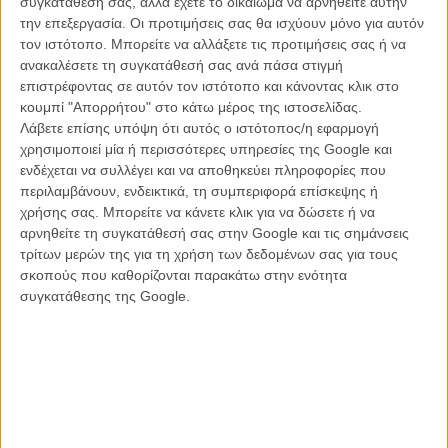
συγκατάθεσή σας, αλλά έχετε το δικαίωμα να αρνηθείτε αυτήν
την επεξεργασία. Οι προτιμήσεις σας θα ισχύουν μόνο για αυτόν
Τέλος για το ιρανικό σινεμά;
τον ιστότοπο. Μπορείτε να αλλάξετε τις προτιμήσεις σας ή να
ανακαλέσετε τη συγκατάθεσή σας ανά πάσα στιγμή
ΝΕΑ
/
04 ΙΑΝ 2012
/
Μανώλης Κρανάκης
επιστρέφοντας σε αυτόν τον ιστότοπο και κάνοντας κλικ στο
κουμπί "Απορρήτου" στο κάτω μέρος της ιστοσελίδας.
O Ζαν Μπατίστ Μοντινό γδύνει τις νέες
Λάβετε επίσης υπόψη ότι αυτός ο ιστότοπος/η εφαρμογή
«αποκαλύψεις» του γαλλικού σινεμά!
χρησιμοποιεί μία ή περισσότερες υπηρεσίες της Google και
ΝΕΑ
/
23 ΙΑΝ 2012
/
Μανώλης Κρανάκης
ενδέχεται να συλλέγει και να αποθηκεύει πληροφορίες που
περιλαμβάνουν, ενδεικτικά, τη συμπεριφορά επίσκεψης ή
Φεστιβάλ Ντοκιμαντέρ Θεσσαλονίκης: Ο Τζαφάρ
χρήσης σας. Μπορείτε να κάνετε κλικ για να δώσετε ή να
Παναχί σκηνοθετεί μια ταινία που δεν είναι ταινία!
αρνηθείτε τη συγκατάθεσή σας στην Google και τις σημάνσεις
τρίτων μερών της για τη χρήση των δεδομένων σας για τους
ΘΕΜΑΤΑ
/
11 ΜΑΡ 2012
/
Μανώλης Κρανάκης
σκοπούς που καθορίζονται παρακάτω στην ενότητα
συγκατάθεσης της Google.
Η Κυβέρνηση του Ιράν δεν επιτρέπει στον Φαρχαντί να
γιορτάσει το Οσκαρ του
ΝΕΑ
/
13 ΜΑΡ 2012
/
Πόλυ Λυκούργου
O Αμπάς Κιαροστάμι πάει...Ιαπωνία! Δείτε το teaser
trailer του «Like Someone in Love»