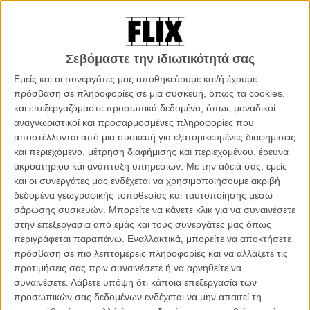
Το Ιράν φυλακίζει τον Παναχί, στηρίζει τον Τρίερ;
ΝΕΑ
/
24 ΜΑΙ 2011
/
Πόλυ Λυκούργου
To «Cut» του Αμίρ Ναντερί, θα ανοίξει το τμήμα
Σεβόμαστε την ιδιωτικότητά σας
Orizzonti της Βενετίας
Εμείς και οι συνεργάτες μας αποθηκεύουμε και/ή έχουμε
ΝΕΑ
/
14 ΙΟΥΛ 2011
/
Γιώργος Κρασσακόπουλος
πρόσβαση σε πληροφορίες σε μια συσκευή, όπως τα cookies,
και επεξεργαζόμαστε προσωπικά δεδομένα, όπως μοναδικοί
Νέα πρόκληση από το Ιράν: συνελήφθησαν 6 σκηνοθέτες
αναγνωριστικοί και προσαρμοσμένες πληροφορίες που
ντοκιμαντέρ
αποστέλλονται από μια συσκευή για εξατομικευμένες διαφημίσεις
και περιεχόμενο, μέτρηση διαφήμισης και περιεχομένου, έρευνα
ΝΕΑ
/
20 ΣΕΠ 2011
/
Πόλυ Λυκούργου
ακροατηρίου και ανάπτυξη υπηρεσιών.
Με την άδειά σας, εμείς
και οι συνεργάτες μας ενδέχεται να χρησιμοποιήσουμε ακριβή
Στο Ιράν δεν γίνονται θαύματα!
δεδομένα γεωγραφικής τοποθεσίας και ταυτοποίησης μέσω
ΝΕΑ
/
19 ΟΚΤ 2011
/
Μανώλης Κρανάκης
σάρωσης συσκευών. Μπορείτε να κάνετε κλικ για να συναινέσετε
στην επεξεργασία από εμάς και τους συνεργάτες μας όπως
«Tέλος» για τον Αμπάς Κιαροστάμι
περιγράφεται παραπάνω. Εναλλακτικά, μπορείτε να αποκτήσετε
πρόσβαση σε πιο λεπτομερείς πληροφορίες και να αλλάξετε τις
ΝΕΑ
/
07 ΝΟΕ 2011
/
Μανώλης Κρανάκης
προτιμήσεις σας πριν συναινέσετε ή να αρνηθείτε να
συναινέσετε.
Λάβετε υπόψη ότι κάποια επεξεργασία των
Μοχάμαντ Ρασούλοφ: Μακριά από το Ιράν
προσωπικών σας δεδομένων ενδέχεται να μην απαιτεί τη
ΘΕΜΑΤΑ
/
10 ΝΟΕ 2011
/
Μανώλης Κρανάκης