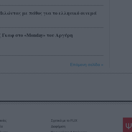
Μιλώντας με πάθος για το ελληνικό σινεμά
ζ Γκαφ στο «Monday» του Αργύρη
Επόμενη σελίδα »
ινίες
Σχετικά με το FLIX
έα
Διαφήμιση