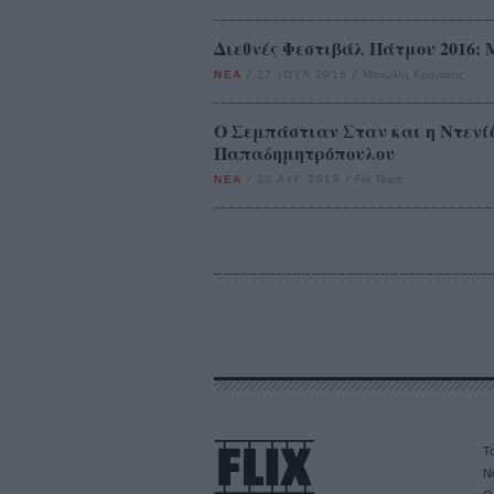
Διεθνές Φεστιβάλ Πάτμου 2016: 
ΝΕΑ
/
27 ΙΟΥΛ 2016
/
Μανώλης Κρανάκης
Ο Σεμπάστιαν Σταν και η Ντενί
Παπαδημητρόπουλου
ΝΕΑ
/
20 ΑΥΓ 2018
/
Flix Team
Τα
Ν