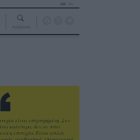
GR
EN
Αναζήτηση
ιτυχία είναι υπερτιμημένη. Δεν
άνει καλύτερο, δεν σε πάει
ενά η επιτυχία. Είναι απλώς
ωραίο, ανεβαστικό, επιφανειακό