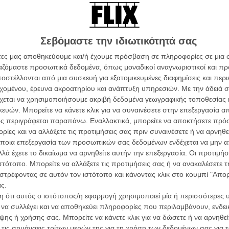
ινηματογράφου 2012 / Οι Υποψήφιοι:
Σεβόμαστε την ιδιωτικότητά σας
άτες μας αποθηκεύουμε και/ή έχουμε πρόσβαση σε πληροφορίες σε μια
ργαζόμαστε προσωπικά δεδομένα, όπως μοναδικοί αναγνωριστικοί και 
καλύτερες ταινίες skateboarding όλων των
στέλλονται από μια συσκευή για εξατομικευμένες διαφημίσεις και περ
εχομένου, έρευνα ακροατηρίου και ανάπτυξη υπηρεσιών.
Με την άδειά σα
χεται να χρησιμοποιήσουμε ακριβή δεδομένα γεωγραφικής τοποθεσίας 
ών. Μπορείτε να κάνετε κλικ για να συναινέσετε στην επεξεργασία απ
τοιμάζει νέα ταινία κάτω από τον καυτό
ς περιγράφεται παραπάνω. Εναλλακτικά, μπορείτε να αποκτήσετε πρό
ίες και να αλλάξετε τις προτιμήσεις σας πριν συναινέσετε ή να αρνηθεί
ποια επεξεργασία των προσωπικών σας δεδομένων ενδέχεται να μην απ
λά έχετε το δικαίωμα να αρνηθείτε αυτήν την επεξεργασία. Οι προτιμήσ
ιστότοπο. Μπορείτε να αλλάξετε τις προτιμήσεις σας ή να ανακαλέσετε
ρδίστε δωρεάν masterclasses στα σεμινάρια
στρέφοντας σε αυτόν τον ιστότοπο και κάνοντας κλικ στο κουμπί "Απ
ς.
 ότι αυτός ο ιστότοπος/η εφαρμογή χρησιμοποιεί μία ή περισσότερες 
ι να συλλέγει και να αποθηκεύει πληροφορίες που περιλαμβάνουν, ενδεικ
ρου 2014
ης ή χρήσης σας. Μπορείτε να κάνετε κλικ για να δώσετε ή να αρνηθε
 τις σημάνσεις τρίτων μερών της για τη χρήση των δεδομένων σας για