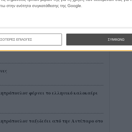
άτω στην ενότητα συγκατάθεσης της Google.
 πάμε να κάνουμε τις ταινίες, και τ’ άλλα
ΣΣΟΤΕΡΕΣ ΕΠΙΛΟΓΕΣ
ΣΥΜΦΩΝΩ
 της νέας ταινίας του Αργύρη
νες
μητρόπουλου φέρνει το ελληνικό καλοκαίρι
μητρόπουλου ταξιδεύει από την Αντίπαρο στο