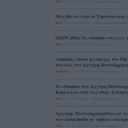
ΝΕΑ
/
05 ΦΕΒ 2016
/
Μανώλης Κρανάκης
Μια βόλτα από το Τορόντο στην Αθ
ΝΕΑ
/
25 ΜΑΡ 2014
/
Γιώργος Κρασσακόπουλο
SXSW 2016: Το «Suntan» στέλνει 
ΝΕΑ
/
15 ΜΑΡ 2016
/
Πόλυ Λυκούργου
«Suntan»: Οταν η κάμερα του Fl
ταινίας του Αργύρη Παπαδημητ
ΘΕΜΑΤΑ
/
20 ΙΑΝ 2016
/
Πόλυ Λυκούργου
To «Suntan» του Αργύρη Παπαδη
Κορέα και από εκεί στην Αυστρ
ΝΕΑ
/
29 ΑΠΡ 2016
/
Μανώλης Κρανάκης
Αργύρης Παπαδημητρόπουλος για
των social media με αφήνει αδιάφ
ΝΕΑ
/
06 ΙΟΥΝ 2016
/
Πόλυ Λυκούργου