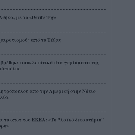
ήνα, με το «Devil's Toy»
ς
χαιρετισμούς από το Τέξας
ix βρέθηκε αποκλειστικά στα γυρίσματα της
ρόπουλου
μητρόπουλου από την Αμερική στην Νότιο
αλία
 το σποτ του ΕΚΕΑ: «Το "λαϊκό δικαστήριο"
ορο»