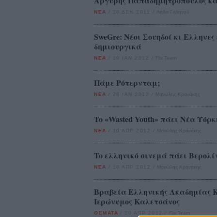
Αργύρης Παπαδημητρόπουλος κα
ΝΕΑ
/
20 ΔΕΚ 2011
/
Λήδα Γαλανού
SweGre: Νέοι Σουηδοί κι Ελληνε
δημιουργικά
ΝΕΑ
/
10 ΙΑΝ 2012
/
Flix Team
Πάμε Ρότερνταμ;
ΝΕΑ
/
26 ΙΑΝ 2012
/
Μανώλης Κρανάκης
To «Wasted Youth» πάει Νέα Υόρκ
ΝΕΑ
/
10 ΑΠΡ 2012
/
Μανώλης Κρανάκης
To ελληνικό σινεμά πάει Βερολί
ΝΕΑ
/
10 ΑΠΡ 2012
/
Μανώλης Κρανάκης
Βραβεία Ελληνικής Ακαδημίας Κ
Ιερώνυμος Καλετσάνος
ΘΕΜΑΤΑ
/
30 ΑΠΡ 2012
/
Flix Team