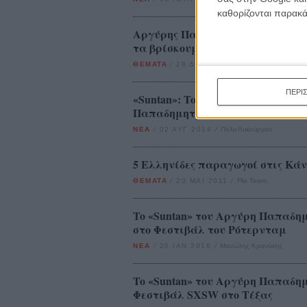
καθορίζονται παρακ
Αργύρης Παπαδημητρόπουλος: «Να
τα βρίσκουμε.»
ΘΕΜΑΤΑ
/
28 ΔΕΚ 2011
/
Λήδα Γαλανού
ΠΕΡΙ
«Suntan»: To Flix στα γυρίσματα
Παπαδημητρόπουλου
ΝΕΑ
/
02 ΑΥΓ 2014
/
Πόλυ Λυκούργου
5 Eλληνίδες παραγωγοί στις Κάν
ΘΕΜΑΤΑ
/
20 ΜΑΙ 2011
/
Flix Team
To «Suntan» του Αργύρη Παπαδη
στο Φεστιβάλ του Ρότερνταμ
ΝΕΑ
/
20 ΙΑΝ 2016
/
Μανώλης Κρανάκης
To «Suntan» του Αργύρη Παπαδη
Φεστιβάλ SXSW στο Τέξας