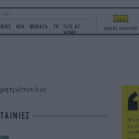
 days
ΙΝΙΕΣ
ΝΕΑ
ΘΕΜΑΤΑ
TV
FLIX AT
ΟΔΗΓΟΣ ΑΙΘΟΥΣΩΝ
HOME
μητρόπουλος
ΤΑΙΝΙΕΣ
Η επ
σε κ
πουθ
ένα 