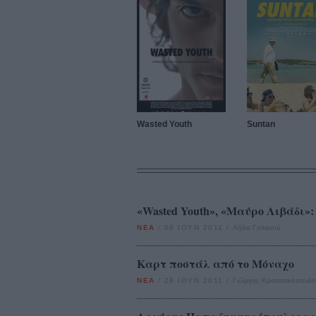
Wasted Youth
Suntan
«Wasted Youth», «Μαύρο Λιβάδι»
ΝΕΑ
/
06 ΙΟΥΝ 2011
/
Λήδα Γαλανού
Καρτ ποστάλ από το Μόναχο
ΝΕΑ
/
28 ΙΟΥΝ 2011
/
Γιώργος Κρασσακόπουλο