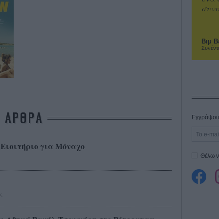
συνα
Βιμ Β
Συνέντ
ΑΡΘΡΑ
Εγγράψου 
: Εισιτήριο για Μόναχο
Θέλω ν
ς