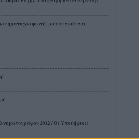
ι Αθηνά Ραχήλ Τσαγγάρη στο Ρότερνταμ
ς κινηματογραφιστές, συναντιούνται
η!
νο!
ινηματογράφου 2012 / Οι Υποψήφιοι: