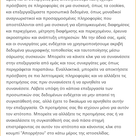
Photoshop disaster: Πόστερ για το «Three Musketeers»
πρόσβαση σε πληροφορίες σε μια συσκευή, όπως τα cookies,
ΝΕΑ
/
09 ΙΟΥΝ 2011
/
Γιώργος Κρασσακόπουλος
και επεξεργαζόμαστε προσωπικά δεδομένα, όπως μοναδικοί
αναγνωριστικοί και προσαρμοσμένες πληροφορίες που
Super (8) πόστερ
αποστέλλονται από μια συσκευή για εξατομικευμένες διαφημίσεις
και περιεχόμενο, μέτρηση διαφήμισης και περιεχομένου, έρευνα
ΝΕΑ
/
09 ΙΟΥΝ 2011
/
Γιώργος Κρασσακόπουλος
ακροατηρίου και ανάπτυξη υπηρεσιών.
Με την άδειά σας, εμείς
και οι συνεργάτες μας ενδέχεται να χρησιμοποιήσουμε ακριβή
Χάρι Πό(σ)τερ
δεδομένα γεωγραφικής τοποθεσίας και ταυτοποίησης μέσω
ΝΕΑ
/
10 ΙΟΥΝ 2011
/
Γιώργος Κρασσακόπουλος
σάρωσης συσκευών. Μπορείτε να κάνετε κλικ για να συναινέσετε
στην επεξεργασία από εμάς και τους συνεργάτες μας όπως
Πρώτα πόστερ για το «Τhe Avengers» και το «The
περιγράφεται παραπάνω. Εναλλακτικά, μπορείτε να αποκτήσετε
Amazing Spider-man»
πρόσβαση σε πιο λεπτομερείς πληροφορίες και να αλλάξετε τις
προτιμήσεις σας πριν συναινέσετε ή να αρνηθείτε να
ΝΕΑ
/
14 ΙΟΥΝ 2011
/
Μανώλης Κρανάκης
συναινέσετε.
Λάβετε υπόψη ότι κάποια επεξεργασία των
προσωπικών σας δεδομένων ενδέχεται να μην απαιτεί τη
Αφίσα για το «Τανγκό των Χριστουγέννων»
συγκατάθεσή σας, αλλά έχετε το δικαίωμα να αρνηθείτε αυτήν
ΝΕΑ
/
15 ΙΟΥΝ 2011
/
Μανώλης Κρανάκης
την επεξεργασία. Οι προτιμήσεις σας θα ισχύουν μόνο για αυτόν
τον ιστότοπο. Μπορείτε να αλλάξετε τις προτιμήσεις σας ή να
Tάρσεμ Σινγκ: Χαρίζει τη «Snow White» που ξεχωρίζει!
ανακαλέσετε τη συγκατάθεσή σας ανά πάσα στιγμή
επιστρέφοντας σε αυτόν τον ιστότοπο και κάνοντας κλικ στο
ΝΕΑ
/
17 ΙΟΥΝ 2011
/
Γιώργος Κρασσακόπουλος
κουμπί "Απορρήτου" στο κάτω μέρος της ιστοσελίδας.