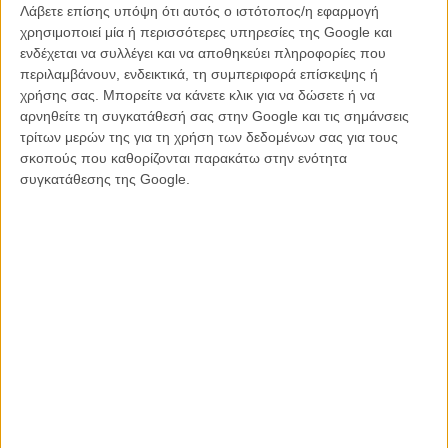
Λάβετε επίσης υπόψη ότι αυτός ο ιστότοπος/η εφαρμογή
Graphic designers, cowboys and aliens
χρησιμοποιεί μία ή περισσότερες υπηρεσίες της Google και
ΝΕΑ
/
30 ΙΟΥΛ 2011
/
Γιώργος Κρασσακόπουλος
ενδέχεται να συλλέγει και να αποθηκεύει πληροφορίες που
περιλαμβάνουν, ενδεικτικά, τη συμπεριφορά επίσκεψης ή
χρήσης σας. Μπορείτε να κάνετε κλικ για να δώσετε ή να
Οι καλύτερες αφίσες (κινηματογραφικών φεστιβάλ)
της χρονιάς
αρνηθείτε τη συγκατάθεσή σας στην Google και τις σημάνσεις
τρίτων μερών της για τη χρήση των δεδομένων σας για τους
ΝΕΑ
/
30 ΔΕΚ 2011
/
Γιώργος Κρασσακόπουλος
σκοπούς που καθορίζονται παρακάτω στην ενότητα
συγκατάθεσης της Google.
Η επιτυχία είναι υπερτιμημένη. Δεν σε κάνει
καλύτερο, δεν σε πάει πουθενά η επιτυχία. Είναι
απλώς ένα ωραίο, ανεβαστικό, επιφανειακό
συναίσθημα.»
Βιμ Βέντερς