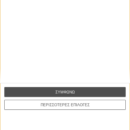
Οι Αρμονίες Βερκμάιστερ
Werckmeister Harmonies
Μπέλα Ταρ
Μια Θέση στον Ηλιο
A Place in the Sun
Τζορτζ Στίβενς
Οδύσσεια
The Odyssey
Κρίστοφερ Νόλαν
ΣΥΜΦΩΝΩ
Ψηλά Τακούνια
Tacones lejanos
ΠΕΡΙΣΣΟΤΕΡΕΣ ΕΠΙΛΟΓΕΣ
Πέδρο Αλμοδόβαρ
Ο Παραχαράκτης
L’ Affaire Bojarski (The Moneymaker)
Ζαν-Πολ Σαλομέ