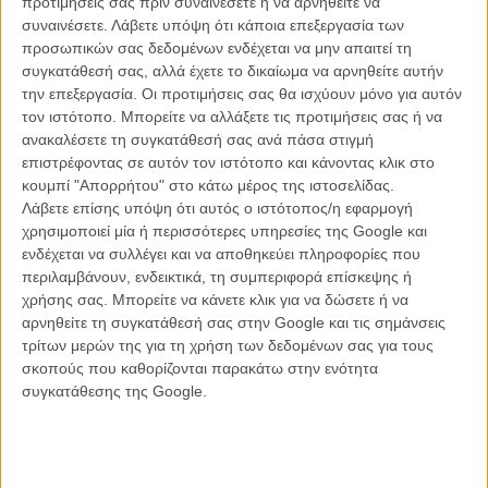
προτιμήσεις σας πριν συναινέσετε ή να αρνηθείτε να
συναινέσετε.
Λάβετε υπόψη ότι κάποια επεξεργασία των
προσωπικών σας δεδομένων ενδέχεται να μην απαιτεί τη
συγκατάθεσή σας, αλλά έχετε το δικαίωμα να αρνηθείτε αυτήν
ΝΕΑ
την επεξεργασία. Οι προτιμήσεις σας θα ισχύουν μόνο για αυτόν
Μίλα μου για καλοκαιρινά φεστιβάλ κινηματογράφου
τον ιστότοπο. Μπορείτε να αλλάξετε τις προτιμήσεις σας ή να
στην Ελλάδα
ανακαλέσετε τη συγκατάθεσή σας ανά πάσα στιγμή
επιστρέφοντας σε αυτόν τον ιστότοπο και κάνοντας κλικ στο
Ο πιο αναλυτικός οδηγός των καλοκαιρινών φεστιβάλ σε νησιά και ηπειρωτική
Ελλάδα είναι εδώ
κουμπί "Απορρήτου" στο κάτω μέρος της ιστοσελίδας.
Λάβετε επίσης υπόψη ότι αυτός ο ιστότοπος/η εφαρμογή
χρησιμοποιεί μία ή περισσότερες υπηρεσίες της Google και
ενδέχεται να συλλέγει και να αποθηκεύει πληροφορίες που
περιλαμβάνουν, ενδεικτικά, τη συμπεριφορά επίσκεψης ή
χρήσης σας. Μπορείτε να κάνετε κλικ για να δώσετε ή να
αρνηθείτε τη συγκατάθεσή σας στην Google και τις σημάνσεις
τρίτων μερών της για τη χρήση των δεδομένων σας για τους
Η επιτυχία είναι υπερτιμημένη. Δεν σε κάνει
σκοπούς που καθορίζονται παρακάτω στην ενότητα
καλύτερο, δεν σε πάει πουθενά η επιτυχία. Είναι
συγκατάθεσης της Google.
απλώς ένα ωραίο, ανεβαστικό, επιφανειακό
συναίσθημα.»