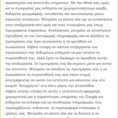
Τζόνι Το, η Τυνήσια σκηνοθέτρια Κάουτερ Μπεν Χανία και η Αφγανή
ακροατηρίου και ανάπτυξη υπηρεσιών.
Με την άδειά σας, εμείς
σκηνοθέτρια Σαχρμπανού Σαντάτ.
και οι συνεργάτες μας ενδέχεται να χρησιμοποιήσουμε ακριβή
δεδομένα γεωγραφικής τοποθεσίας και ταυτοποίησης μέσω
Ο Τζόνι Το επιστρέφει στην κριτική επιτροπή της Βενετίας μετά τη
σάρωσης συσκευών. Μπορείτε να κάνετε κλικ για να συναινέσετε
συμμετοχή του το 2008, ενώ τέσσερις ταινίες του έχουν κάνει
στην επεξεργασία από εμάς και τους συνεργάτες μας όπως
πρεμιέρα στο φεστιβάλ, ανάμεσά τους τα «Throw Down», «Exiled»
περιγράφεται παραπάνω. Εναλλακτικά, μπορείτε να αποκτήσετε
και «Life Without Principle».
πρόσβαση σε πιο λεπτομερείς πληροφορίες και να αλλάξετε τις
προτιμήσεις σας πριν συναινέσετε ή να αρνηθείτε να
Η Κάουτερ Μπεν Χανία βρέθηκε πέρυσι στη Βενετία με το
«Η Φωνή
συναινέσετε.
Λάβετε υπόψη ότι κάποια επεξεργασία των
της Χιντ Ρατζάμπ»
, το οποίο απέσπασε ένα απο τα μακρύτερα
προσωπικών σας δεδομένων ενδέχεται να μην απαιτεί τη
standing ovation στην ιστορία του θεσμού, με τα χειροκροτήματα να
συγκατάθεσή σας, αλλά έχετε το δικαίωμα να αρνηθείτε αυτήν
διαρκούς για περισσότερα από 20 λεπτά. Η ταινία τιμήθηκε με τον
την επεξεργασία. Οι προτιμήσεις σας θα ισχύουν μόνο για αυτόν
Αργυρό Λέοντα και η ίδια έχει προταθεί δύο φορές για Οσκαρ,
τον ιστότοπο. Μπορείτε να αλλάξετε τις προτιμήσεις σας ή να
ανακαλέσετε τη συγκατάθεσή σας ανά πάσα στιγμή
Τέλος, η Αφγανή σκηνοθέτρια Σαχρμπανού Σαντάτ έχει ξεχωρίσει τα
επιστρέφοντας σε αυτόν τον ιστότοπο και κάνοντας κλικ στο
τελευταία χρόνια με ταινίες όπως τα «Wolf and Sheep» και «The
κουμπί "Απορρήτου" στο κάτω μέρος της ιστοσελίδας.
Orphanage».
Λάβετε επίσης υπόψη ότι αυτός ο ιστότοπος/η εφαρμογή
χρησιμοποιεί μία ή περισσότερες υπηρεσίες της Google και
Την επιτροπή συμπληρώνουν ο Γάλλος σκηνοθέτης και
ενδέχεται να συλλέγει και να αποθηκεύει πληροφορίες που
σεναριογράφος Ξαβιέ Τζιανόλι, ο βραβευμένος με Οσκαρ συνθέτης
περιλαμβάνουν, ενδεικτικά, τη συμπεριφορά επίσκεψης ή
Ντάνιελ Μπλούμπεργκ που έκανε μεταξύ άλλων το χαρακτηριστικό
χρήσης σας. Μπορείτε να κάνετε κλικ για να δώσετε ή να
σάουντρακ του
«The Brutalist»
και ο Ιταλός ακαδημαϊκός και