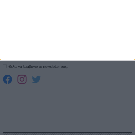
Spider-Man: Καινούργια Μέρα
30 ΜΑΡ
CONNECT
Εγγράψου στο εβδομαδιαίο newsletter μας.
ΕΓΓΡΑΦΗ
Θέλω να λαμβάνω τα newsletter σας.