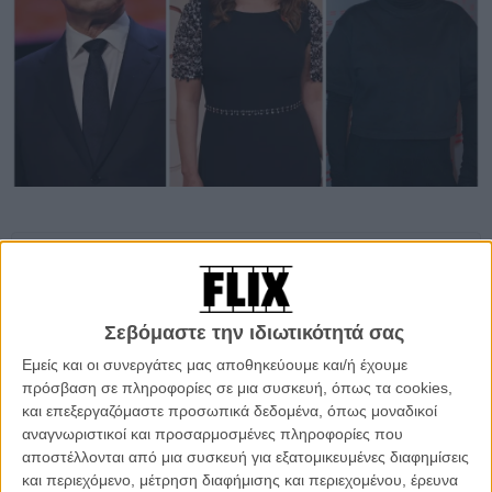
Προσθέστε το Flix στις προτιμήσεις σας στο
Google
Σεβόμαστε την ιδιωτικότητά σας
Το Φεστιβάλ της Βενετίας ανακοίνωσε τα μέλη της κεντρικής κριτικής
Εμείς και οι συνεργάτες μας αποθηκεύουμε και/ή έχουμε
επιτροπής για την 83η διοργάνωσή του, η οποία θα απονείμει τον
πρόσβαση σε πληροφορίες σε μια συσκευή, όπως τα cookies,
Χρυσό Λέοντα και τα υπόλοιπα κορυφαία βραβεία του φεστιβάλ.
και επεξεργαζόμαστε προσωπικά δεδομένα, όπως μοναδικοί
αναγνωριστικοί και προσαρμοσμένες πληροφορίες που
Στο πλευρό της προέδρου της επιτροπής, Μάγκι Τζίλενχαλ
, θα
αποστέλλονται από μια συσκευή για εξατομικευμένες διαφημίσεις
βρεθούν ο σπουδαίος δημιουργός του ασιατικού κινηματογράφου
και περιεχόμενο, μέτρηση διαφήμισης και περιεχομένου, έρευνα