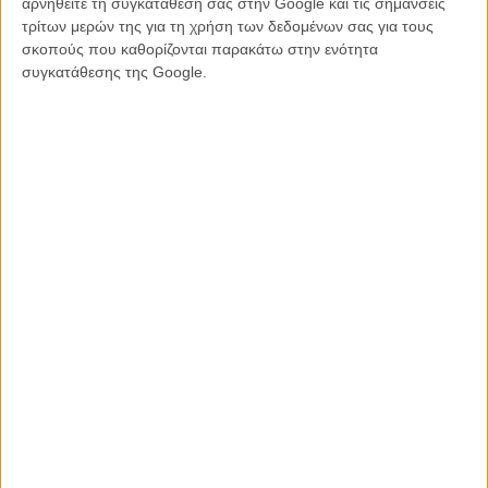
αρνηθείτε τη συγκατάθεσή σας στην Google και τις σημάνσεις
θεωρητικός του κινηματογράφου Φραντσέσκο Καζέτι.
τρίτων μερών της για τη χρήση των δεδομένων σας για τους
σκοπούς που καθορίζονται παρακάτω στην ενότητα
Η φετινή επιτροπή θα απονείμει, εκτός από τον Χρυσό Λέοντα, τον
συγκατάθεσης της Google.
Μεγάλο Αργυρό Λέοντα, το βραβείο σκηνοθεσίας, τα Κύπελλα Βόλπι
Α' και Β' Ρόλου, το ειδικό βραβείο της επιτροπής, το βραβείο
σεναρίου και το βραβείο Μαρτσέλο Μαστρογιάνι για ανερχόμενο
ηθοποιό ή ηθοποιό.
Το 83ο Φεστιβάλ Βενετίας θα διεξαχθεί από τις 2 έως τις 12
Σεπτεμβρίου, ενώ το επίσημο πρόγραμμα θα ανακοινωθεί στις 23
Ιουλίου.
Διαβάστε ακόμα:
Αλμπέρτο Μπαρμπέρα: Παραμένει στο
τιμόνι του Φεστιβάλ της Βενετίας έως το 2028
ΜΗ ΧΑΣΕΤΕ