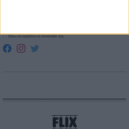
CONNECT
Εγγράψου στο εβδομαδιαίο newsletter μας.
ΕΓΓΡΑΦΗ
Θέλω να λαμβάνω τα newsletter σας.