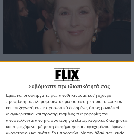
Προσθέστε το Flix στις προτιμήσεις σας στο
Google
Σεβόμαστε την ιδιωτικότητά σας
Εμείς και οι συνεργάτες μας αποθηκεύουμε και/ή έχουμε
Παρούσα θα είναι στη διάρκεια του φετινού Φεστιβάλ Βερολίνου,
πρόσβαση σε πληροφορίες σε μια συσκευή, όπως τα cookies,
από τις 9 έως τις 19 Φεβρουαρίου, η Μέριλ Στριπ, στην οποία η
και επεξεργαζόμαστε προσωπικά δεδομένα, όπως μοναδικοί
Berlinale θα αφιερώσει μια τιμητική Χρυσή Αρκτο, ενώ θα
αναγνωριστικοί και προσαρμοσμένες πληροφορίες που
παρουσιάσει κι ένα μέρος της φιλμογραφίας της.
αποστέλλονται από μια συσκευή για εξατομικευμένες διαφημίσεις
και περιεχόμενο, μέτρηση διαφήμισης και περιεχομένου, έρευνα
«Χαιρόμαστε αφάνταστα που μας δίνεται η δυνατότητα να
ακροατηρίου και ανάπτυξη υπηρεσιών.
Με την άδειά σας, εμείς