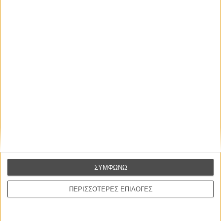
Βιμ Βέντερς
Συνέντευξη
ΝΕΕΣ ΤΑΙΝΙΕΣ
Ο Παραχαράκτης
L’ Affaire Bojarski (The Moneymaker)
του Ζαν-Πολ Σαλομέ
Γνήσιο Αντίγραφο
Certified Copy (Copie Conforme)
του Αμπάς Κιαροστάμι
Ο Κλειδαράς του Ενός Εκατομμυρίου
ΣΥΜΦΩΝΩ
Le Million
του Γκρεγκουάρ Βινιερόν
ΠΕΡΙΣΣΟΤΕΡΕΣ ΕΠΙΛΟΓΕΣ
Αυτό που Ξέρουν οι Γυναίκες
Pour le Plaisir