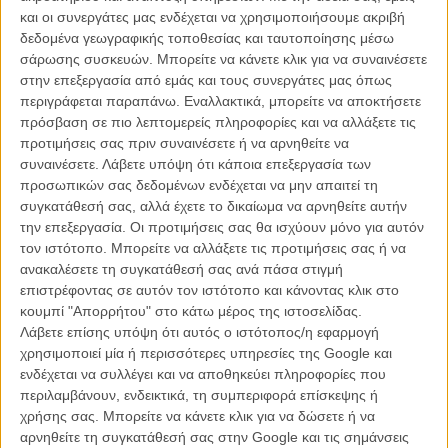
προσφέρουμε την Τιμητική Χρυσή Αρκτο σε μια τόσο εκπληκτικά
και οι συνεργάτες μας ενδέχεται να χρησιμοποιήσουμε ακριβή
καλλιτέχνη και σταρ διεθνούς βεληνεκούς. Η Μέριλ Στριπ είναι μια
δεδομένα γεωγραφικής τοποθεσίας και ταυτοποίησης μέσω
εξέχουσα, ευμετάβλητη ερμηνεύτρια που κινείται με άνεση μεταξύ
σάρωσης συσκευών. Μπορείτε να κάνετε κλικ για να συναινέσετε
των δραματικών και των κωμικών ρόλων,» δήλωσε ο Διευθυντής
στην επεξεργασία από εμάς και τους συνεργάτες μας όπως
του Φεστιβάλ Βερολίνου, Ντίτερ Κόσλικ.
περιγράφεται παραπάνω. Εναλλακτικά, μπορείτε να αποκτήσετε
πρόσβαση σε πιο λεπτομερείς πληροφορίες και να αλλάξετε τις
Η Μέριλ Στριπ έχει επισκεφθεί το Φεστιβάλ Βερολίνου και
προτιμήσεις σας πριν συναινέσετε ή να αρνηθείτε να
αποσπάσει και βραβεία αρκετές φορές: το 1999 τιμήθηκε με την
συναινέσετε.
Λάβετε υπόψη ότι κάποια επεξεργασία των
«Berlinale Camera», το 2003 μοιράστηκε, μαζί με την Τζούλιαν
προσωπικών σας δεδομένων ενδέχεται να μην απαιτεί τη
Μουρ και τη Νικόλ Κίντμαν, την Αργυρή Αρκτο για την ερμηνεία της
συγκατάθεσή σας, αλλά έχετε το δικαίωμα να αρνηθείτε αυτήν
στις «Ωρες», το 2006 συμμετείχε στο Φεστιβάλ με το «A Praire
την επεξεργασία. Οι προτιμήσεις σας θα ισχύουν μόνο για αυτόν
Home Companion» του Ρόμπερτ Ολτμαν.
τον ιστότοπο. Μπορείτε να αλλάξετε τις προτιμήσεις σας ή να
ανακαλέσετε τη συγκατάθεσή σας ανά πάσα στιγμή
Η Τιμητική Χρυσή Αρκτος θ’ απονεμηθεί στη Μέριλ Στριπ στις 14
επιστρέφοντας σε αυτόν τον ιστότοπο και κάνοντας κλικ στο
Φεβρουαρίου σε ειδική τελετή, ενώ θ’ ακολουθήσει η προβολή του
κουμπί "Απορρήτου" στο κάτω μέρος της ιστοσελίδας.
«
The Iron Lady
», της ταινίας με την οποία η Στριπ, ενσαρκώνοντας
Λάβετε επίσης υπόψη ότι αυτός ο ιστότοπος/η εφαρμογή
τη Μάργκαρετ Θάτσερ, διεκδικεί φέτος ήδη της Χρυσή Σφαίρα
χρησιμοποιεί μία ή περισσότερες υπηρεσίες της Google και
γυναικείου ρόλου, ενδεχομένως κι ένα ακόμα Οσκαρ.
ενδέχεται να συλλέγει και να αποθηκεύει πληροφορίες που
περιλαμβάνουν, ενδεικτικά, τη συμπεριφορά επίσκεψης ή
Στο πρόγραμμα προβολών ταινιών της Μέριλ Στριπ που
χρήσης σας. Μπορείτε να κάνετε κλικ για να δώσετε ή να
διοργανώνει η Berlinale, περιλαμβάνονται τα φιλμ: «Κράμερ
αρνηθείτε τη συγκατάθεσή σας στην Google και τις σημάνσεις