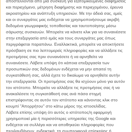
αποστέλλονται από μια συσκευή για εξατομικευμένες διαφημίσεις
και περιεχόμενο, μέτρηση διαφήμισης και περιεχομένου, έρευνα
ακροατηρίου και ανάπτυξη υπηρεσιών.
Με την άδειά σας, εμείς
και οι συνεργάτες μας ενδέχεται να χρησιμοποιήσουμε ακριβή
δεδομένα γεωγραφικής τοποθεσίας και ταυτοποίησης μέσω
Την εποχή του «Hunt», στις Κάννες
σάρωσης συσκευών. Μπορείτε να κάνετε κλικ για να συναινέσετε
στην επεξεργασία από εμάς και τους συνεργάτες μας όπως
Στο «Ασπρο Πάτο», μια ομάδα καθηγητών σχολείου, τέσσερις
περιγράφεται παραπάνω. Εναλλακτικά, μπορείτε να αποκτήσετε
κολλητοί φίλοι, θέλουν να δοκιμάσουν μια καινούργια προσέγγιση
πρόσβαση σε πιο λεπτομερείς πληροφορίες και να αλλάξετε τις
στη ζωή και τη δουλειά: αποφασίζουν να πίνουν σταθερά, μόνο τις
προτιμήσεις σας πριν συναινέσετε ή να αρνηθείτε να
εργάσιμες ώρες και να διατηρούν ένα ελαφρύ επίπεδο μέθης σε όλη
συναινέσετε.
Λάβετε υπόψη ότι κάποια επεξεργασία των
τη διάρκεια της μέρας. Σκοπός τους, ν' αποδείξουν, όπως
προσωπικών σας δεδομένων ενδέχεται να μην απαιτεί τη
ακράδαντα πίστευαν ο Χέμινγουεϊ κι ο Τσέρτσιλ, ότι μια λίγο
συγκατάθεσή σας, αλλά έχετε το δικαίωμα να αρνηθείτε αυτήν
μεγαλύτερη περιεκτικότητα αλκοόλ στο αίμα, ανοίγει τη σκέψη στον
την επεξεργασία. Οι προτιμήσεις σας θα ισχύουν μόνο για αυτόν
έξω κόσμο, κάνει τα προβλήματα να φαίνονται μικρότερα και αυξάνει
τον ιστότοπο. Μπορείτε να αλλάξετε τις προτιμήσεις σας ή να
τη δημιουργικότητα. Ενα πείραμα που θα αποδειχθεί εξαιρετικά
ανακαλέσετε τη συγκατάθεσή σας ανά πάσα στιγμή
πετυχημένο για μερικούς, αλλά όχι τόσο πετυχημένο για άλλους. Το
επιστρέφοντας σε αυτόν τον ιστότοπο και κάνοντας κλικ στο
σενάριο υπογράφει ο Βίντερμπεργκ μαζί με τον Τομπίας Λίντχολμ
κουμπί "Απορρήτου" στο κάτω μέρος της ιστοσελίδας.
(όπως και το
«Κυνήγι»
) και με τον Μίκελσεν συμπρωταγωνιστούν,
Λάβετε επίσης υπόψη ότι αυτός ο ιστότοπος/η εφαρμογή
όπως και σ' εκείνη την ταινία, οι Τόμας Μπο Λάρσεν, Λαρς Ράτθε,
χρησιμοποιεί μία ή περισσότερες υπηρεσίες της Google και
Σούσε Βολντ, αλλά κι ο Μάγκνους Μίλανγκ από το «The
ενδέχεται να συλλέγει και να αποθηκεύει πληροφορίες που
Commune» και το «Kursk» - σαν να λέμε, οικογένεια.
περιλαμβάνουν, ενδεικτικά, τη συμπεριφορά επίσκεψης ή