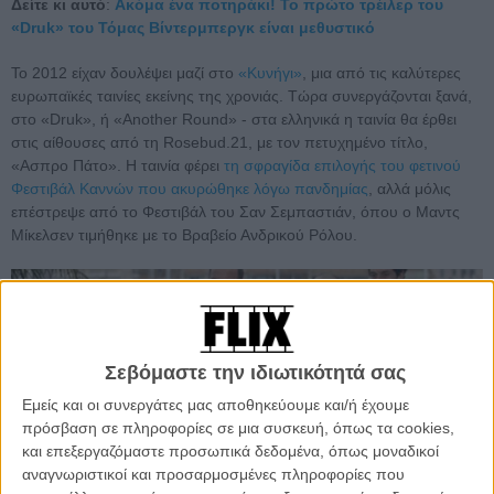
Δείτε κι αυτό
:
Ακόμα ένα ποτηράκι! Το πρώτο τρέιλερ του
«Druk» του Τόμας Βίντερμπεργκ είναι μεθυστικό
Το 2012 είχαν δουλέψει μαζί στο
«Κυνήγι»
, μια από τις καλύτερες
ευρωπαϊκές ταινίες εκείνης της χρονιάς. Τώρα συνεργάζονται ξανά,
στο «Druk», ή «Another Round» - στα ελληνικά η ταινία θα έρθει
στις αίθουσες από τη Rosebud.21, με τον πετυχημένο τίτλο,
«Ασπρο Πάτο». Η ταινία φέρει
τη σφραγίδα επιλογής του φετινού
Φεστιβάλ Καννών που ακυρώθηκε λόγω πανδημίας
, αλλά μόλις
επέστρεψε από το Φεστιβάλ του Σαν Σεμπαστιάν, όπου ο Μαντς
Μίκελσεν τιμήθηκε με το Βραβείο Ανδρικού Ρόλου.
Σεβόμαστε την ιδιωτικότητά σας
Εμείς και οι συνεργάτες μας αποθηκεύουμε και/ή έχουμε
πρόσβαση σε πληροφορίες σε μια συσκευή, όπως τα cookies,
και επεξεργαζόμαστε προσωπικά δεδομένα, όπως μοναδικοί
αναγνωριστικοί και προσαρμοσμένες πληροφορίες που