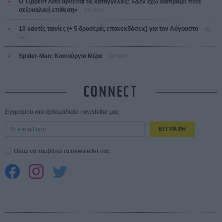
Ο Τζάρεντ Λέτο αρνείται τις καταγγελίες: «Δεν έχω διαπράξει ποτέ
σεξουαλική επίθεση»
30 ΙΟΥΛ
10 καυτές ταινίες (+ 5 δροσερές επανεκδόσεις) για τον Αύγουστο
01
ΑΥΓ
Spider-Man: Καινούργια Μέρα
30 ΜΑΡ
CONNECT
Εγγράψου στο εβδομαδιαίο newsletter μας.
ΕΓΓΡΑΦΗ
Θέλω να λαμβάνω τα newsletter σας.