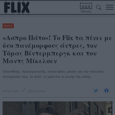
Αίθουσες
BUZZ
«Ασπρο Πάτο»! Το Flix τα πίνει με
δυο πανέμορφους άντρες, τον
Τόμας Βίντερμπεργκ και τον
Μαντς Μίκελσεν
Σκηνοθέτης, πρωταγωνιστής, στενοί φίλοι, μιλούν για την τελευταία
συνεργασία τους, το ποτό, το χορό και το κυνήγι της νιότης.
29 Σεπ 2020
Λήδα Γαλανού