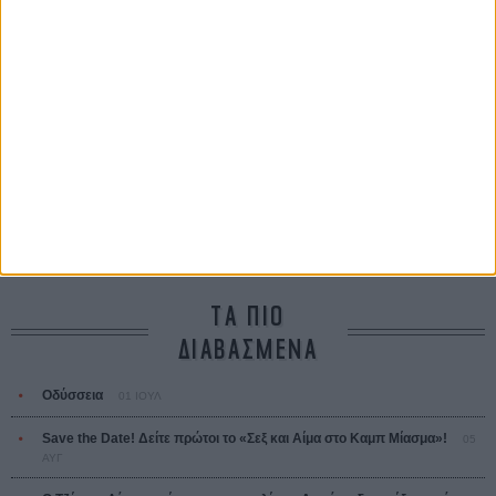
Τζορτζ Στίβενς
Οδύσσεια
The Odyssey
Κρίστοφερ Νόλαν
Ψηλά Τακούνια
Tacones lejanos
Πέδρο Αλμοδόβαρ
Ο Παραχαράκτης
L’ Affaire Bojarski (The Moneymaker)
Ζαν-Πολ Σαλομέ
ΤΑ ΠΙΟ
ΔΙΑΒΑΣΜΕΝΑ
Οδύσσεια
01 ΙΟΥΛ
Save the Date! Δείτε πρώτοι το «Σεξ και Αίμα στο Καμπ Μίασμα»!
05
ΑΥΓ