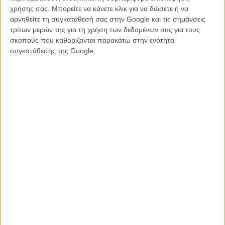
χρήσης σας. Μπορείτε να κάνετε κλικ για να δώσετε ή να
Το Flix μίλησε με τον Τόμας Βίντερμπεργκ και τον Μαντς
αρνηθείτε τη συγκατάθεσή σας στην Google και τις σημάνσεις
Μίκελσεν σ' ένα... διασυνοριακό zoom junket
. Παρακάτω θα
τρίτων μερών της για τη χρήση των δεδομένων σας για τους
πάρετε μια ιδέα απ' όσα μας είπαν, ολόκληρη η συνέντευξη θα
σκοπούς που καθορίζονται παρακάτω στην ενότητα
δημοσιευτεί όταν η ταινία «Ασπρο Πάτο» βγει στις αίθουσες, αυτόν
συγκατάθεσης της Google.
το χειμώνα, από τη Rosebud.21.
Ο Τόμας Βίντερμπεργκ μοιάζει να δίνει εμβληματική σημασία σ'