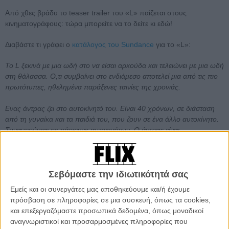
Από χθες βράδυ το teaser trailer του «L» παίζεται στους
κινηματογράφους: τώρα μπορείτε να το δείτε κι εδώ!
Διαβάστε τι γράφει ο
κατάλογος του Sundance
για το «L»:
Το L ξεκινά με μια ωδή στο να είσαι αρκούδα και τελειώνει με μια ωδή
στη θάλασσα. Ο,τι συμβαίνει στο ενδιάμεσο αποτελεί μια από τις πιο
πρωτότυπες, ηθελημένα παράξενες ταινίες της χρονιάς.
Ενας άντρας ζει στο αυτοκίνητό του. Είναι 40 χρόνων, σε διάσταση
από τη γυναίκα και τα παιδιά του, που ζουν σε ένα άλλο αυτοκίνητο.
Συναντιούνται σε πάρκινγκ αυτοκινήτων. Ο άντρας είναι
επαγγελματίας οδηγός, παραδίδει μέλι σ’ έναν ναρκοληπτικό και
συχνά ονειρεύεται το φίλο του που σκοτώθηκε όταν κάποιος κυνηγός
τον μπέρδεψε με αρκούδα. Συχνά αργοπορεί στην παράδοση του
μελιού κι έτσι απολύεται και οι ικανότητές του στην οδήγηση
Σεβόμαστε την ιδιωτικότητά σας
αμφισβητούνται. Εξωθημένος σε μια υπαρξιακή αβεβαιότητα,
Εμείς και οι συνεργάτες μας αποθηκεύουμε και/ή έχουμε
εγκαταλείπει τη «ζωή του αυτοκινήτου» και γίνεται μέλος μιας
πρόσβαση σε πληροφορίες σε μια συσκευή, όπως τα cookies,
συμμορίας ατίθασων μηχανόβιων.
και επεξεργαζόμαστε προσωπικά δεδομένα, όπως μοναδικοί
αναγνωριστικοί και προσαρμοσμένες πληροφορίες που
Ο σκηνοθέτης / συνσεναριογράφος Μπάμπης Μακρίδης και ο