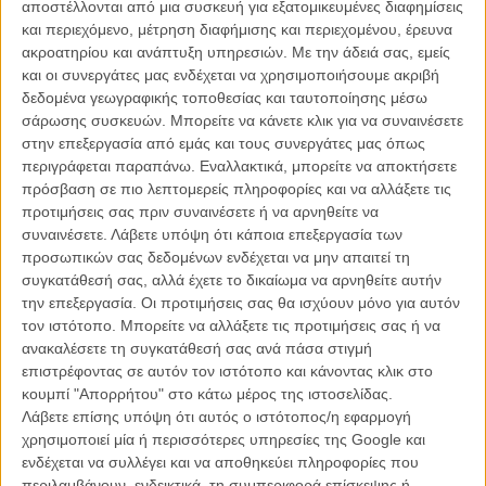
αποστέλλονται από μια συσκευή για εξατομικευμένες διαφημίσεις
συνσεναριογράφος Ευθύμης Φιλίππου («Κυνόδοντας», «Αλπεις»),
και περιεχόμενο, μέτρηση διαφήμισης και περιεχομένου, έρευνα
μας κατευθύνουν σ’ έναν ανατρεπτικό, σουρεαλιστικό κόσμο ήσυχου
ακροατηρίου και ανάπτυξη υπηρεσιών.
Με την άδειά σας, εμείς
παραλογισμού. Πίσω από τη μεταμοντέρνα αποστασιοποίηση
και οι συνεργάτες μας ενδέχεται να χρησιμοποιήσουμε ακριβή
κρύβεται ένας πολύ ανθρώπινος αγώνας. Αντιμέτωποι με το
δεδομένα γεωγραφικής τοποθεσίας και ταυτοποίησης μέσω
παράλογο της ζωής τους, αυτοί οι ήρωες προσπαθούν: να γίνουν
σάρωσης συσκευών. Μπορείτε να κάνετε κλικ για να συναινέσετε
καλύτεροι οδηγοί, να γίνουν καλύτερες αρκούδες. Ακόμα και η
στην επεξεργασία από εμάς και τους συνεργάτες μας όπως
μουσική, μια γεμάτη ψεγάδια εκτέλεση της Σονάτας του
περιγράφεται παραπάνω. Εναλλακτικά, μπορείτε να αποκτήσετε
Σεληνόφωτος, προσπαθεί να γίνει καλύτερη.
πρόσβαση σε πιο λεπτομερείς πληροφορίες και να αλλάξετε τις
προτιμήσεις σας πριν συναινέσετε ή να αρνηθείτε να
Τον ήρωα της ταινίας υποδύεται ο Αρης Σερβετάλης ενώ
συναινέσετε.
Λάβετε υπόψη ότι κάποια επεξεργασία των
πρωταγωνιστούν ακόμη οι Μάκης Παπαδημητρίου, Ελευθέριος
προσωπικών σας δεδομένων ενδέχεται να μην απαιτεί τη
Ματθαίου, Νότα Τσερνιάφσκι, Σταύρος Ράπτης, Θανάσης Δήμου,
συγκατάθεσή σας, αλλά έχετε το δικαίωμα να αρνηθείτε αυτήν
Χριστόφορος Σκαμνάκης και ο Γιάννης Μποσταντζόγλου.
την επεξεργασία. Οι προτιμήσεις σας θα ισχύουν μόνο για αυτόν
τον ιστότοπο. Μπορείτε να αλλάξετε τις προτιμήσεις σας ή να
Η Παραγωγή είναι της Beben Films (Παραγωγοί: Αμάντα Λιβανού και
ανακαλέσετε τη συγκατάθεσή σας ανά πάσα στιγμή
Μπάμπης Μακρίδης), executive producers Πίτερ Κάρλτον, Χρήστος
επιστρέφοντας σε αυτόν τον ιστότοπο και κάνοντας κλικ στο
Β. Κωνσταντακόπουλος, σε συμπαραγωγή με τους NOVA,
κουμπί "Απορρήτου" στο κάτω μέρος της ιστοσελίδας.
Feelgood Entertainment, Faliro House Productions, Top Cut,
Λάβετε επίσης υπόψη ότι αυτός ο ιστότοπος/η εφαρμογή
Modiano S.A., Ντένη Ηλιάδη, Ευθύμη Φιλίππου, Γιάννη Χαλκιαδάκη,
χρησιμοποιεί μία ή περισσότερες υπηρεσίες της Google και
Θύμιο Μπακατάκη, Γιώργο Παπαδημητρίου, Δημήτρη Παπαθωμά,
ενδέχεται να συλλέγει και να αποθηκεύει πληροφορίες που
σε συνεργασία με τη Warp Films και με την υποστήριξη του
περιλαμβάνουν, ενδεικτικά, τη συμπεριφορά επίσκεψης ή