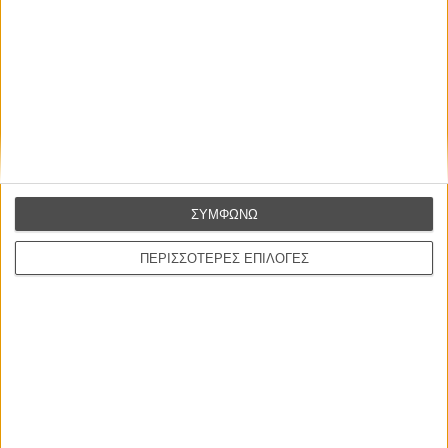
Μπέλα Ταρ
Μια Θέση στον Ηλιο
A Place in the Sun
Τζορτζ Στίβενς
Οδύσσεια
The Odyssey
Κρίστοφερ Νόλαν
Ψηλά Τακούνια
Tacones lejanos
Πέδρο Αλμοδόβαρ
ΣΥΜΦΩΝΩ
Ο Παραχαράκτης
ΠΕΡΙΣΣΟΤΕΡΕΣ ΕΠΙΛΟΓΕΣ
L’ Affaire Bojarski (The Moneymaker)
Ζαν-Πολ Σαλομέ
ΤΑ ΠΙΟ
ΔΙΑΒΑΣΜΕΝΑ
Οδύσσεια
01 ΙΟΥΛ