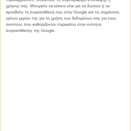
Ελληνικού Κέντρου Κινηματογράφου.
χρήσης σας. Μπορείτε να κάνετε κλικ για να δώσετε ή να
αρνηθείτε τη συγκατάθεσή σας στην Google και τις σημάνσεις
Η διεύθυνση φωτογραφίας είναι του Θύμιου Μπακατάκη, το μοντάζ
τρίτων μερών της για τη χρήση των δεδομένων σας για τους
του Γιάννη Χαλκιαδάκη, η μουσική του Coti K, ο ήχος του Στέφανου
σκοπούς που καθορίζονται παρακάτω στην ενότητα
Ευθυμίου, το sound design και το μιξάζ του Kώστα Φυλακτίδη, τα
συγκατάθεσης της Google.
σκηνικά της Δάφνης Καλογιάννη, τα ρούχα του Δημήτρη
Παπαθωμά, location manager είναι o Δημήτρης Χαλκιαδάκης και
την εκτέλεση παραγωγής έκανε ο Γιώργος Παπαδημητρίου.
Το φεστιβάλ του Sundance λαμβάνει χώρα φέτος, από τις 19 έως τις
29 Ιανουαρίου του 2012. Το «L» θα βγεί στις Ελληνικές αίθουσες, το
2012, από την Feelgood Entertainment.
Διαβάστε εδώ περισσότερα
για την ταινία
.
Tags:
L,
Μπάμπης Μακρίδης,
Αρης Σερβετάλης,
SUNDANCE,
ΣΑΝΤΑΝΣ