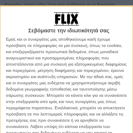
«Friends», όπου ο Ρος ζητά από τη Ρέιτσελ να το δοκιμάσει.
Σεβόμαστε την ιδιωτικότητά σας
Εμείς και οι συνεργάτες μας αποθηκεύουμε και/ή έχουμε
πρόσβαση σε πληροφορίες σε μια συσκευή, όπως τα cookies,
και επεξεργαζόμαστε προσωπικά δεδομένα, όπως μοναδικοί
αναγνωριστικοί και προσαρμοσμένες πληροφορίες που
αποστέλλονται από μια συσκευή για εξατομικευμένες διαφημίσεις
και περιεχόμενο, μέτρηση διαφήμισης και περιεχομένου, έρευνα
ακροατηρίου και ανάπτυξη υπηρεσιών.
Με την άδειά σας, εμείς
και οι συνεργάτες μας ενδέχεται να χρησιμοποιήσουμε ακριβή
δεδομένα γεωγραφικής τοποθεσίας και ταυτοποίησης μέσω
σάρωσης συσκευών. Μπορείτε να κάνετε κλικ για να συναινέσετε
στην επεξεργασία από εμάς και τους συνεργάτες μας όπως
Με αφορμή την προτροπή της Κάρι Φίσερ στη νέα πρωταγωνίστρια
περιγράφεται παραπάνω. Εναλλακτικά, μπορείτε να αποκτήσετε
του «Πολέμου των Αστρων» του Τζέι Τζέι Εϊμπραμς, την Ντέιζι
πρόσβαση σε πιο λεπτομερείς πληροφορίες και να αλλάξετε τις
Ρίντλεϊ, «μη γίνεις κι εσύ σκλάβα σαν κι εμένα!», αναφερόμενη στο
προτιμήσεις σας πριν συναινέσετε ή να αρνηθείτε να
κατά φεμινιστική ομολογία σεξιστικό ρούχο, το μπικίνι της
συναινέσετε.
Λάβετε υπόψη ότι κάποια επεξεργασία των
Πριγκίπισσας επανήλθε στη δημοσιότητα. O καλλιτέχνης Τζέι Σκοτ
προσωπικών σας δεδομένων ενδέχεται να μην απαιτεί τη