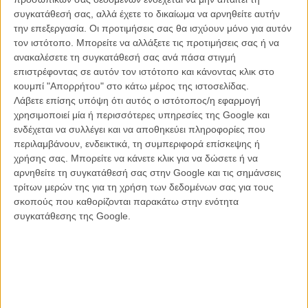
Κάμπελ, μάλιστα, που δουλεύει για τη Marvel, έγραψε στο facebook
συγκατάθεσή σας, αλλά έχετε το δικαίωμα να αρνηθείτε αυτήν
ότι η Ρίντλεϊ δε θ' αντιμετωπίσει κανένα τέτοιο πρόβλημα, καθώς η
την επεξεργασία. Οι προτιμήσεις σας θα ισχύουν μόνο για αυτόν
Disney αφαιρεί το συγκεκριμένο κοστούμι, όχι βέβαια από την παλιά
τον ιστότοπο. Μπορείτε να αλλάξετε τις προτιμήσεις σας ή να
ταινία, αλλά απ' όλα τα προϊόντα του brand «Star Wars» που
ανακαλέσετε τη συγκατάθεσή σας ανά πάσα στιγμή
πρόκειται να κυκλοφορήσουν από εδώ και στο εξής,
επιστρέφοντας σε αυτόν τον ιστότοπο και κάνοντας κλικ στο
συμπληρώνοντας «Δεν μπορούμε, πια, ούτε να σχεδιάσουμε τη
κουμπί "Απορρήτου" στο κάτω μέρος της ιστοσελίδας.
Λέια σε κάποια σέξι πόζα, όχι να της φορέσουμε και το μπικίνι!»
Λάβετε επίσης υπόψη ότι αυτός ο ιστότοπος/η εφαρμογή
χρησιμοποιεί μία ή περισσότερες υπηρεσίες της Google και
Διαβάστε ακόμη
:
Η Εϊμι Σούμερ φέρνει (επιτέλους) το σέξι στον
ενδέχεται να συλλέγει και να αποθηκεύει πληροφορίες που
«Πόλεμο των Αστρων»
περιλαμβάνουν, ενδεικτικά, τη συμπεριφορά επίσκεψης ή
χρήσης σας. Μπορείτε να κάνετε κλικ για να δώσετε ή να
αρνηθείτε τη συγκατάθεσή σας στην Google και τις σημάνσεις
τρίτων μερών της για τη χρήση των δεδομένων σας για τους
σκοπούς που καθορίζονται παρακάτω στην ενότητα
συγκατάθεσης της Google.