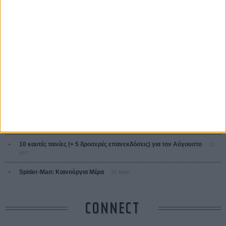
ΤΑ ΠΙΟ
ΔΙΑΒΑΣΜΕΝΑ
Οδύσσεια
01 ΙΟΥΛ
Save the Date! Δείτε πρώτοι το «Σεξ και Αίμα στο Καμπ Μίασμα»!
05
ΑΥΓ
Ο Τζάρεντ Λέτο αρνείται τις καταγγελίες: «Δεν έχω διαπράξει ποτέ
σεξουαλική επίθεση»
30 ΙΟΥΛ
10 καυτές ταινίες (+ 5 δροσερές επανεκδόσεις) για τον Αύγουστο
01
ΑΥΓ
Spider-Man: Καινούργια Μέρα
30 ΜΑΡ
CONNECT