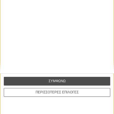
O τίτλος του έβδομου «Star Wars» δεν άρεσε καθόλου στους
θαυμαστές της ταινίας!
Ο Μαρκ Χάμιλ μιλάει για το «Star Wars VII»
To καστ του «Star Wars VII» σε απαρτία
Tags:
τζέι τζέι εϊμπραμς,
κάρι φίσερ,
star wars,
πόλεμος των
άστρων,
star wars the force awakens
ΜΗ ΧΑΣΕΤΕ
ΣΥΜΦΩΝΩ
ΠΕΡΙΣΣΟΤΕΡΕΣ ΕΠΙΛΟΓΕΣ