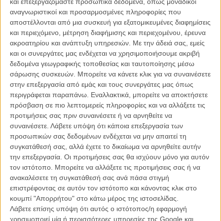
και επεξεργαζόμαστε προσωπικά δεδομένα, όπως μοναδικοί
θαυμαστές περήφανους.»
αναγνωριστικοί και προσαρμοσμένες πληροφορίες που
αποστέλλονται από μια συσκευή για εξατομικευμένες διαφημίσεις
Με αυτά τα λόγια ανακοίνωσε το καστ του έβδομου επεισοδίου του
και περιεχόμενο, μέτρηση διαφήμισης και περιεχομένου, έρευνα
«Πολέμου των Αστρων» ο Τζέι Τζέι Εϊμπραμς που αποτελείται από
ακροατηρίου και ανάπτυξη υπηρεσιών.
Με την άδειά σας, εμείς
τους Χάρισον Φορντ, Ντέιζι Ρίντλεϊ, Κάρι Φίσερ, Πίτερ Μέιχιου, Τζον
και οι συνεργάτες μας ενδέχεται να χρησιμοποιήσουμε ακριβή
Μπογιέκα, Ανταμ Ντράιβερ, Οσκαρ Αϊζακ, Αντι Σέρκις, Ντόμνχολ
δεδομένα γεωγραφικής τοποθεσίας και ταυτοποίησης μέσω
Γκλίζον, Μαρκ Χάμιλ, Αντονι Ντάνιελς, Κένι Μπέικερ και τον Μαξ φον
σάρωσης συσκευών. Μπορείτε να κάνετε κλικ για να συναινέσετε
Σίντοφ.
στην επεξεργασία από εμάς και τους συνεργάτες μας όπως
περιγράφεται παραπάνω. Εναλλακτικά, μπορείτε να αποκτήσετε
To πραγματικά νέο όνομα - από αυτά που δεν είχαν ανακοινωθεί -
πρόσβαση σε πιο λεπτομερείς πληροφορίες και να αλλάξετε τις
είναι ο Οσκαρ Αϊζακ του «Inside Llewyn Davis», ενώ απ' όσο
προτιμήσεις σας πριν συναινέσετε ή να αρνηθείτε να
φαίνεται οι φήμες που ήθελαν την Λουπίτα Νιόνγκ'ο να είναι η
συναινέσετε.
Λάβετε υπόψη ότι κάποια επεξεργασία των
οσκαρική προσθήκη στο σύμπαν του «Πολέμου των Αστρων» ήταν
προσωπικών σας δεδομένων ενδέχεται να μην απαιτεί τη
απλά... φήμες. Ωστόσο θα υπάρξει η ανακοίνωση ακόμη μιας
συγκατάθεσή σας, αλλά έχετε το δικαίωμα να αρνηθείτε αυτήν
γυναίκας ηθοποιού που δεν έχει οριστικοποιηθεί και έτσι δεν
την επεξεργασία. Οι προτιμήσεις σας θα ισχύουν μόνο για αυτόν
αποκλείεται να δούμε τη Νιόνγκ'ο στην πασαρέλα (από σταρ) της
τον ιστότοπο. Μπορείτε να αλλάξετε τις προτιμήσεις σας ή να
ταινίας.
ανακαλέσετε τη συγκατάθεσή σας ανά πάσα στιγμή
επιστρέφοντας σε αυτόν τον ιστότοπο και κάνοντας κλικ στο
Πηγές αναφέρουν πως ο Ανταμ Ντράιβερ (του «Girls») θα παίξει
κουμπί "Απορρήτου" στο κάτω μέρος της ιστοσελίδας.
έναν κακό, ο Οσκαρ Αϊζακ θα μοιάζει με τον Χαν Σόλο, ο Τζον
Λάβετε επίσης υπόψη ότι αυτός ο ιστότοπος/η εφαρμογή
Μπογιέκα έναν Τζεντάι, η Ντέιζι Ρίντλει την κόρη του Χαν Σόλο και
χρησιμοποιεί μία ή περισσότερες υπηρεσίες της Google και
της Πριγκίπισσας Λέια.