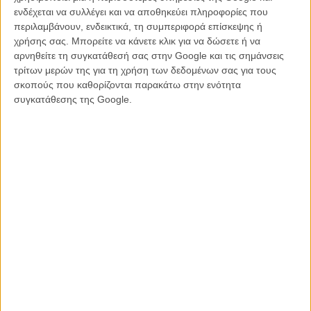
ενδέχεται να συλλέγει και να αποθηκεύει πληροφορίες που
περιλαμβάνουν, ενδεικτικά, τη συμπεριφορά επίσκεψης ή
To «Star Wars VII», που θα διαδραματίζεται 30 χρόνια μετά τα
χρήσης σας. Μπορείτε να κάνετε κλικ για να δώσετε ή να
γεγονότα της «Επιστροφής των Τζεντάι», υπογράφει στη
αρνηθείτε τη συγκατάθεσή σας στην Google και τις σημάνσεις
σκηνοθεσία ο Τζέι Τζέι Εϊμπραμς, το σενάριο υπογράφει ο ίδιος και
τρίτων μερών της για τη χρήση των δεδομένων σας για τους
ο Λόρενς Κάσνταν, ενώ ο Τζον Γουίλιαμς επιστρέφει για να γράψει
σκοπούς που καθορίζονται παρακάτω στην ενότητα
τη μουσική στο νέο επεισόδιο της πιο διάσημης saga του σινεμά, το
συγκατάθεσης της Google.
οποίο αναμένεται στις αίθουσες στις 18 Δεκεμβρίου του 2015.
Δείτε εδώ μεγαλύτερη τη φωτογραφία με το meeting του καστ του
«Star Wars VII»: