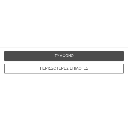
Η επιτυχία είναι υπερτιμημένη. Δεν σε κάνει
καλύτερο, δεν σε πάει πουθενά η επιτυχία. Είναι
απλώς ένα ωραίο, ανεβαστικό, επιφανειακό
συναίσθημα.»
ΣΥΜΦΩΝΩ
Βιμ Βέντερς
Συνέντευξη
ΠΕΡΙΣΣΟΤΕΡΕΣ ΕΠΙΛΟΓΕΣ
ΝΕΕΣ ΤΑΙΝΙΕΣ
Ο Παραχαράκτης
L’ Affaire Bojarski (The Moneymaker)
του Ζαν-Πολ Σαλομέ
Γνήσιο Αντίγραφο
Certified Copy (Copie Conforme)
του Αμπάς Κιαροστάμι