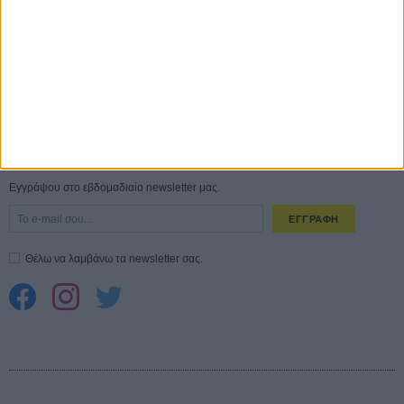
σεξουαλική επίθεση»
30 ΙΟΥΛ
10 καυτές ταινίες (+ 5 δροσερές επανεκδόσεις) για τον Αύγουστο
01
ΑΥΓ
Spider-Man: Καινούργια Μέρα
30 ΜΑΡ
CONNECT
Εγγράψου στο εβδομαδιαίο newsletter μας.
ΕΓΓΡΑΦΗ
Θέλω να λαμβάνω τα newsletter σας.