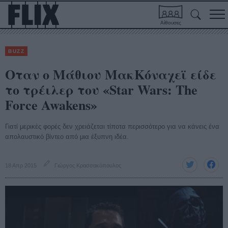
Αίθουσες
BUZZ
Οταν ο Μάθιου ΜακΚόναχεϊ είδε
το τρέιλερ του «Star Wars: The
Force Awakens»
Γιατί μερικές φορές δεν χρειάζεται τίποτα περισσότερο για να κάνεις ένα
απολαυστικό βίντεο από μια έξυπνη ιδέα.
18 Απρ 2015
Γιώργος Κρασσακόπουλος