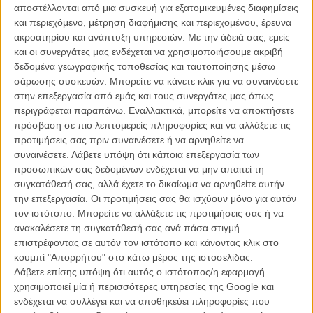
αποστέλλονται από μια συσκευή για εξατομικευμένες διαφημίσεις
Wars: The Force Awakens»
και περιεχόμενο, μέτρηση διαφήμισης και περιεχομένου, έρευνα
ακροατηρίου και ανάπτυξη υπηρεσιών.
Με την άδειά σας, εμείς
Δεν ξέρουμε βεβαίως πόσο μεγάλος φαν του «Πολέμου των
και οι συνεργάτες μας ενδέχεται να χρησιμοποιήσουμε ακριβή
Αστρων» είναι ο ηθοποιός, ούτε ποιες ήταν οι αληθινές του
δεδομένα γεωγραφικής τοποθεσίας και ταυτοποίησης μέσω
αντιδράσεις, αλλά αυτό το βίντεο ενώνει τις σκηνές του από το
σάρωσης συσκευών. Μπορείτε να κάνετε κλικ για να συναινέσετε
«Interstellar» στις οποίες βλέπει τις εικόνες που τα παιδιά του του
στην επεξεργασία από εμάς και τους συνεργάτες μας όπως
έχουν στείλει από τη γη με το τρέιλερ του φιλμ του Τζέι Τζέι
περιγράφεται παραπάνω. Εναλλακτικά, μπορείτε να αποκτήσετε
Αμπραμς είναι πανέξυπνο.
πρόσβαση σε πιο λεπτομερείς πληροφορίες και να αλλάξετε τις
προτιμήσεις σας πριν συναινέσετε ή να αρνηθείτε να
Δείτε ακόμα:
Η δύναμη ας είναι μαζί του! Πρώτο teaser για το
συναινέσετε.
Λάβετε υπόψη ότι κάποια επεξεργασία των
«Star Wars: The Force Awakens»
προσωπικών σας δεδομένων ενδέχεται να μην απαιτεί τη
συγκατάθεσή σας, αλλά έχετε το δικαίωμα να αρνηθείτε αυτήν
Η συγκίνηση μπορεί του ηθοποιού μπορεί να προέρχεται βεβαίως
την επεξεργασία. Οι προτιμήσεις σας θα ισχύουν μόνο για αυτόν
από το γεγονός που βλέπει τα παιδιά του να μεγαλώνουν μπροστά
τον ιστότοπο. Μπορείτε να αλλάξετε τις προτιμήσεις σας ή να
στα μάτια του, αλλά για μερικούς ανθρώπους η αντίδρασή του
ανακαλέσετε τη συγκατάθεσή σας ανά πάσα στιγμή
μπορεί και να θυμίζει την δικιά τους. Αν σκεφτείτε πόσα χρόνια
επιστρέφοντας σε αυτόν τον ιστότοπο και κάνοντας κλικ στο
έχουν περάσει από την πρώτη ταινία της σειράς, πιθανότατα
κουμπί "Απορρήτου" στο κάτω μέρος της ιστοσελίδας.
κάποιοι από τους θεατές της βλέποντας το τρέιλερ του καινούριου
Λάβετε επίσης υπόψη ότι αυτός ο ιστότοπος/η εφαρμογή
φιλμ πιθανότατα θα είναι σαν να βλέπουν την μισή ζωή τους να
χρησιμοποιεί μία ή περισσότερες υπηρεσίες της Google και
περνά μπροστά από τα μάτια τους...
ενδέχεται να συλλέγει και να αποθηκεύει πληροφορίες που