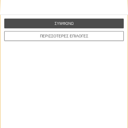
ΝΕΕΣ ΤΑΙΝΙΕΣ
ΣΥΜΦΩΝΩ
Ο Παραχαράκτης
L’ Affaire Bojarski (The Moneymaker)
ΠΕΡΙΣΣΟΤΕΡΕΣ ΕΠΙΛΟΓΕΣ
του Ζαν-Πολ Σαλομέ
Γνήσιο Αντίγραφο
Certified Copy (Copie Conforme)
του Αμπάς Κιαροστάμι
Ο Κλειδαράς του Ενός Εκατομμυρίου
Le Million
του Γκρεγκουάρ Βινιερόν
Αυτό που Ξέρουν οι Γυναίκες
Pour le Plaisir
του Ρεέμ Κερισί