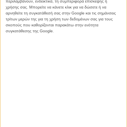
περιλαμβάνουν, ενδεικτικά, τη συμπεριφορά επίσκεψης ή
χρήσης σας. Μπορείτε να κάνετε κλικ για να δώσετε ή να
αρνηθείτε τη συγκατάθεσή σας στην Google και τις σημάνσεις
τρίτων μερών της για τη χρήση των δεδομένων σας για τους
σκοπούς που καθορίζονται παρακάτω στην ενότητα
συγκατάθεσης της Google.
Διαβάστε ακόμα:
Αλλάζουμε; συλλεκτικές κάρτες αποκαλύπτουν τους νέους ήρωες
του «Star Wars: The Force Awakens»