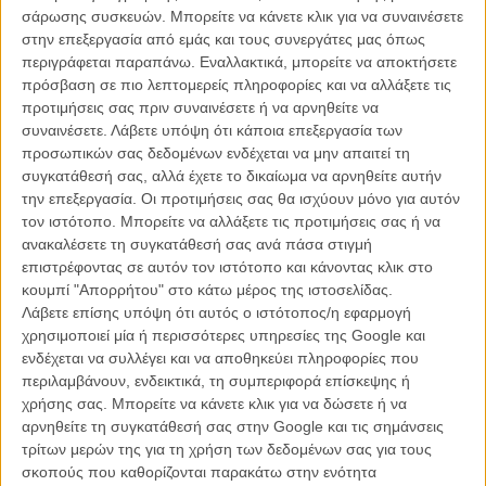
σάρωσης συσκευών. Μπορείτε να κάνετε κλικ για να συναινέσετε
στην επεξεργασία από εμάς και τους συνεργάτες μας όπως
περιγράφεται παραπάνω. Εναλλακτικά, μπορείτε να αποκτήσετε
Licorice Pizza
πρόσβαση σε πιο λεπτομερείς πληροφορίες και να αλλάξετε τις
προτιμήσεις σας πριν συναινέσετε ή να αρνηθείτε να
Καλύτερη Ταινία
: Licorice Pizza του Πολ Τόμας Αντερσον
συναινέσετε.
Λάβετε υπόψη ότι κάποια επεξεργασία των
Καλύτερος Σκηνοθέτης
: Πολ Τόμας Αντερσον για το «Licorice
προσωπικών σας δεδομένων ενδέχεται να μην απαιτεί τη
Pizza»
συγκατάθεσή σας, αλλά έχετε το δικαίωμα να αρνηθείτε αυτήν
Καλύτερος Ηθοποιός
: Γουίλ Σμιθ για το «King Richard»
την επεξεργασία. Οι προτιμήσεις σας θα ισχύουν μόνο για αυτόν
Καλύτερη Ηθοποιός
: Ρέιτσελ Ζέγκλερ για το «West Side Story»
τον ιστότοπο. Μπορείτε να αλλάξετε τις προτιμήσεις σας ή να
Β' Ανδρικός Ρόλος
: Κιάραν Χιντς για το «Belfast»
ανακαλέσετε τη συγκατάθεσή σας ανά πάσα στιγμή
Β' Γυναικείος Ρόλος
: Aουνζανουέ Ελις για το «King Richard»
επιστρέφοντας σε αυτόν τον ιστότοπο και κάνοντας κλικ στο
Πρωτότυπο Σενάριο:
Ασγκάρ Φαραντί για το «A Hero»
κουμπί "Απορρήτου" στο κάτω μέρος της ιστοσελίδας.
Διασκευασμένο Σενάριο
: Τζόελ Κοέν για το «The Tragedy of
Λάβετε επίσης υπόψη ότι αυτός ο ιστότοπος/η εφαρμογή
Macbeth»
χρησιμοποιεί μία ή περισσότερες υπηρεσίες της Google και
Καλύτερη Ταινία Κινουμένων Σχεδίων
: Encanto
ενδέχεται να συλλέγει και να αποθηκεύει πληροφορίες που
Πρωτοεμφανιζόμενος Hθοποιός
: Αλανα Χάιμ και Κούπερ Χόφμαν
περιλαμβάνουν, ενδεικτικά, τη συμπεριφορά επίσκεψης ή
για το «Licorice Pizza»
χρήσης σας. Μπορείτε να κάνετε κλικ για να δώσετε ή να
Καλύτερο Σκηνοθετικό Nτεμπούτο
: Μάικλ Σαρνόσκι για το «Pig»
αρνηθείτε τη συγκατάθεσή σας στην Google και τις σημάνσεις
Καλύτερη Ξενόγλωσση Ταινία
: A Hero του Ασγκάρ Φαραντί
τρίτων μερών της για τη χρήση των δεδομένων σας για τους
Καλύτερο Ντοκιμαντέρ
: Summer of Soul (…Or, When the
σκοπούς που καθορίζονται παρακάτω στην ενότητα
Revolution Could Not Be Televised)