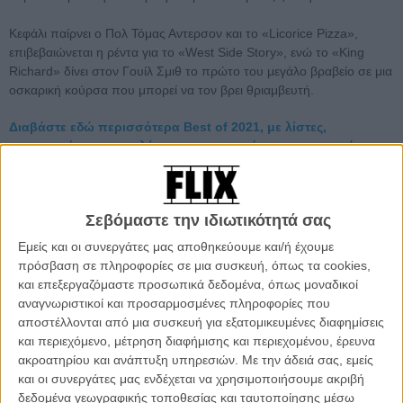
Κεφάλι παίρνει ο Πολ Τόμας Αντερσον και το «Licorice Pizza»,
επιβεβαιώνεται η ρέντα για το «West Side Story», ενώ το «King
Richard» δίνει στον Γουίλ Σμιθ το πρώτο του μεγάλο βραβείο σε μια
οσκαρική κούρσα που μπορεί να τον βρει θριαμβευτή.
Διαβάστε εδώ περισσότερα Best of 2021, με λίστες,
ανασκοπήσεις, τα καλύτερα και τα χειρότερα της χρονιάς που
τελειώνει σε λίγο.
Σεβόμαστε την ιδιωτικότητά σας
Εμείς και οι συνεργάτες μας αποθηκεύουμε και/ή έχουμε
πρόσβαση σε πληροφορίες σε μια συσκευή, όπως τα cookies,
και επεξεργαζόμαστε προσωπικά δεδομένα, όπως μοναδικοί
αναγνωριστικοί και προσαρμοσμένες πληροφορίες που
αποστέλλονται από μια συσκευή για εξατομικευμένες διαφημίσεις
και περιεχόμενο, μέτρηση διαφήμισης και περιεχομένου, έρευνα
ακροατηρίου και ανάπτυξη υπηρεσιών.
Με την άδειά σας, εμείς
και οι συνεργάτες μας ενδέχεται να χρησιμοποιήσουμε ακριβή
δεδομένα γεωγραφικής τοποθεσίας και ταυτοποίησης μέσω