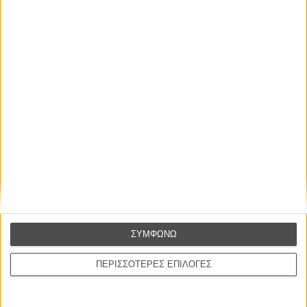
The Green Knight
Οι 10 Ανεξάρτητες Ταινίες (με αλφαβητική σειρά)
ΣΥΜΦΩΝΩ
The Card Counter
ΠΕΡΙΣΣΟΤΕΡΕΣ ΕΠΙΛΟΓΕΣ
C’mon C’mon
CODA
The Green Knight