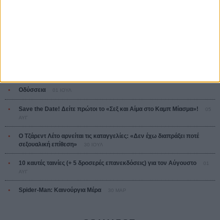
L’ Affaire Bojarski (The Moneymaker)
Ζαν-Πολ Σαλομέ
ΤΑ ΠΙΟ
ΔΙΑΒΑΣΜΕΝΑ
Οδύσσεια
01 ΙΟΥΛ
Save the Date! Δείτε πρώτοι το «Σεξ και Αίμα στο Καμπ Μίασμα»!
05
ΑΥΓ
Ο Τζάρεντ Λέτο αρνείται τις καταγγελίες: «Δεν έχω διαπράξει ποτέ
σεξουαλική επίθεση»
30 ΙΟΥΛ
10 καυτές ταινίες (+ 5 δροσερές επανεκδόσεις) για τον Αύγουστο
01
ΑΥΓ
Spider-Man: Καινούργια Μέρα
30 ΜΑΡ