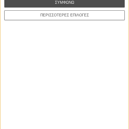
ΣΥΜΦΩΝΩ
ΠΕΡΙΣΣΟΤΕΡΕΣ ΕΠΙΛΟΓΕΣ
Η επιτυχία είναι υπερτιμημένη. Δεν σε κάνει
καλύτερο, δεν σε πάει πουθενά η επιτυχία. Είναι
απλώς ένα ωραίο, ανεβαστικό, επιφανειακό
συναίσθημα.»
Βιμ Βέντερς
Συνέντευξη
ΝΕΕΣ ΤΑΙΝΙΕΣ
Ο Παραχαράκτης
L’ Affaire Bojarski (The Moneymaker)
του Ζαν-Πολ Σαλομέ