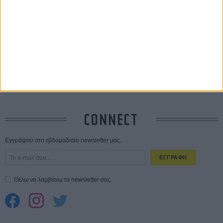
Save the Date! Δείτε πρώτοι το «Σεξ και Αίμα στο Καμπ Μίασμα»!
05
ΑΥΓ
Ο Τζάρεντ Λέτο αρνείται τις καταγγελίες: «Δεν έχω διαπράξει ποτέ
σεξουαλική επίθεση»
30 ΙΟΥΛ
10 καυτές ταινίες (+ 5 δροσερές επανεκδόσεις) για τον Αύγουστο
01
ΑΥΓ
Spider-Man: Καινούργια Μέρα
30 ΜΑΡ
CONNECT
Εγγράψου στο εβδομαδιαίο newsletter μας.
ΕΓΓΡΑΦΗ
Θέλω να λαμβάνω τα newsletter σας.