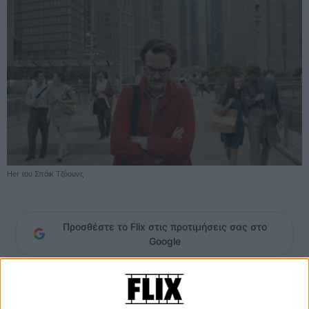
Her του Σπάικ Τζόουνς
Προσθέστε το Flix στις προτιμήσεις σας στο
Google
Εχοντας πλέον μπει δυναμικά στην οσκαρική κούρσα ως σχεδόν το
απόλυτο φαβορί, το «Her» του Σπάικ Τζόουνς, μετά την ανακήρυξη