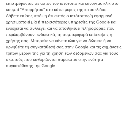
επιστρέφοντας σε αυτόν τον ιστότοπο και κάνοντας κλικ στο
κουμπί "Απορρήτου" στο κάτω μέρος της ιστοσελίδας.
Λάβετε επίσης υπόψη ότι αυτός ο ιστότοπος/η εφαρμογή
χρησιμοποιεί μία ή περισσότερες υπηρεσίες της Google και
ενδέχεται να συλλέγει και να αποθηκεύει πληροφορίες που
περιλαμβάνουν, ενδεικτικά, τη συμπεριφορά επίσκεψης ή
H Κέιτ Μπλανσετ πίνει ένα ποτό ακόμη περιμένοντας το (σίγουρο)
χρήσης σας. Μπορείτε να κάνετε κλικ για να δώσετε ή να
Οσκαρ που θα πάρει
αρνηθείτε τη συγκατάθεσή σας στην Google και τις σημάνσεις
τρίτων μερών της για τη χρήση των δεδομένων σας για τους
Αναλυτικά τα βραβεία της Ενωσης Κριτικών του Λος Αντζελες
σκοπούς που καθορίζονται παρακάτω στην ενότητα
για το 2013
:
συγκατάθεσης της Google.
Καλύτερη Ταινία
:
Her
του Σπάικ Τζόουνς και
Gravity
του
Αλφόνσο Κουαρόν
Καλύτερος Σκηνοθέτης
: Αλφόνσο Κουαρόν για το
«Gravity»
(Πρώτος επιλαχών: Σπαίκ Τζόουνς για το
«Her»
)
Α' Ανδρικός Ρόλος
: Μπρους Ντερν για το
«Νebraska»
(Πρώτος
επιλαχών: Τσιγουετέλ Εζιοφόρ για το
«12 Years a Slave»
)
Α' Γυναικειός Ρόλος
: Κέιτ Μπλάνσετ για τη
«Θλιμμένη Τζάσμιν»
και Αντέλ Εξαρχόπουλος για τη
«Ζωή της Αντέλ»
Β' Ανδρικός Ρόλος
: Τζάρεντ Λίτο για το
«Dallas Buyers Club»
και Τζέιμς Φράνκο για το
«Spring Breakers»