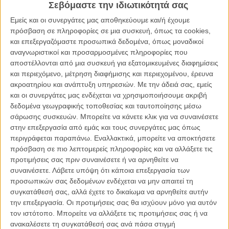
του ως
καλύτερη ταινία της χρονιάς από το National Board of
Σεβόμαστε την ιδιωτικότητά σας
Review
, βρέθηκε στην πρώτη θέση των προτιμήσεων και της
Εμείς και οι συνεργάτες μας αποθηκεύουμε και/ή έχουμε
Ενωσης Κριτικών του Λος Αντζελες... μαζί με το έτερο μεγάλο
πρόσβαση σε πληροφορίες σε μια συσκευή, όπως τα cookies,
φαβορί, το «Gravity» του Αλφόνσο Κουαρόν.
και επεξεργαζόμαστε προσωπικά δεδομένα, όπως μοναδικοί
αναγνωριστικοί και προσαρμοσμένες πληροφορίες που
Αυτή, όμως, δεν ήταν η μόνη «μοιρασία» της Ενωσης, αφού τόσο
αποστέλλονται από μια συσκευή για εξατομικευμένες διαφημίσεις
στον Α' Γυναικείο Ρόλο τον τίτλο μοιράστηκαν η Κέιτ Μπλάνσετ για
και περιεχόμενο, μέτρηση διαφήμισης και περιεχομένου, έρευνα
τη «Θλιμμένη Τζάσμιν» με την Αντέλ Εξαρχόπουλος της «Ζωής της
ακροατηρίου και ανάπτυξη υπηρεσιών.
Με την άδειά σας, εμείς
Αντέλ» (η οποία μοιάζει να αγγίζει την υποψηφιότητα για το Οσκαρ
και οι συνεργάτες μας ενδέχεται να χρησιμοποιήσουμε ακριβή
με μικρές αλλά σταθερές κινήσεις), όσο και στον Β' Ανδρικό Ρόλο η
δεδομένα γεωγραφικής τοποθεσίας και ταυτοποίησης μέσω
διάκριση πήγε ισότιμα στους Τζέιμς Φράνκο για το «Spring
σάρωσης συσκευών. Μπορείτε να κάνετε κλικ για να συναινέσετε
Breakers» και τον Τζάρεντ Λίτο για το «Dallas Buyers Club».
στην επεξεργασία από εμάς και τους συνεργάτες μας όπως
περιγράφεται παραπάνω. Εναλλακτικά, μπορείτε να αποκτήσετε
πρόσβαση σε πιο λεπτομερείς πληροφορίες και να αλλάξετε τις
προτιμήσεις σας πριν συναινέσετε ή να αρνηθείτε να
συναινέσετε.
Λάβετε υπόψη ότι κάποια επεξεργασία των
προσωπικών σας δεδομένων ενδέχεται να μην απαιτεί τη
συγκατάθεσή σας, αλλά έχετε το δικαίωμα να αρνηθείτε αυτήν
την επεξεργασία. Οι προτιμήσεις σας θα ισχύουν μόνο για αυτόν
τον ιστότοπο. Μπορείτε να αλλάξετε τις προτιμήσεις σας ή να
ανακαλέσετε τη συγκατάθεσή σας ανά πάσα στιγμή