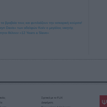
 τα βραβεία τους και φυτιλιάζουν την οσκαρική κούρσα!
wyn Davis» των αδελφών Κοέν o μεγάλος νικητής
ρτητοι θέλουν «12 Years a Slave»
ινίες
Σχετικά με το FLIX
έα
Διαφήμιση