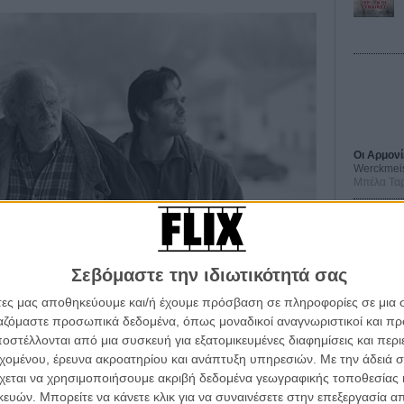
Οι Αρμονί
Werckmei
Μπέλα Τα
Μια Θέση 
A Place in
Τζορτζ Στί
Σεβόμαστε την ιδιωτικότητά σας
Οδύσσεια
The Odys
άτες μας αποθηκεύουμε και/ή έχουμε πρόσβαση σε πληροφορίες σε μια
Κρίστοφε
ργαζόμαστε προσωπικά δεδομένα, όπως μοναδικοί αναγνωριστικοί και 
Ψηλά Τακ
στέλλονται από μια συσκευή για εξατομικευμένες διαφημίσεις και περ
Tacones l
εχομένου, έρευνα ακροατηρίου και ανάπτυξη υπηρεσιών.
Με την άδειά σα
Πέδρο Αλ
χεται να χρησιμοποιήσουμε ακριβή δεδομένα γεωγραφικής τοποθεσίας 
και οι δύο για τους ρόλους του στο «Nebraska» του
Ο Παραχα
ών. Μπορείτε να κάνετε κλικ για να συναινέσετε στην επεξεργασία απ