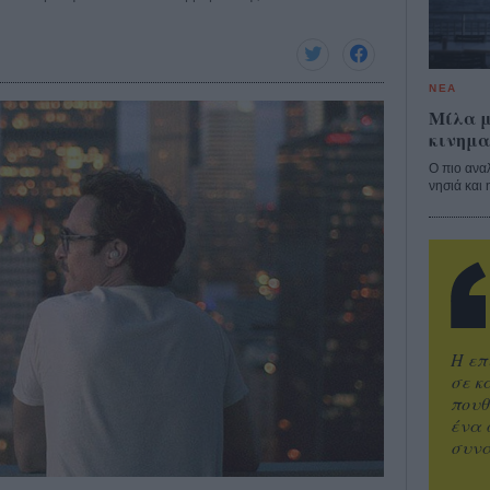
ΝΕΑ
Μίλα μ
κινημα
Ο πιο ανα
νησιά και 
Η επ
σε κ
πουθ
ένα 
συνα