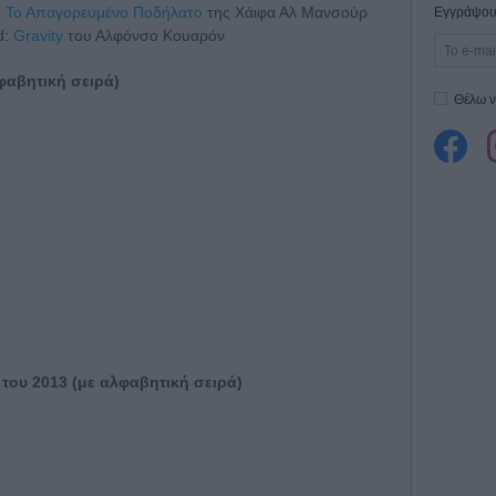
:
Το Απαγορευμένο Ποδήλατο
της Χάιφα Αλ Μανσούρ
Εγγράψου 
d:
Gravity
του Αλφόνσο Κουαρόν
λφαβητική σειρά)
Θέλω ν
 του 2013 (με αλφαβητική σειρά)