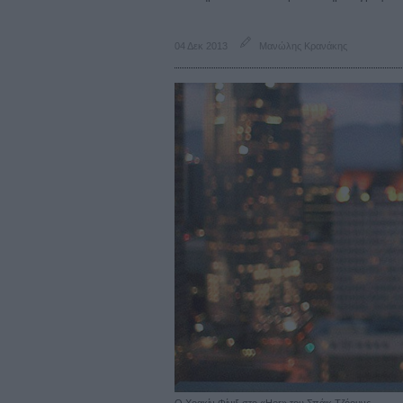
04 Δεκ 2013
Μανώλης Κρανάκης
O Χοακίν Φίνιξ στο «Her» του Σπάικ Τζόουνς