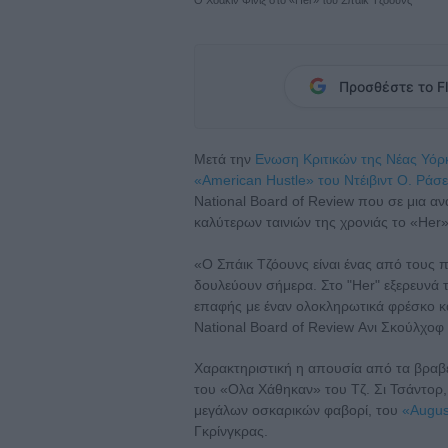
Προσθέστε το Fl
Μετά την
Ενωση Κριτικών της Νέας Υόρκ
«American Hustle» του Ντέιβιντ Ο. Ράσ
National Board of Review που σε μια α
καλύτερων ταινιών της χρονιάς το «Her»
«Ο Σπάικ Τζόουνς είναι ένας από τους 
δουλεύουν σήμερα. Στο "Her" εξερευνά 
επαφής με έναν ολοκληρωτικά φρέσκο κ
National Board of Review Ανι Σκούλχο
Χαρακτηριστική η απουσία από τα βραβεί
του «Ολα Χάθηκαν» του Τζ. Σι Τσάντορ,
μεγάλων οσκαρικών φαβορί, του
«Augus
Γκρίνγκρας.