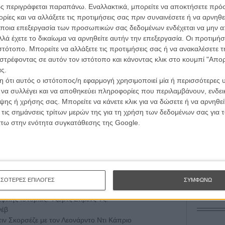
L’ Affaire
ς περιγράφεται παραπάνω. Εναλλακτικά, μπορείτε να αποκτήσετε πρό
Ζαν-Πολ 
ίες και να αλλάξετε τις προτιμήσεις σας πριν συναινέσετε ή να αρνηθεί
ational Board of Review που θα δοθούν σε τελετή
ποια επεξεργασία των προσωπικών σας δεδομένων ενδέχεται να μην απ
λά έχετε το δικαίωμα να αρνηθείτε αυτήν την επεξεργασία. Οι προτιμήσ
ιστότοπο. Μπορείτε να αλλάξετε τις προτιμήσεις σας ή να ανακαλέσετε
στρέφοντας σε αυτόν τον ιστότοπο και κάνοντας κλικ στο κουμπί "Απ
(«Her»)
ς.
Οδύσ
ebraska»)
 ότι αυτός ο ιστότοπος/η εφαρμογή χρησιμοποιεί μία ή περισσότερες 
ng Mr. Banks»)
ι να συλλέγει και να αποθηκεύει πληροφορίες που περιλαμβάνουν, ενδεικ
Save
aska»)
Καμπ
ης ή χρήσης σας. Μπορείτε να κάνετε κλικ για να δώσετε ή να αρνηθε
«Fruitvale Station»)
 τις σημάνσεις τρίτων μερών της για τη χρήση των δεδομένων σας για
ι Ιθαν Κοέν
(«Inside Llewyn Davis»)
Ο Τζ
άτω στην ενότητα συγκατάθεσης της Google.
νς Γουίντερ
(«Ο Λύκος της Wall Street»)
διαπ
he Wind Rises
του Χαγιάο Μιγιαζάκι
Μπ. Τζόρνταν
(«Fruitvale Station»)
10 κ
τον 
Εξαρχόπουλος
(«H Ζωή της Αντέλ»)
αν Κούγκλερ
(«Fruitvale Station»)
Spid
Ασκγάρ Φαρχαντί
ΣΣΟΤΕΡΕΣ ΕΠΙΛΟΓΕΣ
ΣΥΜΦΩΝΩ
 Ζωής Μας
της Σάρα Πόλεϊ
φικής Ιστορίας: Τζορτζ Στίβενς Τζ.
νέβ
τιν Σκορσέζε με τον Λεονάρντο Ντι Κάπριο