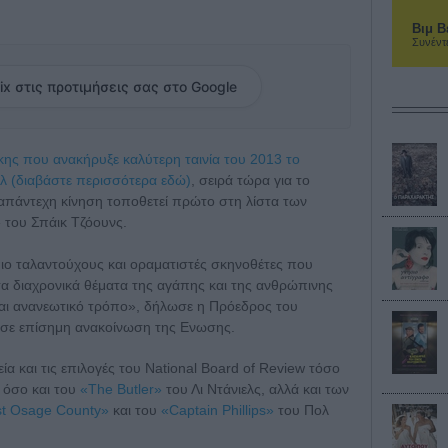
Βιμ Β
Συνέντ
ix στις προτιμήσεις σας στο Google
ης που ανακήρυξε καλύτερη ταινία του 2013 το
ελ (διαβάστε περισσότερα εδώ)
, σειρά τώρα για το
ναπάντεχη κίνηση τοποθετεί πρώτο στη λίστα των
 του Σπάικ Τζόουνς.
πιο ταλαντούχους και οραματιστές σκηνοθέτες που
τα διαχρονικά θέματα της αγάπης και της ανθρώπινης
αι ανανεωτικό τρόπο», δήλωσε η Πρόεδρος του
φ σε επίσημη ανακοίνωση της Ενωσης.
α και τις επιλογές του National Board of Review τόσο
 όσο και του
«The Butler»
του Λι Ντάνιελς, αλλά και των
t Osage County»
και του
«Captain Phillips»
του Πολ