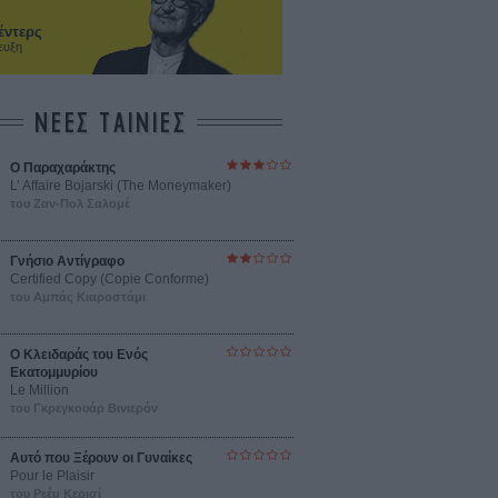
έντερς
ευξη
ΝΕΕΣ ΤΑΙΝΙΕΣ
Ο Παραχαράκτης
L’ Affaire Bojarski (The Moneymaker)
του Ζαν-Πολ Σαλομέ
Γνήσιο Αντίγραφο
Certified Copy (Copie Conforme)
του Αμπάς Κιαροστάμι
Ο Κλειδαράς του Ενός
Εκατομμυρίου
Le Million
του Γκρεγκουάρ Βινιερόν
Αυτό που Ξέρουν οι Γυναίκες
Pour le Plaisir
του Ρεέμ Κερισί