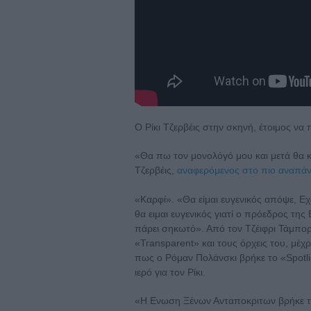
O Ρίκι Τζερβέις στην σκηνή, έτοιμος να 
«Θα πω τον μονολόγό μου και μετά θα κρ
Τζερβέις,
αναφερόμενος στο πιο αναπά
«Καρφί». «Θα είμαι ευγενικός απόψε, Ε
θα ειμαι ευγενικός γιατί ο πρόεδρος της
πάρει σηκωτό». Από τον Τζέιφρι Τάμπορ
«Transparent» και τους όρχεις του, μέχρι
πως ο Ρόμαν Πολάνσκι βρήκε το «Spotlig
ιερό για τον Ρίκι.
«Η Ενωση Ξένων Ανταποκριτων βρήκε τη 