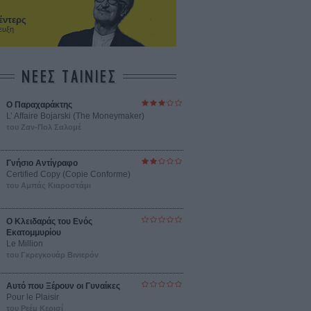
έντερς
ευξη
ΝΕΕΣ ΤΑΙΝΙΕΣ
Ο Παραχαράκτης
L’ Affaire Bojarski (The Moneymaker)
του Ζαν-Πολ Σαλομέ
Γνήσιο Αντίγραφο
Certified Copy (Copie Conforme)
του Αμπάς Κιαροστάμι
Ο Κλειδαράς του Ενός
Εκατομμυρίου
Le Million
του Γκρεγκουάρ Βινιερόν
Αυτό που Ξέρουν οι Γυναίκες
Pour le Plaisir
του Ρεέμ Κερισί