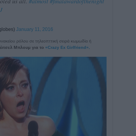
oled us all.
#almost
#finalawardofthenight
J
globes)
January 11, 2016
υνακείου ρόλου σε τηλεοπττική σειρά κωμωδία ή
έιτσελ Μπλουμ για το
«Crazy Ex Girlfriend».