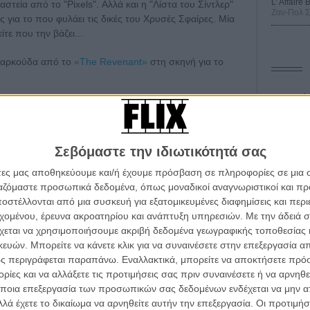
L’ Affaire
τεία από το "Pixels". Αλλά και η "Λίστα του Σίντλερ"
Ζαν-Πολ 
 για το που φυλάει τις δικές του Χρυσές Σφαίρες. Μία
τε που την βάζει...
ς αρκούδα από το
«The Revenant»
στη σκηνή για το
Οδύσ
Save
Καμπ
Σεβόμαστε την ιδιωτικότητά σας
Ο Τζ
άτες μας αποθηκεύουμε και/ή έχουμε πρόσβαση σε πληροφορίες σε μια
διαπ
ργαζόμαστε προσωπικά δεδομένα, όπως μοναδικοί αναγνωριστικοί και 
στέλλονται από μια συσκευή για εξατομικευμένες διαφημίσεις και περ
10 κ
α τα βλέπεις όλα σινεμά...
τον 
εχομένου, έρευνα ακροατηρίου και ανάπτυξη υπηρεσιών.
Με την άδειά σα
κινηματογραφική εβδομάδα
χεται να χρησιμοποιήσουμε ακριβή δεδομένα γεωγραφικής τοποθεσίας 
Spid
 τον τρόπο του flix
ών. Μπορείτε να κάνετε κλικ για να συναινέσετε στην επεξεργασία απ
ς περιγράφεται παραπάνω. Εναλλακτικά, μπορείτε να αποκτήσετε πρό
ίες και να αλλάξετε τις προτιμήσεις σας πριν συναινέσετε ή να αρνηθεί
wsletter
του flix, στο inbox σου
ποια επεξεργασία των προσωπικών σας δεδομένων ενδέχεται να μην απ
λά έχετε το δικαίωμα να αρνηθείτε αυτήν την επεξεργασία. Οι προτιμήσ