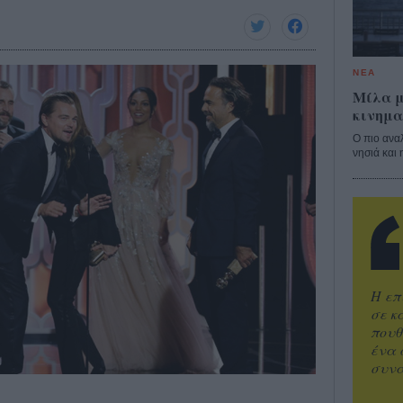
ΝΕΑ
Μίλα μ
κινημα
Ο πιο ανα
νησιά και 
Η επ
σε κ
πουθ
ένα 
συνα