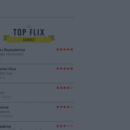
ες Βερκμάιστερ
ster Harmonies
ρ
στον Ηλιο
 the Sun
βενς
sey
ρ Νόλαν
ούνια
ejanos
μοδόβαρ
ράκτης