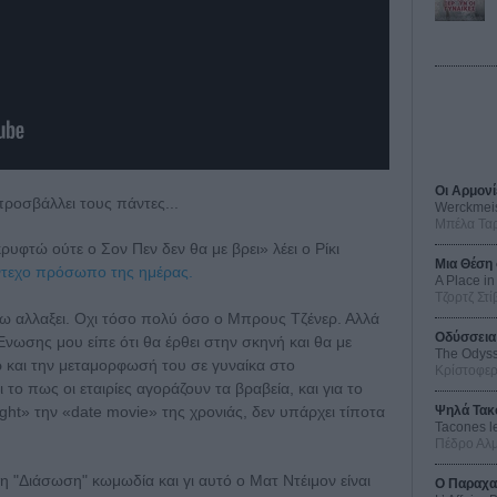
Οι Αρμονί
προσβάλλει τους πάντες...
Werckmei
Μπέλα Τα
υφτώ ούτε ο Σον Πεν δεν θα με βρει» λέει ο Ρίκι
Μια Θέση 
ντεχο πρόσωπο της ημέρας.
A Place in
Τζορτζ Στί
χω αλλαξει. Οχι τόσο πολύ όσο ο Μπρους Τζένερ. Αλλά
Οδύσσεια
 Ενωσης μου είπε ότι θα έρθει στην σκηνή και θα με
The Odys
 και την μεταμορφωσή του σε γυναίκα στο
Κρίστοφε
 το πως οι εταιρίες αγοράζουν τα βραβεία, και για το
ht» την «date movie» της χρονιάς, δεν υπάρχει τίποτα
Ψηλά Τακ
Tacones l
Πέδρο Αλ
"Διάσωση" κωμωδία και γι αυτό ο Ματ Ντέιμον είναι
Ο Παραχα