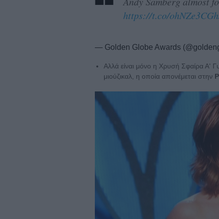
Andy Samberg almost fo
https://t.co/ohNZe3CGh
— Golden Globe Awards (@golden
Αλλά είναι μόνο η Χρυσή Σφαίρα Α' Γ
μιούζικαλ, η οποία απονέμεται στην
Ρ