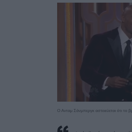
Ο Ανταμ Σάνμπεργκ αστειεύεται ότι το βρ