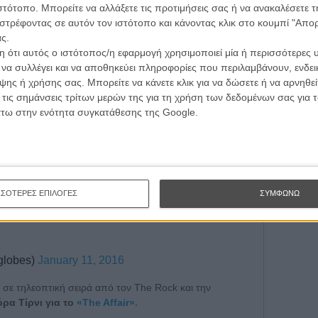
τογραφικές ειδήσεις | νέες ταινίες | πρόγραμμα αιθουσών για όλη την Ελλάδα |
ιστότοπο. Μπορείτε να αλλάξετε τις προτιμήσεις σας ή να ανακαλέσετε
Εγγράψου 
ές | συνεντεύξεις | απόψεις | αφιερώματα | διαγωνισμοί
στρέφοντας σε αυτόν τον ιστότοπο και κάνοντας κλικ στο κουμπί "Απ
ς.
σλετ για το
«Steve Jobs»
η οποία πλέκει το εγκώμιο
 ότι αυτός ο ιστότοπος/η εφαρμογή χρησιμοποιεί μία ή περισσότερες 
και του Αααρον Σόρκιν: «Είμαι στ' αλήθεια έκπληκτη.
Θέλω ν
ι να συλλέγει και να αποθηκεύει πληροφορίες που περιλαμβάνουν, ενδεικ
ΕΓΓΡΑΦΗ
ραίοι ρόλοι. Μάικλ Φασμπέντερ είσαι θρύλος! Δεν ξέρω
ης ή χρήσης σας. Μπορείτε να κάνετε κλικ για να δώσετε ή να αρνηθε
. Σ' ευχαριστώ που ήσουν ο τέλειος
 τις σημάνσεις τρίτων μερών της για τη χρήση των δεδομένων σας για
πέροχος. Ααρον Σόρκιν - είσαι τρελός που μου
άτω στην ενότητα συγκατάθεσης της Google.
Supporting Actress in a Motion Picture -
r for women in film."
ΣΣΟΤΕΡΕΣ ΕΠΙΛΟΓΕΣ
ΣΥΜΦΩΝΩ
9
globes)
January 11, 2016
 σε τηλεοπτική σειρά από τον The Rock και την
ρα Τίρνι για το
«The Affair».