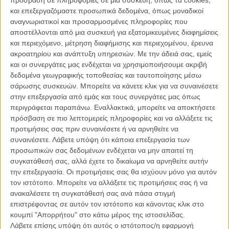
πρόσβαση σε πληροφορίες σε μια συσκευή, όπως τα cookies,
εσταυρωμένο σε πρώτο πλάνο στη μέση του πουθενά, την
και επεξεργαζόμαστε προσωπικά δεδομένα, όπως μοναδικοί
επιβλητική μουσική του Ενιο Μορικόνε να αντηχεί στο απόλυτο
αναγνωριστικοί και προσαρμοσμένες πληροφορίες που
κενό, την κάμερα να πλησιάζει τα άλογα της άμαξας σε χορευτική
αποστέλλονται από μια συσκευή για εξατομικευμένες διαφημίσεις
συγχρονισμένη κίνηση και τους τίτλους της ταινίας σε ποπ
και περιεχόμενο, μέτρηση διαφήμισης και περιεχομένου, έρευνα
πορτοκαλί να λερώνουν το χιόνι, ο Κουέντιν Ταραντίνο δεν
ακροατηρίου και ανάπτυξη υπηρεσιών.
Με την άδειά σας, εμείς
χρειάζεται πλέον να εξηγήσει γιατί επέμενε να γυρίσει το «The
και οι συνεργάτες μας ενδέχεται να χρησιμοποιήσουμε ακριβή
Hateful Eight» σε 70mm σινεμασκόπ – ακριβώς όπως το έκαναν
δεδομένα γεωγραφικής τοποθεσίας και ταυτοποίησης μέσω
παλιά.
σάρωσης συσκευών. Μπορείτε να κάνετε κλικ για να συναινέσετε
στην επεξεργασία από εμάς και τους συνεργάτες μας όπως
Κι, όμως, έχετε μόλις ξεγελαστεί με τον ίδιο διαβολικό τρόπο που
περιγράφεται παραπάνω. Εναλλακτικά, μπορείτε να αποκτήσετε
λίγο αργότερα οι μισητοί οκτώ του τίτλου (και μερικοί ακόμη που θα
πρόσβαση σε πιο λεπτομερείς πληροφορίες και να αλλάξετε τις
σκάσουν πραγματικά από το πουθενά) θα εγκλωβιστούν σε ένα
προτιμήσεις σας πριν συναινέσετε ή να αρνηθείτε να
πανδοχείο και δεν θα βγουν από εκεί παρά μόνο όταν όλα θα έχουν
συναινέσετε.
Λάβετε υπόψη ότι κάποια επεξεργασία των
τελειώσει σε ένα λουτρό αίματος και η Αμερική θα αναγκαστεί να
προσωπικών σας δεδομένων ενδέχεται να μην απαιτεί τη
ζήσει σε repeat, flash-backs και ατελείωτες σελίδες διαλόγων την
συγκατάθεσή σας, αλλά έχετε το δικαίωμα να αρνηθείτε αυτήν
εφιαλτική της ιστορία έτσι όπως αυτή φτάνει στο σήμερα μετρώντας
την επεξεργασία. Οι προτιμήσεις σας θα ισχύουν μόνο για αυτόν
ακόμη ανοιχτές πληγές...
τον ιστότοπο. Μπορείτε να αλλάξετε τις προτιμήσεις σας ή να
ανακαλέσετε τη συγκατάθεσή σας ανά πάσα στιγμή
Με μια πόρτα αμπαρωμένη με καρφιά που σπάνε κάθε φορά που
επιστρέφοντας σε αυτόν τον ιστότοπο και κάνοντας κλικ στο
κάποιος μπαίνει στο εσωτερικό του πανδοχείου (μια μόνο από τις
κουμπί "Απορρήτου" στο κάτω μέρος της ιστοσελίδας.
υπέροχες λεπτομέρειες του σεναριακού οίστρου του Ταραντίνο), η
Λάβετε επίσης υπόψη ότι αυτός ο ιστότοπος/η εφαρμογή
απειλητική χιονοθύελλα θα μείνει έξω από τη δράση, ελάχιστο χιόνι