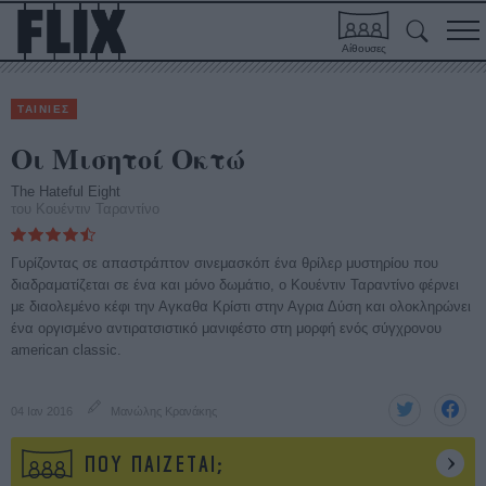
Αίθουσες
ΤΑΙΝΙΕΣ
Οι Μισητοί Οκτώ
The Hateful Eight
του Κουέντιν Ταραντίνο
Γυρίζοντας σε απαστράπτον σινεμασκόπ ένα θρίλερ μυστηρίου που
διαδραματίζεται σε ένα και μόνο δωμάτιο, ο Κουέντιν Ταραντίνο φέρνει
με διαολεμένο κέφι την Αγκαθα Κρίστι στην Αγρια Δύση και ολοκληρώνει
ένα οργισμένο αντιρατσιστικό μανιφέστο στη μορφή ενός σύγχρονου
american classic.
04 Ιαν 2016
Μανώλης Κρανάκης
ΠΟΥ ΠΑΙΖΕΤΑΙ;