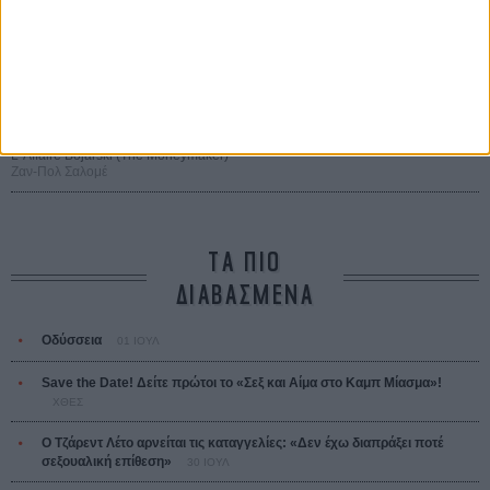
The Odyssey
Κρίστοφερ Νόλαν
Ψηλά Τακούνια
Tacones lejanos
Πέδρο Αλμοδόβαρ
Ο Παραχαράκτης
L’ Affaire Bojarski (The Moneymaker)
Ζαν-Πολ Σαλομέ
ΤΑ ΠΙΟ
ΔΙΑΒΑΣΜΕΝΑ
Οδύσσεια
01 ΙΟΥΛ
Save the Date! Δείτε πρώτοι το «Σεξ και Αίμα στο Καμπ Μίασμα»!
ΧΘΕΣ
Ο Τζάρεντ Λέτο αρνείται τις καταγγελίες: «Δεν έχω διαπράξει ποτέ
σεξουαλική επίθεση»
30 ΙΟΥΛ