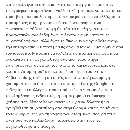
στην επεξεργασία από εμάς και τους συνεργάτες μας όπως
Με εξαιρετική δουλειά στα κατά στιγμές, ποιητικά ειδικά εφέ του και
περιγράφεται παραπάνω. Εναλλακτικά, μπορείτε να αποκτήσετε
μια μικρή πρωταγωνίστρια που πείθει απόλυτα στον δύσκολο ρόλο
πρόσβαση σε πιο λεπτομερείς πληροφορίες και να αλλάξετε τις
της, το «Eva» πετυχαίνει σχεδόν όλους τους στόχους του, ακόμη κι
προτιμήσεις σας πριν συναινέσετε ή να αρνηθείτε να
αν μερικές φορές δεν τους τοποθετεί όσο ψηλά θα μπορούσε. Δείτε
συναινέσετε.
Λάβετε υπόψη ότι κάποια επεξεργασία των
πιο κάτω το τρέιλερ και τρία κλιπ από το φιλμ
προσωπικών σας δεδομένων ενδέχεται να μην απαιτεί τη
Κλιπ 1
συγκατάθεσή σας, αλλά έχετε το δικαίωμα να αρνηθείτε αυτήν
την επεξεργασία. Οι προτιμήσεις σας θα ισχύουν μόνο για αυτόν
Κλιπ 2
τον ιστότοπο. Μπορείτε να αλλάξετε τις προτιμήσεις σας ή να
ανακαλέσετε τη συγκατάθεσή σας ανά πάσα στιγμή
Κλιπ 3
επιστρέφοντας σε αυτόν τον ιστότοπο και κάνοντας κλικ στο
κουμπί "Απορρήτου" στο κάτω μέρος της ιστοσελίδας.
Λάβετε επίσης υπόψη ότι αυτός ο ιστότοπος/η εφαρμογή
Tags:
βενετία 2011,
eva,
κίκε μάιγιο,
ντάνιελ μπρουλ
χρησιμοποιεί μία ή περισσότερες υπηρεσίες της Google και
ενδέχεται να συλλέγει και να αποθηκεύει πληροφορίες που
περιλαμβάνουν, ενδεικτικά, τη συμπεριφορά επίσκεψης ή
χρήσης σας. Μπορείτε να κάνετε κλικ για να δώσετε ή να
αρνηθείτε τη συγκατάθεσή σας στην Google και τις σημάνσεις
τρίτων μερών της για τη χρήση των δεδομένων σας για τους
σκοπούς που καθορίζονται παρακάτω στην ενότητα
συγκατάθεσης της Google.