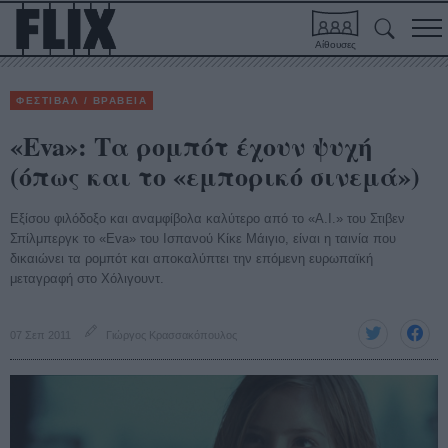
Αίθουσες
ΦΕΣΤΙΒΑΛ / ΒΡΑΒΕΙΑ
«Eva»: Τα ρομπότ έχουν ψυχή
(όπως και το «εμπορικό σινεμά»)
Εξίσου φιλόδοξο και αναμφίβολα καλύτερο από το «Α.Ι.» του Στιβεν
Σπίλμπεργκ το «Eva» του Ισπανού Κίκε Μάιγιο, είναι η ταινία που
δικαιώνει τα ρομπότ και αποκαλύπτει την επόμενη ευρωπαϊκή
μεταγραφή στο Χόλιγουντ.
07 Σεπ 2011
Γιώργος Κρασσακόπουλος