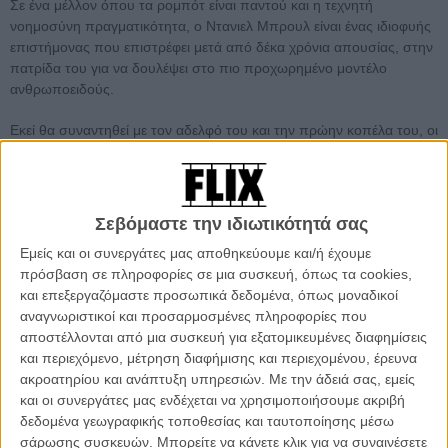
Σε ένα μέλλον όπου τα ρομπότ είναι παντού και η τεχνητή
νοημοσύνη πραγματικότητα, ο Ντανιελ Μπρουλ είναι ένας ιδιοφυής
επιστήμονας που επιστρέφει μετά από δέκα χρόνια απουσίας, στην
πατρίδα του για να δουλέψει στο πιο προχωρημένο μοντέλο
ανθρωποειδούς.
Εκεί θα συναντηθεί με τον αδελφό του και την πρώην κοπέλα του, οι
οποίοι είναι τώρα παντρεμένοι με μια δεκάχρονη κόρη, η ευφυία και
η ζωντάνια της οποίας, τον κάνουν να θέλει να βασίσει πάνω της,
την δομή του «εγκεφάλου» του ρομπότ που προσπαθεί να
κατασκευάσει.
Σεβόμαστε την ιδιωτικότητά σας
Εμείς και οι συνεργάτες μας αποθηκεύουμε και/ή έχουμε
Η επιστροφή στο πατρικό σπίτι θα ξυπνήσει τα φαντάσματα του
πρόσβαση σε πληροφορίες σε μια συσκευή, όπως τα cookies,
παρελθόντος και θα επιφυλάξει μερικές επώδυνες αποκαλύψεις
και επεξεργαζόμαστε προσωπικά δεδομένα, όπως μοναδικοί
κάνοντάς τον να επανεξετάσει την ζωή και τη δουλειά του με τον πιο
αναγνωριστικοί και προσαρμοσμένες πληροφορίες που
απρόσμενο τρόπο.
αποστέλλονται από μια συσκευή για εξατομικευμένες διαφημίσεις
και περιεχόμενο, μέτρηση διαφήμισης και περιεχομένου, έρευνα
Ναι το φιλμ του Κίκε Μάιγιο δεν επιφυλάσσει κάποια καινούρια ιδέα,
ακροατηρίου και ανάπτυξη υπηρεσιών.
Με την άδειά σας, εμείς
ή μια νέα κινηματογραφική ματιά, αλλά δείχνει με πετυχημένο τρόπο
και οι συνεργάτες μας ενδέχεται να χρησιμοποιήσουμε ακριβή
πως ένα σινεμά που στοχεύει στο ευρύ κοινό, μπορεί να είναι μαζί
δεδομένα γεωγραφικής τοποθεσίας και ταυτοποίησης μέσω
θεαματικό και χαμηλότονο, σκεπτόμενο και ατμοσφαιρικό.
σάρωσης συσκευών. Μπορείτε να κάνετε κλικ για να συναινέσετε