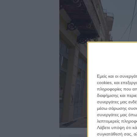
Εμείς και οι συνεργ
cookies, και επεξε
πληροφορίες που απο
για ν
διαφήμισης και περι
Η 
συνεργάτες μας ενδέ
με
μέσω σάρωσης συσκευ
συνεργάτες μας όπω
λεπτομερείς πληροφορ
το
ne
Λάβετε υπόψη ότι κά
συγκατάθεσή σας, αλ