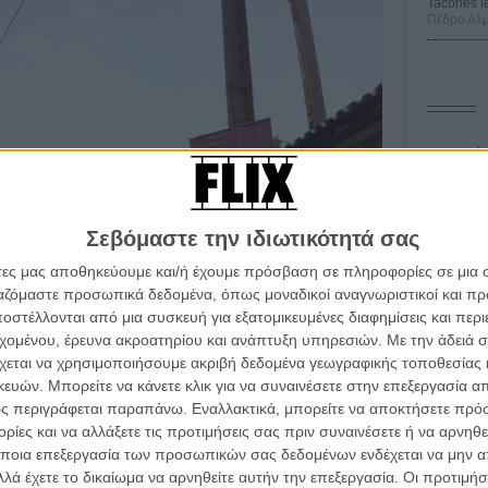
Tacones l
Πέδρο Αλ
Οδύσ
Save
Καμπ
Σεβόμαστε την ιδιωτικότητά σας
Ο Τζ
άτες μας αποθηκεύουμε και/ή έχουμε πρόσβαση σε πληροφορίες σε μια
διαπ
ργαζόμαστε προσωπικά δεδομένα, όπως μοναδικοί αναγνωριστικοί και 
στέλλονται από μια συσκευή για εξατομικευμένες διαφημίσεις και περ
10 κ
α τα βλέπεις όλα σινεμά...
τον 
εχομένου, έρευνα ακροατηρίου και ανάπτυξη υπηρεσιών.
Με την άδειά σα
κινηματογραφική εβδομάδα
χεται να χρησιμοποιήσουμε ακριβή δεδομένα γεωγραφικής τοποθεσίας 
Spid
 τον τρόπο του flix
ών. Μπορείτε να κάνετε κλικ για να συναινέσετε στην επεξεργασία απ
ς περιγράφεται παραπάνω. Εναλλακτικά, μπορείτε να αποκτήσετε πρό
ίες και να αλλάξετε τις προτιμήσεις σας πριν συναινέσετε ή να αρνηθεί
wsletter
του flix, στο inbox σου
ποια επεξεργασία των προσωπικών σας δεδομένων ενδέχεται να μην απ
λά έχετε το δικαίωμα να αρνηθείτε αυτήν την επεξεργασία. Οι προτιμήσ