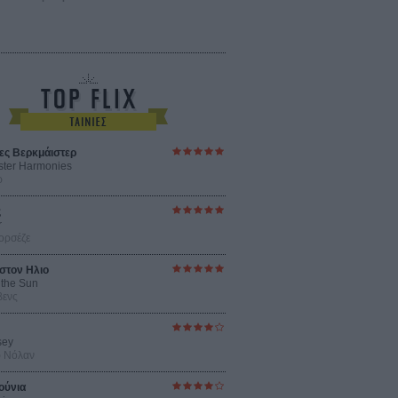
ες Βερκμάιστερ
ster Harmonies
ρ
ς
r
ορσέζε
στον Ηλιο
 the Sun
βενς
sey
ρ Νόλαν
ούνια