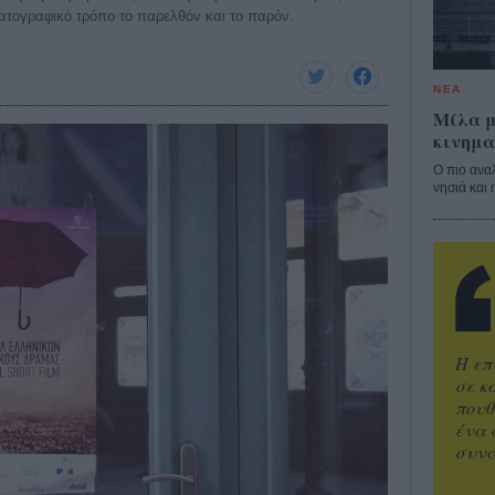
ματογραφικό τρόπο το παρελθόν και το παρόν.
ΝΕΑ
Μίλα μ
κινημα
Ο πιο ανα
νησιά και 
Η επ
σε κ
πουθ
ένα 
συνα