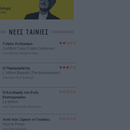
έντερς
ευξη
ΝΕΕΣ ΤΑΙΝΙΕΣ
Γνήσιο Αντίγραφο
Certified Copy (Copie Conforme)
του Αμπάς Κιαροστάμι
Ο Παραχαράκτης
L’ Affaire Bojarski (The Moneymaker)
του Ζαν-Πολ Σαλομέ
Ο Κλειδαράς του Ενός
Εκατομμυρίου
Le Million
του Γκρεγκουάρ Βινιερόν
Αυτό που Ξέρουν οι Γυναίκες
Pour le Plaisir
του Ρεέμ Κερισί