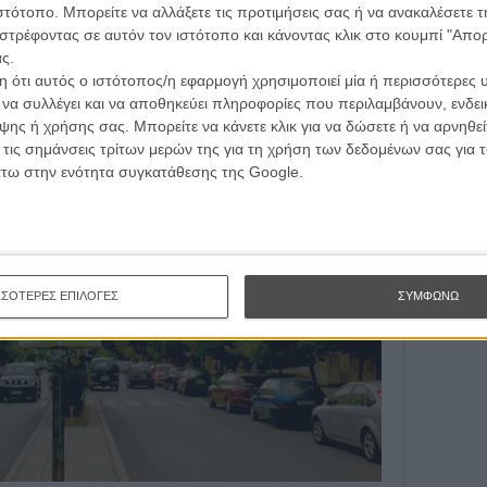
τογραφικές ειδήσεις | νέες ταινίες | πρόγραμμα αιθουσών για όλη την Ελλάδα |
ιστότοπο. Μπορείτε να αλλάξετε τις προτιμήσεις σας ή να ανακαλέσετε
Εγγράψου 
ές | συνεντεύξεις | απόψεις | αφιερώματα | διαγωνισμοί
στρέφοντας σε αυτόν τον ιστότοπο και κάνοντας κλικ στο κουμπί "Απ
ς.
 ότι αυτός ο ιστότοπος/η εφαρμογή χρησιμοποιεί μία ή περισσότερες 
Θέλω ν
ι να συλλέγει και να αποθηκεύει πληροφορίες που περιλαμβάνουν, ενδεικ
ΕΓΓΡΑΦΗ
ης ή χρήσης σας. Μπορείτε να κάνετε κλικ για να δώσετε ή να αρνηθε
 τις σημάνσεις τρίτων μερών της για τη χρήση των δεδομένων σας για
άτω στην ενότητα συγκατάθεσης της Google.
ΣΣΟΤΕΡΕΣ ΕΠΙΛΟΓΕΣ
ΣΥΜΦΩΝΩ