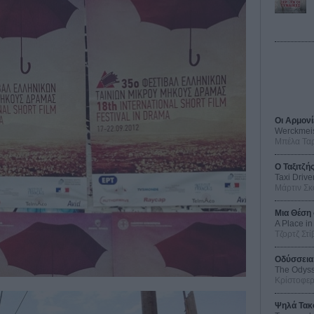
Οι Αρμονί
Werckmei
Μπέλα Τα
O Ταξιτζή
Taxi Drive
Μάρτιν Σκ
Μια Θέση 
A Place in
Τζορτζ Στί
Οδύσσεια
The Odys
Κρίστοφε
Ψηλά Τακ