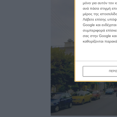
κινημα
μόνο για αυτόν τον 
κριτικ
ανά πάσα στιγμή επι
μέρος της ιστοσελίδα
Λάβετε επίσης υπόψη
Google και ενδέχετα
συμπεριφορά επίσκεψ
σας στην Google και
καθορίζονται παρακ
ΠΕΡΙ