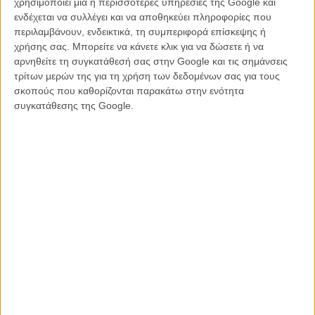
χρησιμοποιεί μία ή περισσότερες υπηρεσίες της Google και
άγγιξε το αστρονομικό αριθμό των 18.718 tweets το δευτερόλεπτο,
ενδέχεται να συλλέγει και να αποθηκεύει πληροφορίες που
το «The Artist» συγκέντρωσε μόλις 78.509 tweets σε αντίθεση με το
περιλαμβάνουν, ενδεικτικά, τη συμπεριφορά επίσκεψης ή
«Hugo» που το ξεπέρασε, φτάνοντας στα 110.179, ενώ το πόδι της
χρήσης σας. Μπορείτε να κάνετε κλικ για να δώσετε ή να
Αντζελίνα Τζολί υπήρξε το απόλυτο hype στο Twitter (μέχρι που
αρνηθείτε τη συγκατάθεσή σας στην Google και τις σημάνσεις
άνοιξε και λογαριασμός του ποδιού!).
τρίτων μερών της για τη χρήση των δεδομένων σας για τους
σκοπούς που καθορίζονται παρακάτω στην ενότητα
Τα παραπάνω νούμερα δεν άφησαν ασυγκίνητη και την Ακαδημία, η
συγκατάθεσης της Google.
οποία φέτος αποφάσισε να «μετράει» τη δύναμη των υποψήφιων
ταινιών της μέσω twitter (fyi, πρώτη σε αναφορές είναι μέχρι και
σήμερα το «Silver Linings Playbook»), ενώ αναμένεται πως οι
μετρήσεις του παγκόσμιου timeline φέτος θα είναι καθοριστικές για
την επιτυχία της Απονομής.
Σήμερα το βράδυ θα είμαστε και εμείς στο Twitter και μέσα από το
λογαριασμό του Flix
θα σχολιάζουμε μαζί με εσάς όλα όσα θα
συμβούν στην 85η Απονομή των βραβείων Οσκαρ. Ακαδημία, το
νου σου!
Οι προβλέψεις του Flix:
Δείτε τα Οσκαρ με τον τρόπο του Flix!