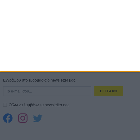
Ο Τζάρεντ Λέτο αρνείται τις καταγγελίες: «Δεν έχω διαπράξει ποτέ
σεξουαλική επίθεση»
30 ΙΟΥΛ
10 καυτές ταινίες (+ 5 δροσερές επανεκδόσεις) για τον Αύγουστο
01
ΑΥΓ
Spider-Man: Καινούργια Μέρα
30 ΜΑΡ
CONNECT
Εγγράψου στο εβδομαδιαίο newsletter μας.
ΕΓΓΡΑΦΗ
Θέλω να λαμβάνω τα newsletter σας.