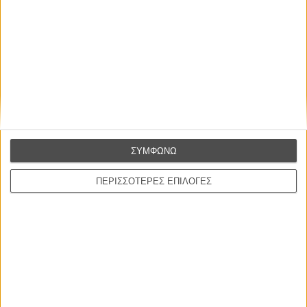
Η επιτυχία είναι υπερτιμημένη. Δεν σε κάνει
καλύτερο, δεν σε πάει πουθενά η επιτυχία. Είναι
απλώς ένα ωραίο, ανεβαστικό, επιφανειακό
συναίσθημα.»
ΣΥΜΦΩΝΩ
Βιμ Βέντερς
ΠΕΡΙΣΣΟΤΕΡΕΣ ΕΠΙΛΟΓΕΣ
Συνέντευξη
ΝΕΕΣ ΤΑΙΝΙΕΣ
Ο Παραχαράκτης
L’ Affaire Bojarski (The Moneymaker)
του Ζαν-Πολ Σαλομέ