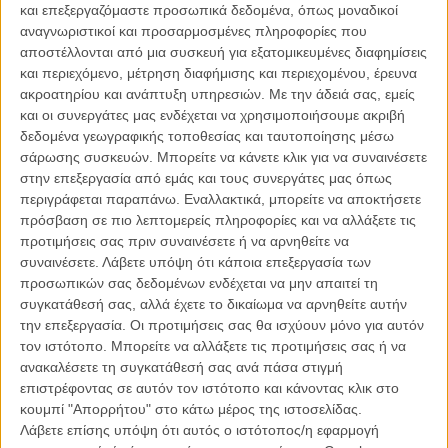
υπόθεσης...
και επεξεργαζόμαστε προσωπικά δεδομένα, όπως μοναδικοί
αναγνωριστικοί και προσαρμοσμένες πληροφορίες που
Ανώνυμοι και επώνυμοι λογαριασμοί - κυρίως από Αμερικάνους
αποστέλλονται από μια συσκευή για εξατομικευμένες διαφημίσεις
κωμικούς που βρίσκουν έδαφος στην αμεσότητα του Twitter -
και περιεχόμενο, μέτρηση διαφήμισης και περιεχομένου, έρευνα
γεμίζουν το timeline με ευφάνταστα hashtags και κλασικούς 143
ακροατηρίου και ανάπτυξη υπηρεσιών.
Με την άδειά σας, εμείς
χαρακτήρες.
και οι συνεργάτες μας ενδέχεται να χρησιμοποιήσουμε ακριβή
δεδομένα γεωγραφικής τοποθεσίας και ταυτοποίησης μέσω
Ηταν πέρσι που ο
Αντι Μπόροβιτζ
, κωμικός, συγγραφέας και
σάρωσης συσκευών. Μπορείτε να κάνετε κλικ για να συναινέσετε
αρθογράφος των New York Times έγραψε ένα από τα πιο retweeted
στην επεξεργασία από εμάς και τους συνεργάτες μας όπως
σχόλια της βραδιάς σχολιάζοντας το «Λόγο του Βασιλιά» και το
περιγράφεται παραπάνω. Εναλλακτικά, μπορείτε να αποκτήσετε
«Τhe Artist» ως «έναν Βρετανό που δεν μπορούσε να μιλήσει» και
πρόσβαση σε πιο λεπτομερείς πληροφορίες και να αλλάξετε τις
«έναν Γάλλο που κανείς δεν μπορούσε να ακούσει» αντίστοιχα.
προτιμήσεις σας πριν συναινέσετε ή να αρνηθείτε να
συναινέσετε.
Λάβετε υπόψη ότι κάποια επεξεργασία των
«Πρέπει να πεις κάτι. Κάποιος πρέπει να πει κάτι», δηλώνει ο
προσωπικών σας δεδομένων ενδέχεται να μην απαιτεί τη
κωμικός Μπιλι Αϊχνερ του Funny or Die. «Το να βρίσκεσαι online τη
συγκατάθεσή σας, αλλά έχετε το δικαίωμα να αρνηθείτε αυτήν
στιγμή που συμβαίνει είναι τόσο έντονο. Σχεδόν καθαρτικό. Πρέπει
την επεξεργασία. Οι προτιμήσεις σας θα ισχύουν μόνο για αυτόν
να εκφραστείς στο Twitter.... Τελικά είναι τόσο αστείο γιατί το όλο
τον ιστότοπο. Μπορείτε να αλλάξετε τις προτιμήσεις σας ή να
πράγμα είναι γελοίο. Είναι σαν να σε ρωτάει κάποιος συνέχεια γιατί
ανακαλέσετε τη συγκατάθεσή σας ανά πάσα στιγμή
σχολιάζεις. Μα, γιατί υπάρχουν τα Οσκαρ αν όχι για να τα
επιστρέφοντας σε αυτόν τον ιστότοπο και κάνοντας κλικ στο
σχολιάσεις;».
κουμπί "Απορρήτου" στο κάτω μέρος της ιστοσελίδας.
Λάβετε επίσης υπόψη ότι αυτός ο ιστότοπος/η εφαρμογή
Στην περσινή απονομή ο μέσος όρος των tweets για τα Οσκαρ