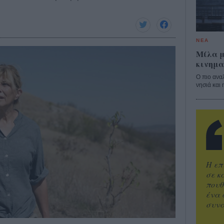
ΝΕΑ
Μίλα μ
κινημα
Ο πιο ανα
νησιά και 
Η επ
σε κ
πουθ
ένα 
συνα