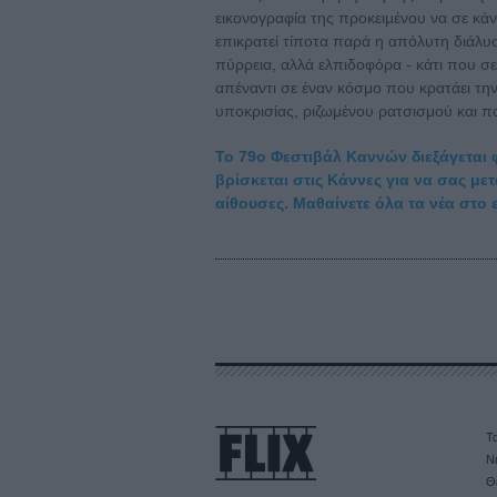
εικονογραφία της προκειμένου να σε κάν
επικρατεί τίποτα παρά η απόλυτη διάλυσ
πύρρεια, αλλά ελπιδοφόρα - κάτι που σ
απέναντι σε έναν κόσμο που κρατάει τη
υποκρισίας, ριζωμένου ρατσισμού και πα
Το 79ο Φεστιβάλ Καννών διεξάγεται φέ
βρίσκεται στις Κάννες για να σας με
αίθουσες. Μαθαίνετε όλα τα νέα στο 
Τα
Ν
Θ