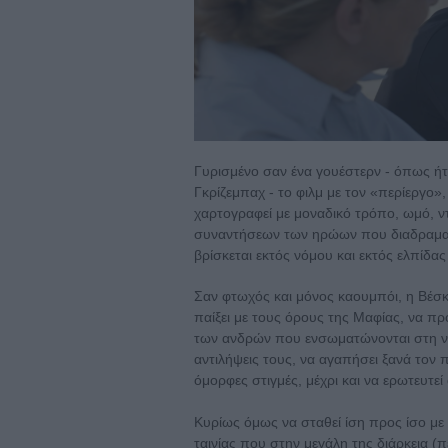
Γυρισμένο σαν ένα γουέστερν - όπως ήτα
Γκρίζεμπαχ - το φιλμ με τον «περίεργο»,
χαρτογραφεί με μοναδικό τρόπο, ωμό, ντ
συναντήσεων των ηρώων που διαδραματί
βρίσκεται εκτός νόμου και εκτός ελπίδας
Σαν φτωχός και μόνος καουμπόι, η Βέσ
παίξει με τους όρους της Μαφίας, να πρ
των ανδρών που ενσωματώνονται στη νέ
αντιλήψεις τους, να αγαπήσει ξανά τον 
όμορφες στιγμές, μέχρι και να ερωτευτεί
Κυρίως όμως να σταθεί ίση προς ίσο με 
ταινίας που στην μεγάλη της διάρκεια (πε