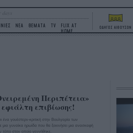
 days
ΙΝΙΕΣ
ΝΕΑ
ΘΕΜΑΤΑ
TV
FLIX AT
ΟΔΗΓΟΣ ΑΙΘΟΥΣΩΝ
HOME
Ονειρεμένη Περιπέτεια»
 εφιάλτη επιβίωσης!
αι ένα γουέστερν-κριτική στην Βουλγαρία των
 μια γυναίκα ηρωίδα που θα ξεκινήσει μια ανασκαφή
ν τόπο στον οποίο γεννήθηκε.