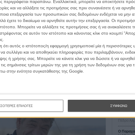
ς περιγράφεται παραπάνω. Εναλλακτικά, μπορείτε να αποκτήσετε πρό
ταφέρει όλα όσα συμβαίνουν μέσα και έξω από τις
ίες και να αλλάξετε τις προτιμήσεις σας πριν συναινέσετε ή να αρνηθεί
ειδικό τμήμα του Flix που ανανεώνεται συνεχώς.
ποια επεξεργασία των προσωπικών σας δεδομένων ενδέχεται να μην απ
λά έχετε το δικαίωμα να αρνηθείτε αυτήν την επεξεργασία. Οι προτιμήσ
ας που αναζητά κάτι από το παρελθόν. Και λίγο μετά η
ιστότοπο. Μπορείτε να αλλάξετε τις προτιμήσεις σας ή να ανακαλέσετε
ολόγος που επικεφαλής μιας ανασκαφής σε έναν αρχαίο
στρέφοντας σε αυτόν τον ιστότοπο και κάνοντας κλικ στο κουμπί "Απ
της επιτραπεί τους μηχανισμούς με τους οποίους
ς.
ιοχή, τη θέση των γυναικών σε ένα σκληρά πατριαρχικό
 ότι αυτός ο ιστότοπος/η εφαρμογή χρησιμοποιεί μία ή περισσότερες 
 (και του παρόντος) και μια μορφή αναίμακτης (αν
Οι Αρμονί
ι να συλλέγει και να αποθηκεύει πληροφορίες που περιλαμβάνουν, ενδεικ
 στερήθηκε, φεύγοντας μακριά από έναν ασφυκτικό κλοιό
Werckmei
ης ή χρήσης σας. Μπορείτε να κάνετε κλικ για να δώσετε ή να αρνηθε
 προκειμένου να επιβιώσει - ως γυναίκα, ως μητέρα,
Μπέλα Τα
 τις σημάνσεις τρίτων μερών της για τη χρήση των δεδομένων σας για
ωπος.
άτω στην ενότητα συγκατάθεσης της Google.
Μια Θέση 
A Place in
Τζορτζ Στί
Οδύσσεια
The Odys
Κρίστοφε
ΣΣΟΤΕΡΕΣ ΕΠΙΛΟΓΕΣ
ΣΥΜΦΩΝΩ
Ψηλά Τακ
Tacones l
Πέδρο Αλ
Ο Παραχα