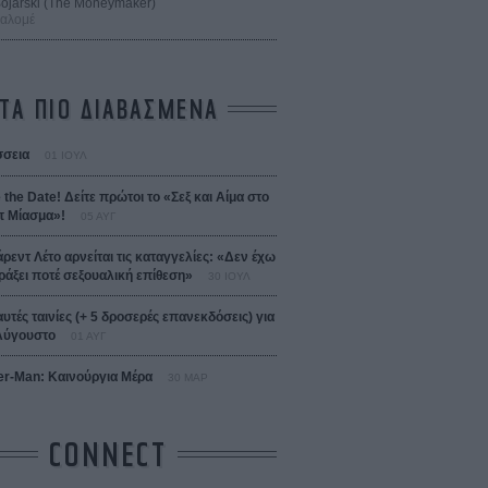
 Bojarski (The Moneymaker)
Σαλομέ
ΤΑ ΠΙΟ ΔΙΑΒΑΣΜΕΝΑ
σεια
01 ΙΟΥΛ
 the Date! Δείτε πρώτοι το «Σεξ και Αίμα στο
 Μίασμα»!
05 ΑΥΓ
άρεντ Λέτο αρνείται τις καταγγελίες: «Δεν έχω
ράξει ποτέ σεξουαλική επίθεση»
30 ΙΟΥΛ
αυτές ταινίες (+ 5 δροσερές επανεκδόσεις) για
Αύγουστο
01 ΑΥΓ
er-Man: Καινούργια Μέρα
30 ΜΑΡ
CONNECT