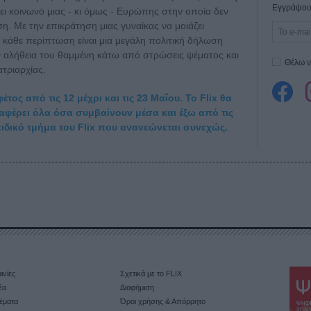
Εγγράψου 
ει κοινωνό μιας - κι όμως - Ευρώπης στην οποία δεν
η. Με την επικράτηση μιας γυναίκας να μοιάζει
ε κάθε περίπτωση είναι μια μεγάλη πολιτική δήλωση
ν αλήθεια του θαμμένη κάτω από στρώσεις ψέματος και
Θέλω ν
τριαρχίας.
τος από τις 12 μέχρι και τις 23 Μαΐου. Το Flix θα
ταφέρει όλα όσα συμβαίνουν μέσα και έξω από τις
ειδικό τμήμα του Flix που ανανεώνεται συνεχώς.
ινίες
Σχετικά με το FLIX
έα
Διαφήμιση
έματα
Όροι χρήσης & Απόρρητο