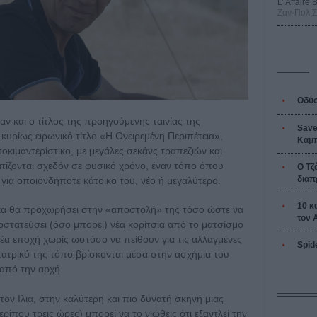
L’ Affaire
Ζαν-Πολ 
Οδύσ
ν και ο τίτλος της προηγούμενης ταινίας της
Save
 κυρίως ειρωνικό τίτλο «Η Ονειρεμένη Περιπέτεια»,
Καμπ
οκιμαντερίστικο, με μεγάλες σεκάνς τραπεζιών και
ζονται σχεδόν σε φυσικό χρόνο, έναν τόπο όπου
Ο Τζ
διαπ
 για οποιονδήποτε κάτοικο του, νέο ή μεγαλύτερο.
10 κ
κα θα προχωρήσει στην «αποστολή» της τόσο ώστε να
τον 
οστατεύσει (όσο μπορεί) νέα κορίτσια από το ματσίσμο
α εποχή χωρίς ωστόσο να πείθουν για τις αλλαγμένες
Spid
πατρικό της τόπο βρίσκονται μέσα στην ασχήμια του
 από την αρχή.
τον Ιλια, στην καλύτερη και πιο δυνατή σκηνή μιας
ρίπου τρεις ώρες) μπορεί να το νιώθεις ότι εξαντλεί την