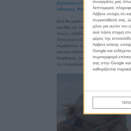
συνεργάτες μας όπω
βρίσκεται στις Κάννες για να σας με
λεπτομερείς πληροφορ
αίθουσες. Μαθαίνετε όλα τα νέα στο 
Λάβετε υπόψη ότι κά
συγκατάθεσή σας, αλ
Εκεί θα εμφανιστεί στην αρχή ένας άντρ
μόνο για αυτόν τον 
ηρωίδα της ταινίας, η Βέσκα, μια αρχαι
ανά πάσα στιγμή επι
πύργο, σκάβει περισσότερο από όσο θα 
μέρος της ιστοσελίδα
λειτουργεί η εξουσία του Ιλια στην περ
Λάβετε επίσης υπόψη
περιβάλλον, εγκλήματα του παρελθόντος
Google και ενδέχετα
γίνεται) εκδίκησης για την πατρίδα που
συμπεριφορά επίσκεψ
διαφθοράς, απανθρωπιάς και εγκλήματος
σας στην Google και
ως επαγγελματίας, σχεδόν και ως άνθρ
καθορίζονται παρακ
ΠΕΡΙ