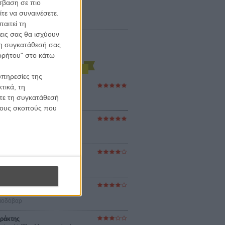
σβαση σε πιο
τε να συναινέσετε.
αιτεί τη
εις σας θα ισχύουν
 τη συγκατάθεσή σας
ορρήτου" στο κάτω
υπηρεσίες της
ες Βερκμάιστερ
τικά, τη
ster Harmonies
ίτε τη συγκατάθεσή
ρ
 τους σκοπούς που
στον Ηλιο
 the Sun
βενς
sey
ρ Νόλαν
ούνια
ejanos
μοδόβαρ
ράκτης