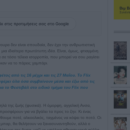
Βιμ Β
Συνέντ
ix στις προτιμήσεις σας στο Google
ίγουρα δεν είναι σπουδαία, δεν έχει την ανθρωπιστική
 μια ιδιαίτερα πρωτότυπη ιδέα. Είναι, όμως, φτιαγμένη
ά σε τόσο τέλεια ισορροπία, που μπορεί να σου ραγίσει
ς καν να το πάρεις χαμπάρι.
τος από τις 16 μέχρι και τις 27 Μαΐου. Το Flix
ταφέρει όλα όσα συμβαίνουν μέσα και έξω από τις
α το Φεστιβάλ στο ειδικό τμήμα του Flix που
λά της ζωής (φυσικά). Η όμορφη, αγγελική Ανσα,
 προσφέρουν για να βγάλει τα προς το ζην. Κι ένας
θουμε ποτέ, αλκοολικός, ταγμένος να κόψει το ποτό. Οι
ε μπαρ, θα θελήσουν να ξανασυναντηθούν, αλλά ο
ηλέφωνο της Ανσα, μαζί με μπόλικα φθινοπωρινά φύλλα.