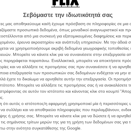
L’ Affaire
Ζαν-Πολ 
Σεβόμαστε την ιδιωτικότητά σας
 του Προλεταριάτου («Σκιές στον Παράδεισο» 1986,
τα» 1990), αυτή εδώ η σχεδόν κομεντί καταπιάνεται,
άτες μας αποθηκεύουμε και/ή έχουμε πρόσβαση σε πληροφορίες σε μια
ς τάξης, αλλά ο πολιτικός λόγος δεν βρίσκεται στο
ργαζόμαστε προσωπικά δεδομένα, όπως μοναδικοί αναγνωριστικοί και 
... παρασκήνιο, μια και διαρκώς τηλεόραση και
στέλλονται από μια συσκευή για εξατομικευμένες διαφημίσεις και περ
ν πόλεμο στην Ουκρανία (πώς θα γινόταν, άλλωστε,
Οδύσ
εχομένου, έρευνα ακροατηρίου και ανάπτυξη υπηρεσιών.
Με την άδειά σα
ωσική εισβολή).
χεται να χρησιμοποιήσουμε ακριβή δεδομένα γεωγραφικής τοποθεσίας 
Save
ών. Μπορείτε να κάνετε κλικ για να συναινέσετε στην επεξεργασία απ
Καμπ
ς περιγράφεται παραπάνω. Εναλλακτικά, μπορείτε να αποκτήσετε πρό
ίες και να αλλάξετε τις προτιμήσεις σας πριν συναινέσετε ή να αρνηθεί
Ο Τζ
ποια επεξεργασία των προσωπικών σας δεδομένων ενδέχεται να μην απ
διαπ
λά έχετε το δικαίωμα να αρνηθείτε αυτήν την επεξεργασία. Οι προτιμήσ
ιστότοπο. Μπορείτε να αλλάξετε τις προτιμήσεις σας ή να ανακαλέσετε
10 κ
τον 
στρέφοντας σε αυτόν τον ιστότοπο και κάνοντας κλικ στο κουμπί "Απ
ς.
Spid
 ότι αυτός ο ιστότοπος/η εφαρμογή χρησιμοποιεί μία ή περισσότερες 
ι να συλλέγει και να αποθηκεύει πληροφορίες που περιλαμβάνουν, ενδεικ
ης ή χρήσης σας. Μπορείτε να κάνετε κλικ για να δώσετε ή να αρνηθε
 τις σημάνσεις τρίτων μερών της για τη χρήση των δεδομένων σας για
άτω στην ενότητα συγκατάθεσης της Google.