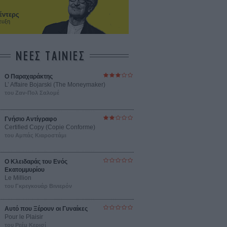
έντερς
ευξη
ΝΕΕΣ ΤΑΙΝΙΕΣ
Ο Παραχαράκτης
L’ Affaire Bojarski (The Moneymaker)
του Ζαν-Πολ Σαλομέ
Γνήσιο Αντίγραφο
Certified Copy (Copie Conforme)
του Αμπάς Κιαροστάμι
Ο Κλειδαράς του Ενός
Εκατομμυρίου
Le Million
του Γκρεγκουάρ Βινιερόν
Αυτό που Ξέρουν οι Γυναίκες
Pour le Plaisir
του Ρεέμ Κερισί