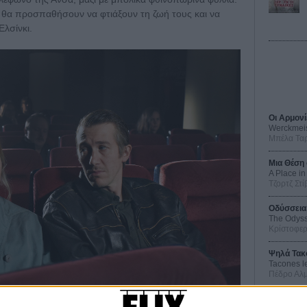
ι θα προσπαθήσουν να φτιάξουν τη ζωή τους και να
Ελσίνκι.
Οι Αρμονί
Werckmei
Μπέλα Τα
Μια Θέση 
A Place in
Τζορτζ Στί
Οδύσσεια
The Odys
Κρίστοφε
Ψηλά Τακ
Tacones l
Πέδρο Αλ
Ο Παραχα