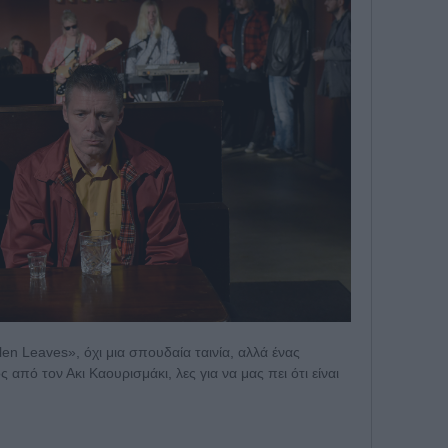
llen Leaves», όχι μια σπουδαία ταινία, αλλά ένας
 από τον Ακι Καουρισμάκι, λες για να μας πει ότι είναι