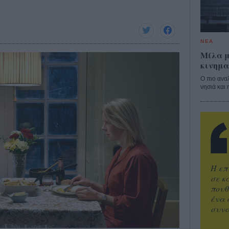
ΝΕΑ
Μίλα μ
κινημα
Ο πιο ανα
νησιά και 
Η επ
σε κ
πουθ
ένα 
συνα