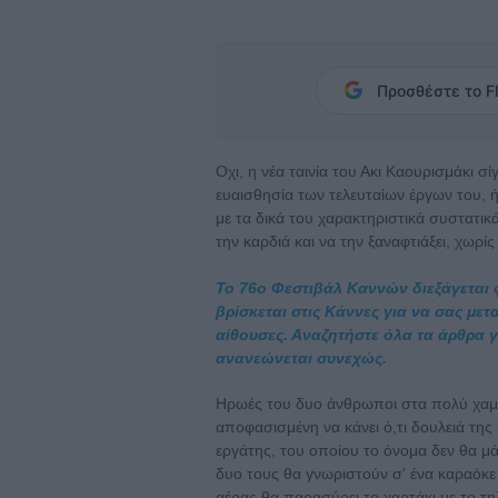
Προσθέστε το Fl
Οχι, η νέα ταινία του Ακι Καουρισμάκι σ
ευαισθησία των τελευταίων έργων του, ή
με τα δικά του χαρακτηριστικά συστατικ
την καρδιά και να την ξαναφτιάξει, χωρί
Το 76ο Φεστιβάλ Καννών διεξάγεται φέ
βρίσκεται στις Κάννες για να σας με
αίθουσες. Αναζητήστε όλα τα άρθρα γι
ανανεώνεται συνεχώς.
Ηρωές του δυο άνθρωποι στα πολύ χαμη
αποφασισμένη να κάνει ό,τι δουλειά της
εργάτης, του οποίου το όνομα δεν θα μά
δυο τους θα γνωριστούν σ' ένα καραόκ
αέρας θα παρασύρει το χαρτάκι με το τ