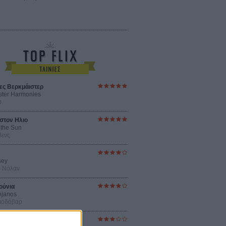
ες Βερκμάιστερ
ster Harmonies
ρ
στον Ηλιο
 the Sun
βενς
sey
ρ Νόλαν
ούνια
ejanos
μοδόβαρ
ράκτης