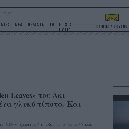
 days
ΙΝΙΕΣ
ΝΕΑ
ΘΕΜΑΤΑ
TV
FLIX AT
ΟΔΗΓΟΣ ΑΙΘΟΥΣΩΝ
HOME
len Leaves» του Ακι
ένα γλυκό τίποτα. Και
ες, δώδεκα χρόνια μετά τη «Χάβρη», μ' ένα απλό αλλά