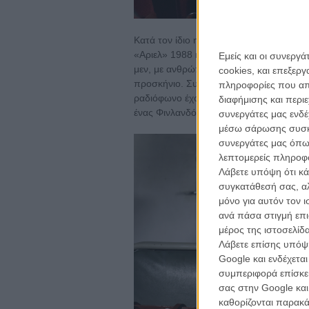
Κατά τον ίδιο η συνέχεια της τριλογίας
«Αριελ» 1988 και «Η Γυναίκα με τα Σπίρ
Εμείς και οι συνεργ
μεν, με ανθρώπους της χαμηλής εργατική
cookies, και επεξε
προσκήνιο. Συγκεκριμένα, βρίσκεται στο
πληροφορίες που απο
ραδιόφωνο έχουν ανταποκρίσεις από το
διαφήμισης και περι
ένας Φινλανδός να μην αναφερθεί στη ρ
συνεργάτες μας ενδέ
μέσω σάρωσης συσκευ
συνεργάτες μας όπω
λεπτομερείς πληροφορ
Λάβετε υπόψη ότι κά
συγκατάθεσή σας, αλ
μόνο για αυτόν τον 
ανά πάσα στιγμή επι
μέρος της ιστοσελίδα
Λάβετε επίσης υπόψη
Google και ενδέχετα
συμπεριφορά επίσκεψ
σας στην Google και
καθορίζονται παρακ