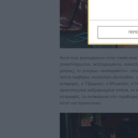
ΠΕΡΙ
Αυτά που φιγουράρουν στην ταινία είναι
(ανεκπλήρωτου, εκπληρωμένου, ανεκπλήρ
μοίρας), το γνώριμο «ανέκφραστο», υπον
λεπτά ανέβηκες σκαλοπάτι εξυπνάδας, υ
αναφορές, ο Τζάρμους, ο Μπρεσόν, ο Γκο
αριστοτεχνικά καδραρισμένα πλάνα, το 
επιγραφές, τα αντικείμενα στο περιθώρ
εστέτ και προσωπικό.