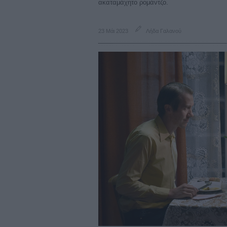
ακαταμάχητο ρομάντζο.
23 Μάι 2023
Λήδα Γαλανού