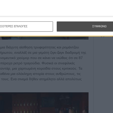
Εγγράψου 
Θέλω ν
ΣΣΟΤΕΡΕΣ ΕΠΙΛΟΓΕΣ
ΣΥΜΦΩΝΩ
 μια διάχυτη αίσθηση τρυφερότητας και ρομάντζου
ωτου, εναλλάξ σε μια γεμάτη ζιγκ-ζαγκ διαδρομή της
ομευτικό χιούμορ που σε κάνει να νιώθεις ότι σε 87
πέροχα ρετρό τραγούδια. Φυσικά οι σινεφιλικές
ντάρ, μια χαριτωμένη κοροϊδία στους κριτικούς. Τα
καθένα μια ολόκληρη ιστορία στους ανθρώπους, τις
ιό τους. Ενα σινεμά δήθεν ατημέλητο αλλά απολύτως