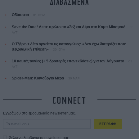
ΔΙΑΒΑΣΜΕΝΑ
Οδύσσεια
01 ΙΟΥΛ
Save the Date! Δείτε πρώτοι το «Σεξ και Αίμα στο Καμπ Μίασμα»!
05
ΑΥΓ
Ο Τζάρεντ Λέτο αρνείται τις καταγγελίες: «Δεν έχω διαπράξει ποτέ
σεξουαλική επίθεση»
30 ΙΟΥΛ
10 καυτές ταινίες (+ 5 δροσερές επανεκδόσεις) για τον Αύγουστο
01
ΑΥΓ
Spider-Man: Καινούργια Μέρα
30 ΜΑΡ
CONNECT
Εγγράψου στο εβδομαδιαίο newsletter μας.
ΕΓΓΡΑΦΗ
Θέλω να λαμβάνω τα newsletter σας.