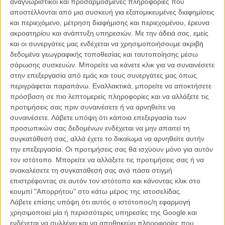
αναγνωριστικοί και προσαρμοσμένες πληροφορίες που
βρίσκεται εκεί για να σας μεταφέρει, ζωντανά, όλα όσα
αποστέλλονται από μια συσκευή για εξατομικευμένες διαφημίσεις
συμβαίνουν μέσα και έξω από τις αίθουσες μέσα από το
ειδικό
και περιεχόμενο, μέτρηση διαφήμισης και περιεχομένου, έρευνα
τμήμα
του που ανανεώνεται συνεχώς.
ακροατηρίου και ανάπτυξη υπηρεσιών.
Με την άδειά σας, εμείς
και οι συνεργάτες μας ενδέχεται να χρησιμοποιήσουμε ακριβή
δεδομένα γεωγραφικής τοποθεσίας και ταυτοποίησης μέσω
σάρωσης συσκευών. Μπορείτε να κάνετε κλικ για να συναινέσετε
στην επεξεργασία από εμάς και τους συνεργάτες μας όπως
περιγράφεται παραπάνω. Εναλλακτικά, μπορείτε να αποκτήσετε
πρόσβαση σε πιο λεπτομερείς πληροφορίες και να αλλάξετε τις
προτιμήσεις σας πριν συναινέσετε ή να αρνηθείτε να
συναινέσετε.
Λάβετε υπόψη ότι κάποια επεξεργασία των
προσωπικών σας δεδομένων ενδέχεται να μην απαιτεί τη
συγκατάθεσή σας, αλλά έχετε το δικαίωμα να αρνηθείτε αυτήν
την επεξεργασία. Οι προτιμήσεις σας θα ισχύουν μόνο για αυτόν
τον ιστότοπο. Μπορείτε να αλλάξετε τις προτιμήσεις σας ή να
Με τον σκηνοθέτη του Ντίλαν Σάουθερν
ανακαλέσετε τη συγκατάθεσή σας ανά πάσα στιγμή
επιστρέφοντας σε αυτόν τον ιστότοπο και κάνοντας κλικ στο
«Εχουμε όλοι συγκρουστεί με την απώλεια. Στα 47 μου χρόνια την
κουμπί "Απορρήτου" στο κάτω μέρος της ιστοσελίδας.
έχω κι εγώ συναντήσει πολλές φορές. Δεν ήθελα να κάνω κάτι που
Λάβετε επίσης υπόψη ότι αυτός ο ιστότοπος/η εφαρμογή
έχουμε ξαναδεί - ένα δράμα για έναν χήρο πατέρα με δύο παιδιά.
χρησιμοποιεί μία ή περισσότερες υπηρεσίες της Google και
Αυτό το βιβλίο, το οποίο γνώριζα και αγαπούσα, το είχα φανταστεί
ενδέχεται να συλλέγει και να αποθηκεύει πληροφορίες που