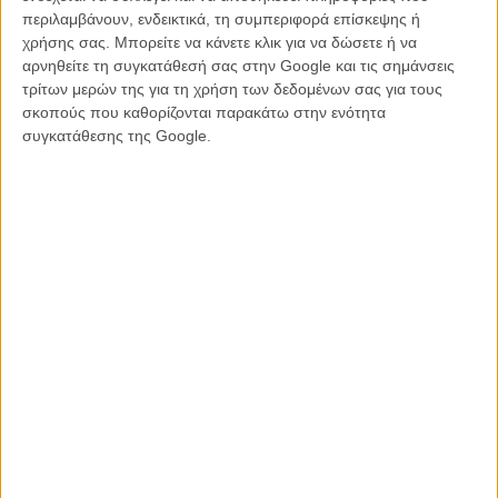
ως ταινία. Δεν ήξερα αν θα μπορέσω ποτέ να το κάνω. Είχε γίνει και
περιλαμβάνουν, ενδεικτικά, τη συμπεριφορά επίσκεψης ή
μία καταπληκτική παράσταση με τον Κίλιαν Μέρφι, ο οποίος ήταν
χρήσης σας. Μπορείτε να κάνετε κλικ για να δώσετε ή να
εξαιρετικός, αλλά εγώ το διάβαζα και το ονειρευόμουν στο σινεμά.
αρνηθείτε τη συγκατάθεσή σας στην Google και τις σημάνσεις
Από την πρώτη στιγμή...»
τρίτων μερών της για τη χρήση των δεδομένων σας για τους
σκοπούς που καθορίζονται παρακάτω στην ενότητα
«Ναι, η τέχνη του ήρωα τον βοηθάει να αντιμετωπίσει την οργή του
συγκατάθεσης της Google.
θανάτου. Η τέχνη είναι πάντα ψυχαναλυτική. Κι εγώ μπορεί να
χρησιμοποιήσω μία ερμηνεία για να βρουν διέξοδο δικά μου
τραύματα. Το σινεμά είναι κάθαρση και γιατρειά. Ομως πρέπει να
είσαι προσεκτικός - δεν είσαι εκεί για τον εαυτό σου, αλλά για να
υπηρετήσεις έναν ρόλο. Δεν έχεις ποτέ εσύ προτεραιότητα...»