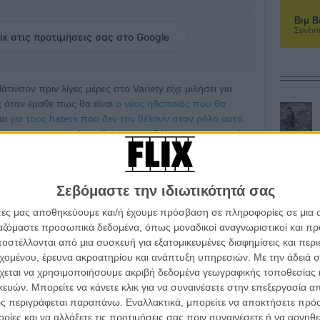
Βιμ Β
Συνέντ
ix στις προτιμήσεις σας στο Google
νσον πριν λίγες μέρες στο Variety είχε μιλήσει για
ς όταν έμαθε πως θα είναι
ο νέος ηθοποιός που θα
και
για τους haters που δεν τον θέλουν στον ρόλο αυτό
.
άτωση στα social media είναι μια δήλωσή του η οποία
 συνέντευξη και έχει να κάνει με τον «Joker» του Τοντ
Σεβόμαστε την ιδιωτικότητά σας
iety στη Νέα Υόρκη είπε πως «σε ένα σημείο της
λιο για τον Χοακίν Φίνιξ, ο οποίος πρωταγωνιστεί το
άτες μας αποθηκεύουμε και/ή έχουμε πρόσβαση σε πληροφορίες σε μια
ι ακόμα), πριν ζητήσει να το αποσύρει. “Σκατά”, λέει,
ργαζόμαστε προσωπικά δεδομένα, όπως μοναδικοί αναγνωριστικοί και 
 να μιλάει για spoilers.»
στέλλονται από μια συσκευή για εξατομικευμένες διαφημίσεις και περ
εχομένου, έρευνα ακροατηρίου και ανάπτυξη υπηρεσιών.
Με την άδειά σα
ν είναι πιο έξυπνος κι απ' ό,τι όμορφος
χεται να χρησιμοποιήσουμε ακριβή δεδομένα γεωγραφικής τοποθεσίας 
ών. Μπορείτε να κάνετε κλικ για να συναινέσετε στην επεξεργασία απ
ς περιγράφεται παραπάνω. Εναλλακτικά, μπορείτε να αποκτήσετε πρό
ίες και να αλλάξετε τις προτιμήσεις σας πριν συναινέσετε ή να αρνηθεί