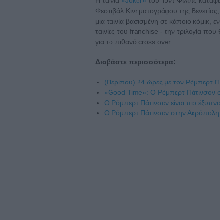
H ταινία
«Joker»
του Τοντ Φίλιπς κατάφ
Φεστιβάλ Κινηματογράφου της Βενετίας, 
μια ταινία βασισμένη σε κάποιο κόμικ, ε
ταινίες του franchise - την τριλογία π
για το πιθανό cross over.
Διαβάστε περισσότερα:
(Περίπου) 24 ώρες με τον Ρόμπερτ Π
«Good Time»: Ο Ρόμπερτ Πάτινσον στη
Ο Ρόμπερτ Πάτινσον είναι πιο έξυπνο
Ο Ρόμπερτ Πάτινσον στην Ακρόπολη