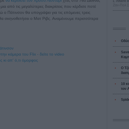
ερε
να κερδίσει τον Χρυσό Λιοντάρι
χτες στο 76ο Διεθνές
L’ Affaire
Ζαν-Πολ 
μια από τις μεγαλύτερες διακρίσεις που κέρδισε ποτέ
νώ ο Πάτινσον θα υπογράψει για τις επόμενες τρεις
ου θα σκηνοθετήσει ο Ματ Ριβς. Αναμένουμε περισσότερα
Οδύσ
άτινσον
Save
ν κάμερα του Flix - δείτε το video
Καμπ
ς κι απ' ό,τι όμορφος
Ο Τζ
διαπ
10 κ
τον 
Spid