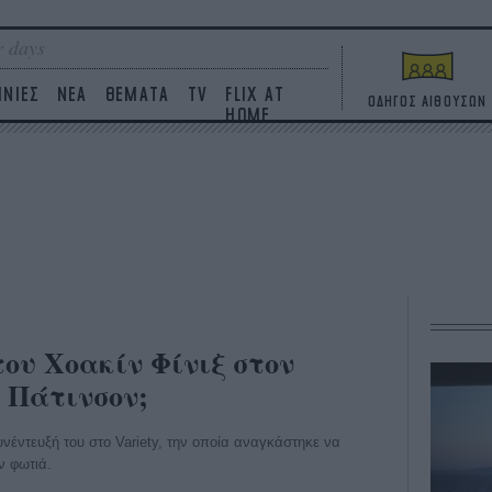
 days
ΙΝΙΕΣ
ΝΕΑ
ΘΕΜΑΤΑ
TV
FLIX AT
ΟΔΗΓΟΣ ΑΙΘΟΥΣΩΝ
HOME
του Χοακίν Φίνιξ στον
 Πάτινσον;
έντευξή του στο Variety, την οποία αναγκάστηκε να
ν φωτιά.