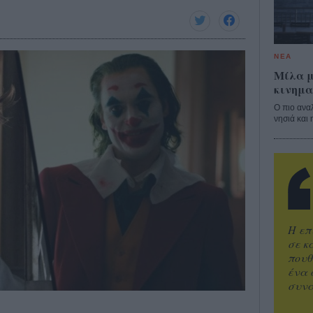
ΝΕΑ
Μίλα μ
κινημα
Ο πιο ανα
νησιά και 
Η επ
σε κ
πουθ
ένα 
συνα