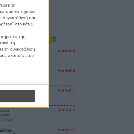
αιτεί τη
εις σας θα ισχύουν
 τη συγκατάθεσή σας
ορρήτου" στο κάτω
υπηρεσίες της
τικά, τη
ίτε τη συγκατάθεσή
ες Βερκμάιστερ
 τους σκοπούς που
ster Harmonies
ρ
στον Ηλιο
 the Sun
βενς
sey
ρ Νόλαν
ούνια
ejanos
μοδόβαρ
ράκτης