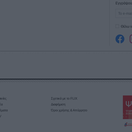
Εγγράψου 
Θέλω ν
ινίες
Σχετικά με το FLIX
έα
Διαφήμιση
έματα
Όροι χρήσης & Απόρρητο
V