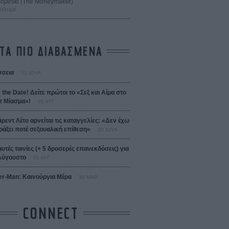
 Bojarski (The Moneymaker)
Σαλομέ
ΤΑ ΠΙΟ ΔΙΑΒΑΣΜΕΝΑ
σεια
01 ΙΟΥΛ
 the Date! Δείτε πρώτοι το «Σεξ και Αίμα στο
 Μίασμα»!
05 ΑΥΓ
άρεντ Λέτο αρνείται τις καταγγελίες: «Δεν έχω
ράξει ποτέ σεξουαλική επίθεση»
30 ΙΟΥΛ
αυτές ταινίες (+ 5 δροσερές επανεκδόσεις) για
Αύγουστο
01 ΑΥΓ
er-Man: Καινούργια Μέρα
30 ΜΑΡ
CONNECT