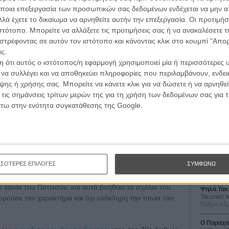
ποια επεξεργασία των προσωπικών σας δεδομένων ενδέχεται να μην απ
λά έχετε το δικαίωμα να αρνηθείτε αυτήν την επεξεργασία. Οι προτιμήσ
ιστότοπο. Μπορείτε να αλλάξετε τις προτιμήσεις σας ή να ανακαλέσετε
στρέφοντας σε αυτόν τον ιστότοπο και κάνοντας κλικ στο κουμπί "Απ
ς.
 ότι αυτός ο ιστότοπος/η εφαρμογή χρησιμοποιεί μία ή περισσότερες 
ι να συλλέγει και να αποθηκεύει πληροφορίες που περιλαμβάνουν, ενδεικ
ης ή χρήσης σας. Μπορείτε να κάνετε κλικ για να δώσετε ή να αρνηθε
Οι Αρμονί
 τις σημάνσεις τρίτων μερών της για τη χρήση των δεδομένων σας για
Werckmei
Μπέλα Τα
άτω στην ενότητα συγκατάθεσης της Google.
Μια Θέση 
A Place in
Τζορτζ Στί
 «σίγουρα δεν έπρεπε να το πω αυτό. Είμαι
Οδύσσεια
The Odys
ΣΣΟΤΕΡΕΣ ΕΠΙΛΟΓΕΣ
ΣΥΜΦΩΝΩ
νίες, που μπορείς να τις δεις τρεις φορές και πάλι να
Κρίστοφε
σεις αυτές είχαν ως αποτέλεσμα πολλούς φαν να εικάζουν
 ταινία του Πάτινσον, και αυτό βοηθάει το σχόλιο του
Ψηλά Τακ
Tacones l
ρούσε τον χαρακτήρα και όχι ολόκληρη την ταινία του
Πέδρο Αλ
Ο Παραχα