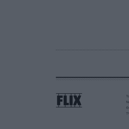
Τα
Ν
Θ
T