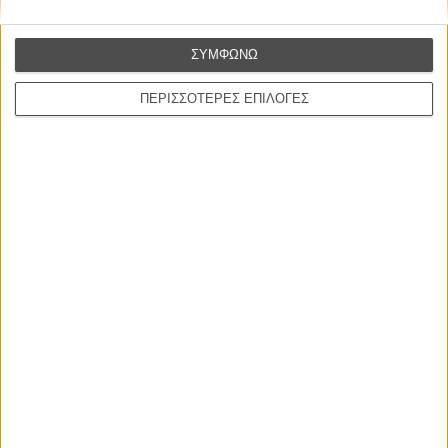
ΝΕΕΣ ΤΑΙΝΙΕΣ
Ο Παραχαράκτης
ΣΥΜΦΩΝΩ
L’ Affaire Bojarski (The Moneymaker)
του Ζαν-Πολ Σαλομέ
ΠΕΡΙΣΣΟΤΕΡΕΣ ΕΠΙΛΟΓΕΣ
Γνήσιο Αντίγραφο
Certified Copy (Copie Conforme)
του Αμπάς Κιαροστάμι
Ο Κλειδαράς του Ενός Εκατομμυρίου
Le Million
του Γκρεγκουάρ Βινιερόν
Αυτό που Ξέρουν οι Γυναίκες
Pour le Plaisir
του Ρεέμ Κερισί