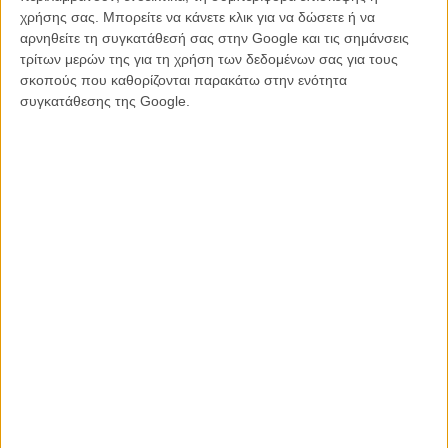
χρήσης σας. Μπορείτε να κάνετε κλικ για να δώσετε ή να
συνοδεύτηκε και από μια ανακοίνωση του ηγέτη των Arcade Fire
αρνηθείτε τη συγκατάθεσή σας στην Google και τις σημάνσεις
Γουίν Μπάτλερ πως αυτός και η συζυγός του, επίσης ηγετικό μέλος
τρίτων μερών της για τη χρήση των δεδομένων σας για τους
του συγκροτήματος, Ρεζίν Σασάν, είναι γονείς.
σκοπούς που καθορίζονται παρακάτω στην ενότητα
συγκατάθεσης της Google.
Ακούστε εδώ και το αυθεντικό «Baby Mine»
: