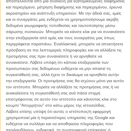
αποστέλλονται από μια συσκευή για εξατομικευμένες διαφημίσεις
και περιεχόμενο, μέτρηση διαφήμισης και περιεχομένου, έρευνα
Τώρα ήρθε και η σειρά των Arcade Fire που το διασκευάζουν για τις
ακροατηρίου και ανάπτυξη υπηρεσιών.
Με την άδειά σας, εμείς
ανάγκες του νέου live action «Dumbo» του Τιμ Μπάρτον. Ακούστε
και οι συνεργάτες μας ενδέχεται να χρησιμοποιήσουμε ακριβή
ένα μικρό δείγμα του τραγουδιού παρακάτω:
δεδομένα γεωγραφικής τοποθεσίας και ταυτοποίησης μέσω
σάρωσης συσκευών. Μπορείτε να κάνετε κλικ για να συναινέσετε
στην επεξεργασία από εμάς και τους συνεργάτες μας όπως
περιγράφεται παραπάνω. Εναλλακτικά, μπορείτε να αποκτήσετε
πρόσβαση σε πιο λεπτομερείς πληροφορίες και να αλλάξετε τις
προτιμήσεις σας πριν συναινέσετε ή να αρνηθείτε να
συναινέσετε.
Λάβετε υπόψη ότι κάποια επεξεργασία των
προσωπικών σας δεδομένων ενδέχεται να μην απαιτεί τη
συγκατάθεσή σας, αλλά έχετε το δικαίωμα να αρνηθείτε αυτήν
την επεξεργασία. Οι προτιμήσεις σας θα ισχύουν μόνο για αυτόν
τον ιστότοπο. Μπορείτε να αλλάξετε τις προτιμήσεις σας ή να
ανακαλέσετε τη συγκατάθεσή σας ανά πάσα στιγμή
επιστρέφοντας σε αυτόν τον ιστότοπο και κάνοντας κλικ στο
κουμπί "Απορρήτου" στο κάτω μέρος της ιστοσελίδας.
Λάβετε επίσης υπόψη ότι αυτός ο ιστότοπος/η εφαρμογή
χρησιμοποιεί μία ή περισσότερες υπηρεσίες της Google και
ενδέχεται να συλλέγει και να αποθηκεύει πληροφορίες που
περιλαμβάνουν, ενδεικτικά, τη συμπεριφορά επίσκεψης ή
Η κυκλοφορία του παραπάνω δείγματος του τραγουδιού