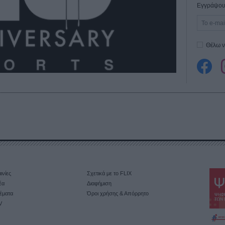
Εγγράψου 
Θέλω ν
ινίες
Σχετικά με το FLIX
έα
Διαφήμιση
έματα
Όροι χρήσης & Απόρρητο
V