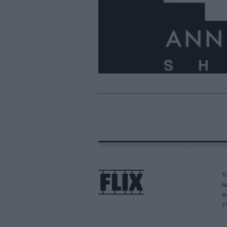
Τα
Ν
Θ
T