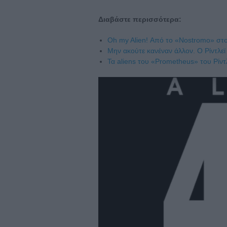
Διαβάστε περισσότερα:
Oh my Alien! Από το «Nostromo» στ
Μην ακούτε κανέναν άλλον. Ο Ρίντλεϊ 
Τα aliens του «Prometheus» του Ρίντ