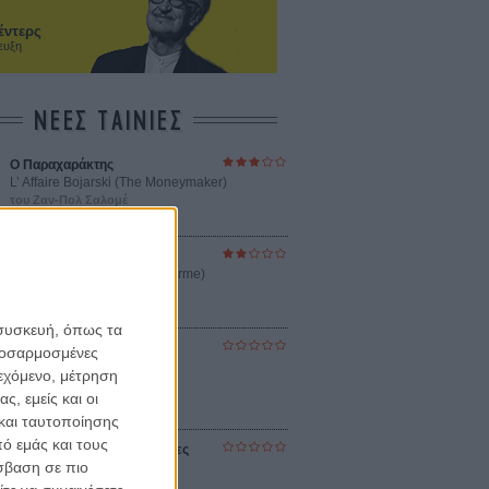
έντερς
ευξη
ΝΕΕΣ ΤΑΙΝΙΕΣ
Ο Παραχαράκτης
L’ Affaire Bojarski (The Moneymaker)
του Ζαν-Πολ Σαλομέ
Γνήσιο Αντίγραφο
Certified Copy (Copie Conforme)
του Αμπάς Κιαροστάμι
 συσκευή, όπως τα
Ο Κλειδαράς του Ενός
προσαρμοσμένες
Εκατομμυρίου
ιεχόμενο, μέτρηση
Le Million
ς, εμείς και οι
του Γκρεγκουάρ Βινιερόν
και ταυτοποίησης
ό εμάς και τους
Αυτό που Ξέρουν οι Γυναίκες
σβαση σε πιο
Pour le Plaisir
του Ρεέμ Κερισί