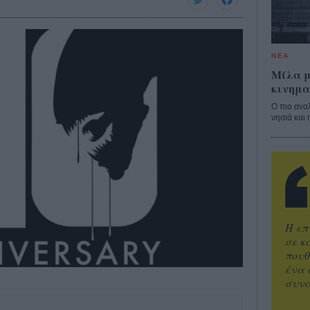
ΝΕΑ
Μίλα μ
κινημα
Ο πιο ανα
νησιά και 
Η επ
σε κ
πουθ
ένα 
συνα