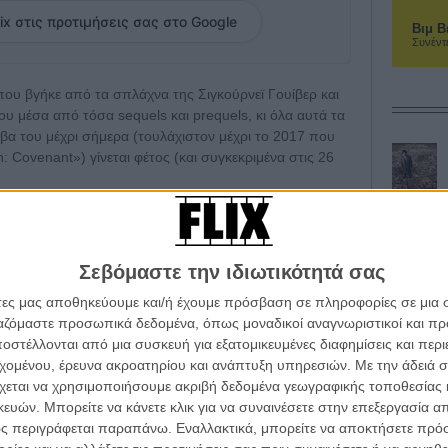
ix στις προτιμήσεις σας στο Google
Βιμ Β
Συνέντ
ου βγήκε από τα σπλάχνα της Σιγκούρνεϊ Γουίβερ και
υ μέσα από τόσα sequels και prequels, κι όλα αυτά τα
βα του μέχρι σήμερα (τουλάχιστον μέχρι το 2017 που
n: Covenant») γίνεται φέτος (και συγκεκριμένα στις 26
ικρού μήκους ταινίες (επιλεγμένες από 550 ιδέες που
ni) με πρωταγωνιστή το alien, μάς προσφέρουν εικόνα
και κατά συνέπεια και της ταλαιπωρημένης
Σεβόμαστε την ιδιωτικότητά σας
άτες μας αποθηκεύουμε και/ή έχουμε πρόσβαση σε πληροφορίες σε μια
ργαζόμαστε προσωπικά δεδομένα, όπως μοναδικοί αναγνωριστικοί και 
en
Oh my Alien! Από το «Nostromo» στο «Covenant»
στέλλονται από μια συσκευή για εξατομικευμένες διαφημίσεις και περ
εχομένου, έρευνα ακροατηρίου και ανάπτυξη υπηρεσιών.
Με την άδειά σα
ταινιάκια θα προβληθούν σε συμπόσια των φανατικών σε
χεται να χρησιμοποιήσουμε ακριβή δεδομένα γεωγραφικής τοποθεσίας 
 καθησυχάσουν λίγο την ανυπομονησία των θαυμαστών
ών. Μπορείτε να κάνετε κλικ για να συναινέσετε στην επεξεργασία απ
φως στο σκοτεινό διάστημα: κιχ δεν ακούγεται από τον
ς περιγράφεται παραπάνω. Εναλλακτικά, μπορείτε να αποκτήσετε πρό