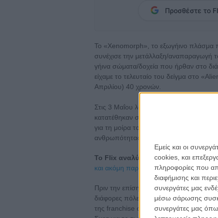
Προσθέστε το Fl
Το «Xenomorph», το εξωγήινο πλάσμα π
συνέχισε την μετάλλαξη/αναπαραγωγή το
γήινα σώματα/δοχεία που ήρθαν στο διά
είχαμε το τελευταίο του δείγμα στο «Αlie
Απριλίου) 40 χρονών.
Στις 3 Μαΐου λοιπόν θα γίνει πάρτι: 6 μ
κατατέθηκαν στο στούντιο Weyland-Yuta
για τη μοίρα του εξωγήινου πλάσματος, 
ανθρωπότητας.
Εμείς και οι συνεργ
cookies, και επεξε
To Flix αναλύει τη μυθολογία των Ali
πληροφορίες που απο
και ακόμη παραπέρα!
διαφήμισης και περι
Πριν την επίσημη κυκλοφορία τους, τα 
συνεργάτες μας ενδέ
διάφορες πόλεις της Αμερικής, για να
μέσω σάρωσης συσκευ
της franchise σειράς, που δεν βλέπουν 
συνεργάτες μας όπω