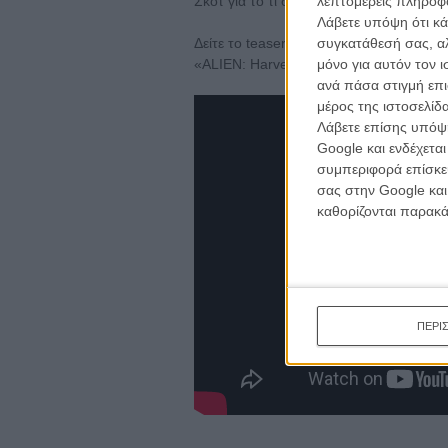
Σκοτ για το τι σκοπεύει να κάνει μετά το
λεπτομερείς πληροφορ
Λάβετε υπόψη ότι κά
Δείτε το teaser-trailer των 6 μικρού μή
συγκατάθεσή σας, αλ
«ALIEN: Harvest», «ALIEN: Night Shift
μόνο για αυτόν τον 
ανά πάσα στιγμή επι
μέρος της ιστοσελίδα
Λάβετε επίσης υπόψη
Google και ενδέχετα
συμπεριφορά επίσκεψ
σας στην Google και
καθορίζονται παρακ
ΠΕΡΙ