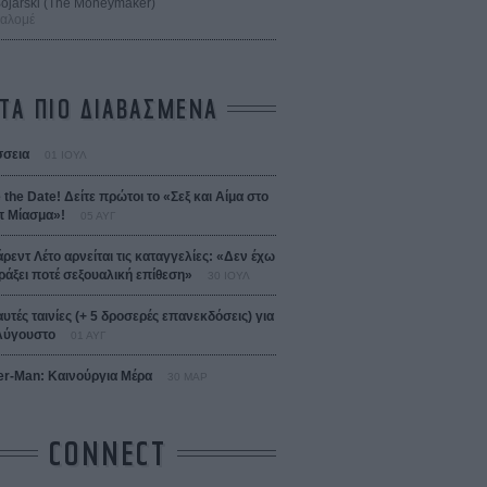
 Bojarski (The Moneymaker)
Σαλομέ
ΤΑ ΠΙΟ ΔΙΑΒΑΣΜΕΝΑ
σεια
01 ΙΟΥΛ
 the Date! Δείτε πρώτοι το «Σεξ και Αίμα στο
 Μίασμα»!
05 ΑΥΓ
άρεντ Λέτο αρνείται τις καταγγελίες: «Δεν έχω
ράξει ποτέ σεξουαλική επίθεση»
30 ΙΟΥΛ
αυτές ταινίες (+ 5 δροσερές επανεκδόσεις) για
Αύγουστο
01 ΑΥΓ
er-Man: Καινούργια Μέρα
30 ΜΑΡ
CONNECT