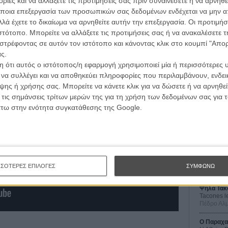
 «Αlien: Covenant».
ίες και να αλλάξετε τις προτιμήσεις σας πριν συναινέσετε ή να αρνηθεί
ποια επεξεργασία των προσωπικών σας δεδομένων ενδέχεται να μην απ
κους (με τίτλους: «ALIEN: Alone», «ALIEN: Containment»,
λά έχετε το δικαίωμα να αρνηθείτε αυτήν την επεξεργασία. Οι προτιμήσ
», «ALIEN: Οne» και «ALIEN: Specimen»):
ιστότοπο. Μπορείτε να αλλάξετε τις προτιμήσεις σας ή να ανακαλέσετε
στρέφοντας σε αυτόν τον ιστότοπο και κάνοντας κλικ στο κουμπί "Απ
ς.
 ότι αυτός ο ιστότοπος/η εφαρμογή χρησιμοποιεί μία ή περισσότερες 
ι να συλλέγει και να αποθηκεύει πληροφορίες που περιλαμβάνουν, ενδεικ
ης ή χρήσης σας. Μπορείτε να κάνετε κλικ για να δώσετε ή να αρνηθε
Οι Αρμονί
Werckmei
 τις σημάνσεις τρίτων μερών της για τη χρήση των δεδομένων σας για
Μπέλα Τα
άτω στην ενότητα συγκατάθεσης της Google.
Μια Θέση 
A Place in
Τζορτζ Στί
Οδύσσεια
The Odys
ΣΣΟΤΕΡΕΣ ΕΠΙΛΟΓΕΣ
ΣΥΜΦΩΝΩ
Κρίστοφε
Ψηλά Τακ
Tacones l
Πέδρο Αλ
Ο Παραχα