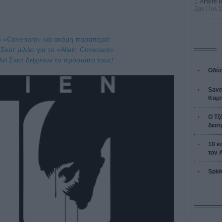
L’ Affaire
Ζαν-Πολ 
ο «Covenant» και ακόμη παραπέρα!
Σκοτ μιλάει για το «Alien: Covenant»
λεϊ Σκοτ δείχνουν το πρόσωπο τους!
Οδύσ
Save
Καμπ
Ο Τζ
διαπ
10 κ
τον 
Spid