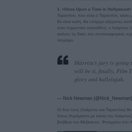
1. «Once Upon a Time in Hollywood»
Ταραντίνο, που είναι ο Ταραντίνο, κάνει μ
θα είναι καλή, θα υπάρχει ελάχιστες αντι
έναν σημαντικό σκηνοθέτη, ο Ινιάριτου 
εκείνος τις δικές του αυτοαναφορικές σ
λατρέψει.
Iñárritu's jury is going
will be it, finally, Film
glory and hallelujah.
— Nick Newman (@Nick_Newman
Οι δυο τους (Ινιάριτου και Ταραντίνο) θ
όπως θυμόμαστε με ταινία του Ινιάριτου)
βοήθεια του Μεξικάνου. Φτιαγμένο στο Χ