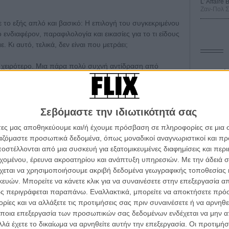
L’ Affaire
Ζαν-Πολ 
ε το εξής απλό και βασικό: Η επιλογή του συγκεκριμένου
ενδιαφέρον, παραφιλολογία και εικασίες για το τι είδους
Κι αυτό, τελικά, δεν είναι που μετράει;
το χειρότερο. Μια πάρα πολύ συχνή αντίδραση από
Οδύσ
ποια παραλλαγή του «αν ήταν Πρόεδρος πέρσι ΦΥΣΙΚΑ
μ»!» -
τη γνώμη μας γι' αυτό το ενδεχόμενο μπορείτε να
Save
Καμπ
Σεβόμαστε την ιδιωτικότητά σας
ατα δεν είναι ποτέ τόσο απλά. Οι αδελφοί Κοέν,
Ο Τζ
άτες μας αποθηκεύουμε και/ή έχουμε πρόσβαση σε πληροφορίες σε μια
 είχαν δώσει Χρυσό Φοίνικα στο
«Dheepan»
, μια σχετικά
διαπ
ργαζόμαστε προσωπικά δεδομένα, όπως μοναδικοί αναγνωριστικοί και 
ρομερά κουλ Τζορτζ Μίλερ λέγεται πως μπλόκαρε
στέλλονται από μια συσκευή για εξατομικευμένες διαφημίσεις και περ
10 κ
mann»
προς τον Φοίνικα, δίνοντάς τον τελικά στον
«Εγώ,
τον 
εχομένου, έρευνα ακροατηρίου και ανάπτυξη υπηρεσιών.
Με την άδειά σα
υέντιν Ταραντίνο έδωσε το Χρυσό Φοίνικα στον Μάικλ
χεται να χρησιμοποιήσουμε ακριβή δεδομένα γεωγραφικής τοποθεσίας 
τη στιγμή της πιο ανέμπνευστης καμπής της καριέρας
Spid
ών. Μπορείτε να κάνετε κλικ για να συναινέσετε στην επεξεργασία απ
νγκ Βιρασετακούν, αναμφίβολα μια από τις πιο
ς περιγράφεται παραπάνω. Εναλλακτικά, μπορείτε να αποκτήσετε πρό
στιβάλ.
ίες και να αλλάξετε τις προτιμήσεις σας πριν συναινέσετε ή να αρνηθεί
ποια επεξεργασία των προσωπικών σας δεδομένων ενδέχεται να μην απ
ί να προδικάζουμε, προβλέπουμε. Πού θα δώσει τον
λά έχετε το δικαίωμα να αρνηθείτε αυτήν την επεξεργασία. Οι προτιμήσ
ε τις ακραίες μαντεψιές μας.