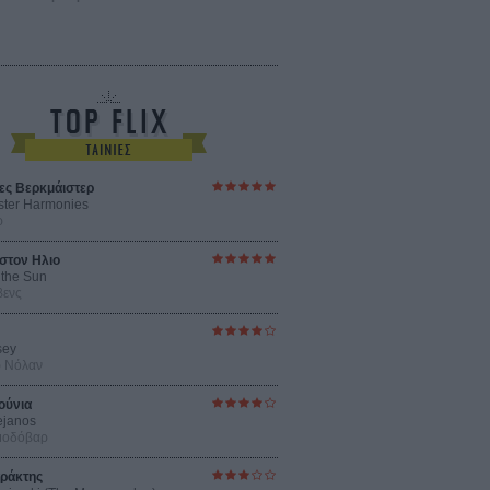
ες Βερκμάιστερ
ster Harmonies
ρ
στον Ηλιο
 the Sun
βενς
sey
ρ Νόλαν
ούνια
ejanos
μοδόβαρ
ράκτης