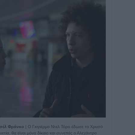
ισέλ Φράνκο
| Ο Γκιγιέρμο Ντελ Τόρο έδωσε το Χρυσό
ετία, θα είναι μόνο δίκαιο και συνεπές ο Αλεχάντρο