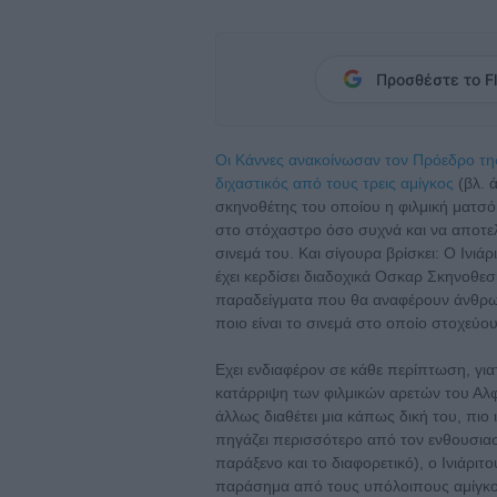
Προσθέστε το Fl
Οι Κάννες ανακοίνωσαν τον Πρόεδρο της
διχαστικός από τους τρεις αμίγκος
(βλ. 
σκηνοθέτης του οποίου η φιλμική ματσό
στο στόχαστρο όσο συχνά και να αποτελ
σινεμά του. Και σίγουρα βρίσκει: Ο Ινιά
έχει κερδίσει διαδοχικά Οσκαρ Σκηνοθεσ
παραδείγματα που θα αναφέρουν άνθρω
ποιο είναι το σινεμά στο οποίο στοχεύου
Eχει ενδιαφέρον σε κάθε περίπτωση, για
κατάρριψη των φιλμικών αρετών του Αλφ
άλλως διαθέτει μια κάπως δική του, πιο
πηγάζει περισσότερο από τον ενθουσιασμ
παράξενο και το διαφορετικό), ο Ινιάριτο
παράσημα από τους υπόλοιπους αμίγκος 