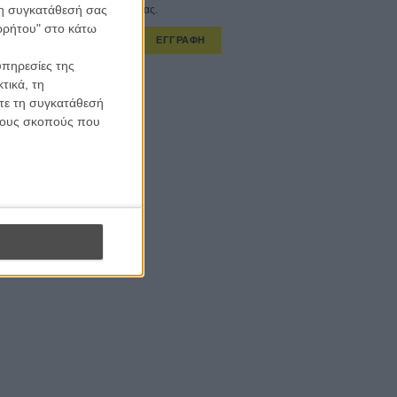
 τη συγκατάθεσή σας
στο εβδομαδιαίο newsletter μας.
ορρήτου" στο κάτω
ΕΓΓΡΑΦΗ
υπηρεσίες της
α λαμβάνω τα newsletter σας.
τικά, τη
ίτε τη συγκατάθεσή
 τους σκοπούς που