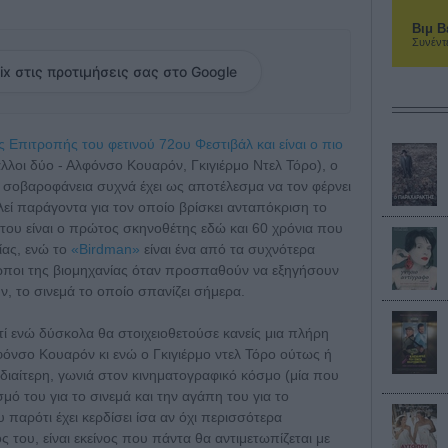
Βιμ Β
Συνέντ
ix στις προτιμήσεις σας στο Google
 Επιτροπής του φετινού 72ου Φεστιβάλ και είναι ο πιο
άλλοι δύο - Αλφόνσο Κουαρόν, Γκιγιέρμο Ντελ Τόρο), ο
 σοβαροφάνεια συχνά έχει ως αποτέλεσμα να τον φέρνει
εί παράγοντα για τον οποίο βρίσκει ανταπόκριση το
ριτου είναι ο πρώτος σκηνοθέτης εδώ και 60 χρόνια που
ίας, ενώ το
«Birdman»
είναι ένα από τα συχνότερα
ποι της βιομηχανίας όταν προσπαθούν να εξηγήσουν
ν, το σινεμά το οποίο σπανίζει σήμερα.
τί ενώ δύσκολα θα στοιχειοθετούσε κανείς μια πλήρη
όνσο Κουαρόν κι ενώ ο Γκιγιέρμο ντελ Τόρο ούτως ή
 ιδιαίτερη, γωνιά στον κινηματογραφικό κόσμο (μία που
ό του για το σινεμά και την αγάπη του για το
υ παρότι έχει κερδίσει ίσα αν όχι περισσότερα
του, είναι εκείνος που πάντα θα αντιμετωπίζεται με