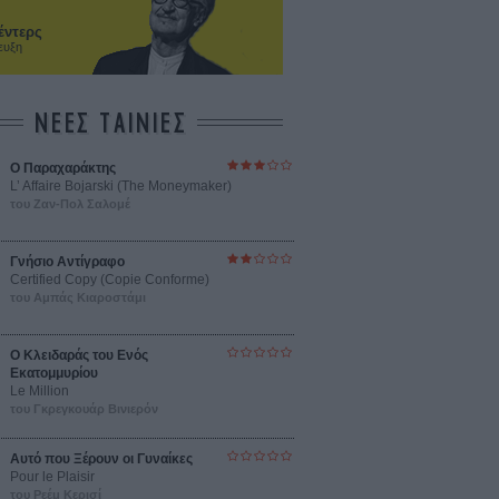
έντερς
ευξη
ΝΕΕΣ ΤΑΙΝΙΕΣ
Ο Παραχαράκτης
L’ Affaire Bojarski (The Moneymaker)
του Ζαν-Πολ Σαλομέ
Γνήσιο Αντίγραφο
Certified Copy (Copie Conforme)
του Αμπάς Κιαροστάμι
Ο Κλειδαράς του Ενός
Εκατομμυρίου
Le Million
του Γκρεγκουάρ Βινιερόν
Αυτό που Ξέρουν οι Γυναίκες
Pour le Plaisir
του Ρεέμ Κερισί