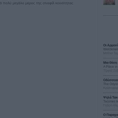
 πολύ μεγάλο μέρος της σινεφίλ κοινότητας.
Οι Αρμονί
Werckmei
Μπέλα Τα
Μια Θέση 
A Place in
Τζορτζ Στί
Οδύσσεια
The Odys
Κρίστοφε
Ψηλά Τακ
Tacones l
Πέδρο Αλ
Ο Παραχα