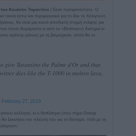
 του Κουέντιν Ταραντίνο
| Είναι πασιφανέστατο. Ο
ια ταινία έστω και περιφερειακά για το ίδιο το Χόλιγουντ,
δράσεις, θα είναι μια κοινά αποδεκτή στιγμή στέψης για
(που όπως θυμόμαστε κι από το «Birdman») διατηρεί κι
χέσεις αγάπης-μίσους με τη βιομηχανία, απλά θα το
 to give Tarantino the Palme d'Or and that
 Twitter dies like the T-1000 in molten lava,
)
February 27, 2019
α γίνουν κολλητοί, κι ο ΝτιΚάπριο (που πήρε Οσκαρ
 θα ξεκινήσει την πλεύση του για το δεύτερο, πάλι με τη
όλιγουντ.