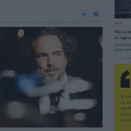
ΝΕΑ
Μίλα μ
κινημα
Ο πιο ανα
νησιά και 
Η επ
σε κ
πουθ
ένα 
συνα