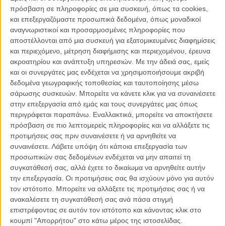
πρόσβαση σε πληροφορίες σε μια συσκευή, όπως τα cookies,
«Ηταν σαν κάτι μέσα μου να είπε, θέλω να δω αυτή τη ταινία, από
και επεξεργαζόμαστε προσωπικά δεδομένα, όπως μοναδικοί
την πρώτη στιγμή που άκουσα τον τίτλο» λέει ο Τιμ Μπάρτον. «Δεν
αναγνωριστικοί και προσαρμοσμένες πληροφορίες που
ξέρω γιατί, ίσως γιατί μεγάλωσα με όλες αυτές τις παράξενες,
αποστέλλονται από μια συσκευή για εξατομικευμένες διαφημίσεις
διεστραμμένες ταινίες που άγγιξαν κάτι στο υποσυνείδητό μου. Με
και περιεχόμενο, μέτρηση διαφήμισης και περιεχομένου, έρευνα
θυμάμαι από μικρό να πηγαίνω σε ένα σινεμά στο Μπέρμπανκ,
ακροατηρίου και ανάπτυξη υπηρεσιών.
Με την άδειά σας, εμείς
όπου μπορούσες να δεις τρεις ταινίες για πενήντα σεντς. Είμαι
και οι συνεργάτες μας ενδέχεται να χρησιμοποιήσουμε ακριβή
σίγουρος πως αν υπήρχε τότε, αυτή θα ήταν η ταινία που θα ήθελα
δεδομένα γεωγραφικής τοποθεσίας και ταυτοποίησης μέσω
να δω περισσότερο απ οποιαδήποτε άλλη».
σάρωσης συσκευών. Μπορείτε να κάνετε κλικ για να συναινέσετε
στην επεξεργασία από εμάς και τους συνεργάτες μας όπως
Τον καταλαβαίνουμε απόλυτα! Το φιλμ διαβάζει τα αληθινά γεγονότα
περιγράφεται παραπάνω. Εναλλακτικά, μπορείτε να αποκτήσετε
που έδωσαν την μορφή στην Αμερική που ξέρουμε, μέσα από μια
πρόσβαση σε πιο λεπτομερείς πληροφορίες και να αλλάξετε τις
εντελώς διαφορετική σκοπιά και διατρέχει την ζωή του Αβραάμ
προτιμήσεις σας πριν συναινέσετε ή να αρνηθείτε να
Λίνκολν με τρόπο ιστορικά αληθή, αλλά αναμφίβολα κάπως
συναινέσετε.
Λάβετε υπόψη ότι κάποια επεξεργασία των
αιρετικό.
προσωπικών σας δεδομένων ενδέχεται να μην απαιτεί τη
συγκατάθεσή σας, αλλά έχετε το δικαίωμα να αρνηθείτε αυτήν
Η μάχη του για τα ανθρώπινα δικαιώματα και την κατάργηση της
την επεξεργασία. Οι προτιμήσεις σας θα ισχύουν μόνο για αυτόν
δουλείας, είχε να κάνει σύμφωνα με το φιλμ, με την επαφή του με
τον ιστότοπο. Μπορείτε να αλλάξετε τις προτιμήσεις σας ή να
τον κόσμο του μεταφυσικού και οι αγώνες του για την ελευθερία
ανακαλέσετε τη συγκατάθεσή σας ανά πάσα στιγμή
στην διάρκεια της μέρας, μπορούσαν να συγκριθούν μόνο με τον
επιστρέφοντας σε αυτόν τον ιστότοπο και κάνοντας κλικ στο
ασταμάτητο πόλεμό του, ενάντια στα αιμοδιψή πλάσματα της
κουμπί "Απορρήτου" στο κάτω μέρος της ιστοσελίδας.