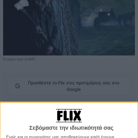
Οι μέρες πριν τα ΜΑΤ...
Προσθέστε το Flix στις προτιμήσεις σας στο
Google
Γραμμένο από τον συγγραφέα του «Pride and Prejudice and
Zombies», σκηνοθετημένο από τον Τιμούρ Μπεκμαμπέτοφ του
«Wanted» και με τον Τιμ Μπάρτον στην παραγωγή, υπόσχεται να
Σεβόμαστε την ιδιωτικότητά σας
είναι κάτι παραπάνω από ένα απλό κινηματογραφικό αξιοπερίεργο ή
μια ζουμερή b-movie που σπάει πλάκα με την ιστορία.
Εμείς και οι συνεργάτες μας αποθηκεύουμε και/ή έχουμε