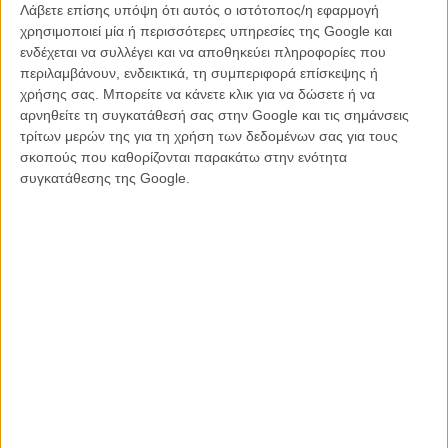
νύχτας.
Λάβετε επίσης υπόψη ότι αυτός ο ιστότοπος/η εφαρμογή
χρησιμοποιεί μία ή περισσότερες υπηρεσίες της Google και
Ο Τιμούρ Μπεκμαμπέτοφ, πεπειραμένος στους βρικόλακες από τα
ενδέχεται να συλλέγει και να αποθηκεύει πληροφορίες που
«Night Watch» και «Day Watch» αν και Καζακστανός στην
περιλαμβάνουν, ενδεικτικά, τη συμπεριφορά επίσκεψης ή
καταγωγή, δηλώνει ότι η ιστορία του Λίνκολν μπορεί να εμπνεύσει
χρήσης σας. Μπορείτε να κάνετε κλικ για να δώσετε ή να
τον οποιοδήποτε κι όχι απλά τους Αμερικάνους: «Με τη ζωή και
αρνηθείτε τη συγκατάθεσή σας στην Google και τις σημάνσεις
τους αγώνες του, άλλαξε κυριολεκτικά τον κόσμο. Είχε μια μοναδική
τρίτων μερών της για τη χρήση των δεδομένων σας για τους
ικανότητα να παίρνει σωστές αποφάσεις και να είναι υπεύθυνος γι
σκοπούς που καθορίζονται παρακάτω στην ενότητα
αυτές. Στο φιλμ θα τον ακούσετε να λέει πολλές έξυπνες ατάκες,
συγκατάθεσης της Google.
αλλά για μένα αυτή που έχει την μεγαλύτερη βαρύτητα, είναι η
αλήθεια πως μέχρις ότου όλοι μας να είμαστε ελεύθεροι, όλοι μας
είμαστε σκλάβοι»
Κι αν κάποιος μπορεί να αντιτείνει πως δύσκολα μπορείς να
προσέξεις το πολιτικό μήνυμα σε μια ταινία που μεταμορφώνει έναν
από τους σημαντικότερους ανθρώπους στην ιστορία των
Ηνωμένων Πολιτειών της Αμερικής σε κυνηγό βρικολάκων, ο
Μπεκμαμπέτοφ, έχει την απάντηση. «Εχω κάνει αρκετές ταινίες για
υπερήρωες, εναλλακτικές πραγματικότητες και κόσμους βγαλμένους
από την φαντασία μου, αλλά κάθε φορά προσπαθώ να τις
προσγειώσω, να τις κάνω να δείχνουν αληθινές. Εδώ δοκίμασα το
αντίθετο, να δώσω στοιχεία υπερήρωα σε έναν άντρα που υπήρξε