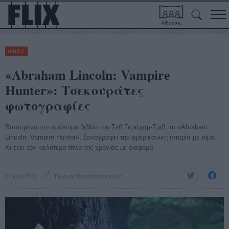
Αίθουσες
BUZZ
«Abraham Lincoln: Vampire
Hunter»: Τσεκουράτες
φωτογραφίες
Βασισμένο στο ομώνυμο βιβλίο του Σεθ Γκράχαμ-Σμιθ, το «Abraham
Lincoln: Vampire Hunter», ξαναγράφει την αμερικάνικη ιστορία με αίμα.
Κι έχει τον καλύτερο τίτλο της χρονιάς με διαφορά.
01 Ιούλ 2011
Γιώργος Κρασσακόπουλος