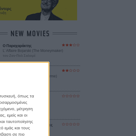
έντερς
ευξη
NEW MOVIES
Ο Παραχαράκτης
L’ Affaire Bojarski (The Moneymaker)
του Ζαν-Πολ Σαλομέ
Γνήσιο Αντίγραφο
Certified Copy (Copie Conforme)
του Αμπάς Κιαροστάμι
 συσκευή, όπως τα
Ο Κλειδαράς του Ενός
Εκατομμυρίου
προσαρμοσμένες
Le Million
ιεχόμενο, μέτρηση
του Γκρεγκουάρ Βινιερόν
ς, εμείς και οι
και ταυτοποίησης
Αυτό που Ξέρουν οι Γυναίκες
ό εμάς και τους
Pour le Plaisir
σβαση σε πιο
του Ρεέμ Κερισί