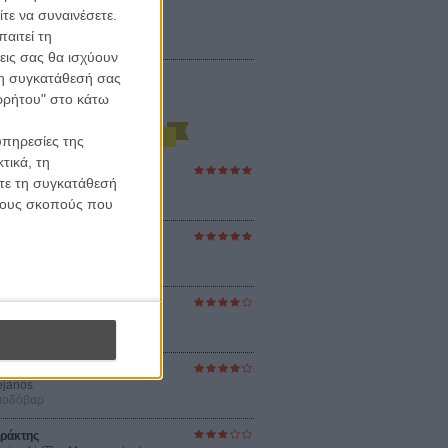
τε να συναινέσετε.
αιτεί τη
εις σας θα ισχύουν
 τη συγκατάθεσή σας
ορρήτου" στο κάτω
υπηρεσίες της
τικά, τη
ες Βερκμάιστερ
ίτε τη συγκατάθεσή
ster Harmonies
ρ
 τους σκοπούς που
στον Ηλιο
 the Sun
βενς
sey
ρ Νόλαν
ούνια
ejanos
μοδόβαρ
ράκτης