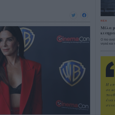
ΝΕΑ
Μίλα μ
κινημα
Ο πιο ανα
νησιά και 
Η επ
σε κ
πουθ
ένα 
συνα