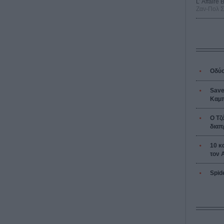
L’ Affaire
Ζαν-Πολ 
Οδύσ
Save
Καμπ
Ο Τζ
διαπ
10 κ
τον 
Spid