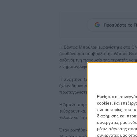
Προσθέστε το Fl
Η Σάντρα Μπούλοκ εμφανίστηκε στο CN
διευθύνουσα σύμβουλο της Warner Bros.
αυξανόμενη παρουσία της τεχνητής νοημ
κινηματογραφική βιομηχανία θα πρέπει ν
Η συζήτηση ξεκίνησε όταν η δημοσιογρά
έχουν δημιουργηθεί με τη βοήθεια AI για
πρωταγωνιστεί και είναι παραγωγός η Μ
Εμείς και οι συνεργ
cookies, και επεξε
Η Άμπντι παραδέχθηκε ότι τα συγκεκριμέν
πληροφορίες που απο
ενθαρρυντικά. «Δείχνει ότι υπάρχει ενδ
διαφήμισης και περι
θέλουν να “παίξουν” με την ιδέα της ταιν
συνεργάτες μας ενδέ
μέσω σάρωσης συσκευ
Όταν ρωτήθηκε αν της φαίνεται περίεργο
συνεργάτες μας όπω
Μπούλοκ απάντησε με χιούμορ: «Θα μπο