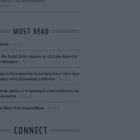
 Bojarski (The Moneymaker)
Σαλομέ
MOST READ
σεια
01 JUL
 the Date! Δείτε πρώτοι το «Σεξ και Αίμα στο
 Μίασμα»!
05 AUG
άρεντ Λέτο αρνείται τις καταγγελίες: «Δεν έχω
ράξει ποτέ σεξουαλική επίθεση»
30 JUL
αυτές ταινίες (+ 5 δροσερές επανεκδόσεις) για
Αύγουστο
01 AUG
er-Man: Καινούργια Μέρα
30 MAR
CONNECT