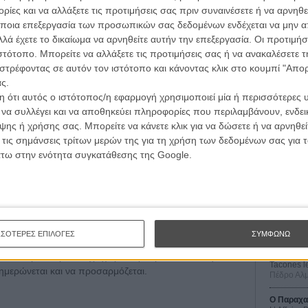
ίες και να αλλάξετε τις προτιμήσεις σας πριν συναινέσετε ή να αρνηθεί
ποια επεξεργασία των προσωπικών σας δεδομένων ενδέχεται να μην απ
λά έχετε το δικαίωμα να αρνηθείτε αυτήν την επεξεργασία. Οι προτιμήσ
α το θέμα:
ιστότοπο. Μπορείτε να αλλάξετε τις προτιμήσεις σας ή να ανακαλέσετε
στρέφοντας σε αυτόν τον ιστότοπο και κάνοντας κλικ στο κουμπί "Απ
ρέπει να την παρατηρήσουμε, να την κατανοήσουμε και
ς.
λουμε να την αξιοποιήσουμε με δημιουργικό και
 ότι αυτός ο ιστότοπος/η εφαρμογή χρησιμοποιεί μία ή περισσότερες 
 φίλη μας», είπε. Παράλληλα τόνισε ότι χρειάζεται
ι να συλλέγει και να αποθηκεύει πληροφορίες που περιλαμβάνουν, ενδεικ
ρωποι που θα τη χρησιμοποιήσουν για κακό σκοπό».
Οι Αρμονί
ης ή χρήσης σας. Μπορείτε να κάνετε κλικ για να δώσετε ή να αρνηθε
Werckmei
Μπέλα Τα
 τις σημάνσεις τρίτων μερών της για τη χρήση των δεδομένων σας για
ς για αυτήν», πρόσθεσε. «Είναι μια πραγματικότητα με
άτω στην ενότητα συγκατάθεσης της Google.
άρχουμε».
Μια Θέση 
A Place in
Άμπντι, υπογραμμίζοντας ότι η τεχνητή νοημοσύνη
Τζορτζ Στί
ο για τη βιομηχανία του κινηματογράφου. «Πρέπει να τη
Οδύσσεια
 τους δημιουργούς να κάνουν καλύτερες ταινίες. Πρέπει
The Odys
πους που λένε τις ιστορίες», ανέφερε.
Κρίστοφε
ΣΣΟΤΕΡΕΣ ΕΠΙΛΟΓΕΣ
ΣΥΜΦΩΝΩ
Ψηλά Τακ
σσεται με εξαιρετικά γρήγορους ρυθμούς και ότι η
Tacones l
νημερώνεται και να προσαρμόζεται.
Πέδρο Αλ
Ο Παραχα