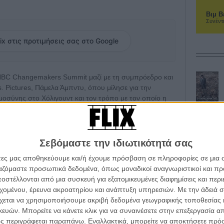
Βιμ Β
Συνέντ
ix στις προτιμήσεις σας στο Google
BC Changemakers Summit μαζί με τη συμπρόεδρο και
 Pictures, Πάμελα Άμπντυ, όπου μίλησε για την
οσύνης στο Χόλιγουντ και τον τρόπο με τον οποίο η
α την αντιμετωπίσει.
φος Τζούλια Μπούρστιν ανέφερε τα fan trailers που
 την ταινία «Practical Magic 2», στην οποία
Σεβόμαστε την ιδιωτικότητά σας
πούλοκ για λογαριασμό της Warner Bros.
άτες μας αποθηκεύουμε και/ή έχουμε πρόσβαση σε πληροφορίες σε μια
ργαζόμαστε προσωπικά δεδομένα, όπως μοναδικοί αναγνωριστικοί και 
α βίντεο μπορεί να μην είναι τέλεια, όμως τα θεωρεί
στέλλονται από μια συσκευή για εξατομικευμένες διαφημίσεις και περ
ιαφέρον και ενθουσιασμός από το κοινό. Οι άνθρωποι
εχομένου, έρευνα ακροατηρίου και ανάπτυξη υπηρεσιών.
Με την άδειά σα
ίας, και αυτό είναι συναρπαστικό», ανέφερε.
χεται να χρησιμοποιήσουμε ακριβή δεδομένα γεωγραφικής τοποθεσίας 
ών. Μπορείτε να κάνετε κλικ για να συναινέσετε στην επεξεργασία απ
 να βλέπει την εικόνα της να αναπαράγεται μέσω AI, η
ς περιγράφεται παραπάνω. Εναλλακτικά, μπορείτε να αποκτήσετε πρό
ρούσαν να συμβούν και χειρότερα με την εικόνα