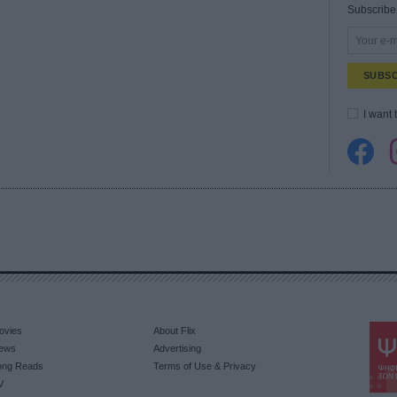
Subscribe 
SUBSC
I want 
ovies
About Flix
ews
Advertising
ong Reads
Terms of Use & Privacy
V