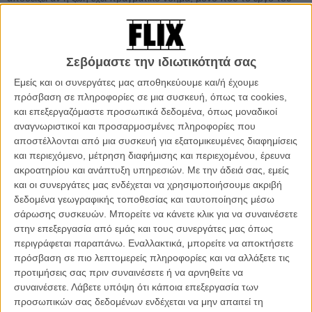
διακόπτεται συνεχώς από τις απρόσκλητες επισκέψεις των
ανθρώπων που τον περιτριγυρίζουν, τον ελέγχουν, ή προσπαθούν
να τον κάνουν «καλύτερο». Και παρά τις προσπάθειές του η ουσία
της ζωής και η λύση στο θεώρημα που προσπαθεί να αποδείξει του
Σεβόμαστε την ιδιωτικότητά σας
διαφεύγει, μέχρι την στιγμή που θα ανακαλύψει μια μυστηριώδη
Εμείς και οι συνεργάτες μας αποθηκεύουμε και/ή έχουμε
δύναμη που δεν υπακούσει στους νόμους της φυσικής ή των
πρόσβαση σε πληροφορίες σε μια συσκευή, όπως τα cookies,
μαθηματικών, αυτήν της αγάπης.
και επεξεργαζόμαστε προσωπικά δεδομένα, όπως μοναδικοί
αναγνωριστικοί και προσαρμοσμένες πληροφορίες που
Το γεγονός πως το «The Zero Theorem» είναι ελάχιστα καλύτερο
αποστέλλονται από μια συσκευή για εξατομικευμένες διαφημίσεις
από το «The Imaginarium of Dr. Parnassus» δεν σημαίνει
και περιεχόμενο, μέτρηση διαφήμισης και περιεχομένου, έρευνα
πραγματικά τίποτα, ειδικά όταν το τελευταίο ήταν μια από τις
ακροατηρίου και ανάπτυξη υπηρεσιών.
Με την άδειά σας, εμείς
χειρότερες ταινίες της καριέρας του Τέρι Γκίλιαμ, συνέχεια μιας
και οι συνεργάτες μας ενδέχεται να χρησιμοποιήσουμε ακριβή
δεύτερης καριέρας (ας θεωρήσουμε πως η πρώτη τέλειωσε κάπου
δεδομένα γεωγραφικής τοποθεσίας και ταυτοποίησης μέσω
στο «12 Monkeys») με ταινίες που διασχίζουν την απόσταση από
σάρωσης συσκευών. Μπορείτε να κάνετε κλικ για να συναινέσετε
το «τρικυμία εν κρανίω» μέχρι το γκροτέσκο, διαμέσου φτηνών
στην επεξεργασία από εμάς και τους συνεργάτες μας όπως
ειδικών εφέ, πολύχρωμων κοστουμιών και παλιομοδίτικων
περιγράφεται παραπάνω. Εναλλακτικά, μπορείτε να αποκτήσετε
φιλοσοφικών αναζητήσεων για τη ζωή, το θάνατο και όλα τα
πρόσβαση σε πιο λεπτομερείς πληροφορίες και να αλλάξετε τις
ενδιάμεσα.
προτιμήσεις σας πριν συναινέσετε ή να αρνηθείτε να
συναινέσετε.
Λάβετε υπόψη ότι κάποια επεξεργασία των
To «The Zero Theorem» θα ήθελε να είναι το κλείσιμο μιας
προσωπικών σας δεδομένων ενδέχεται να μην απαιτεί τη
τριλογίας που ξεκίνησε με το «Brazil» και το «12 Monkeys», αλλά