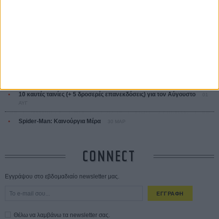
ΔΙΑΒΑΣΜΕΝΑ
Οδύσσεια
01 ΙΟΥΛ
Save the Date! Δείτε πρώτοι το «Σεξ και Αίμα στο Καμπ Μίασμα»!
05
ΑΥΓ
Ο Τζάρεντ Λέτο αρνείται τις καταγγελίες: «Δεν έχω διαπράξει ποτέ
σεξουαλική επίθεση»
30 ΙΟΥΛ
10 καυτές ταινίες (+ 5 δροσερές επανεκδόσεις) για τον Αύγουστο
01
ΑΥΓ
Spider-Man: Καινούργια Μέρα
30 ΜΑΡ
CONNECT
Εγγράψου στο εβδομαδιαίο newsletter μας.
ΕΓΓΡΑΦΗ
Θέλω να λαμβάνω τα newsletter σας.