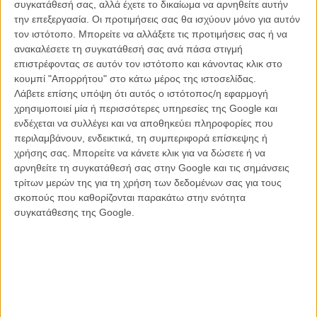
συγκατάθεσή σας, αλλά έχετε το δικαίωμα να αρνηθείτε αυτήν
στην πραγματικότητα είναι μια ταινία που θα έπρεπε να είχε γυριστεί
την επεξεργασία. Οι προτιμήσεις σας θα ισχύουν μόνο για αυτόν
πριν από αυτές, αφού η βασική της τοποθέτηση πάνω σε ένα
τον ιστότοπο. Μπορείτε να αλλάξετε τις προτιμήσεις σας ή να
virtual κόσμο είναι τόσο μα τόσο old -fashioned (βλ. 90s) που
ανακαλέσετε τη συγκατάθεσή σας ανά πάσα στιγμή
πραγματικά νιώθεις απορία όταν είσαι αναγκασμένος να βλέπεις
επιστρέφοντας σε αυτόν τον ιστότοπο και κάνοντας κλικ στο
ξανά και ξανά σκηνές virtual σεξ και ενδοεπικοινωνίας σαν μια
κουμπί "Απορρήτου" στο κάτω μέρος της ιστοσελίδας.
κριτική πάνω στο αιώνιο «οι άνθρωποι έχουν ξεχάσει τον τρόπο να
Λάβετε επίσης υπόψη ότι αυτός ο ιστότοπος/η εφαρμογή
επικοινωνούν».
χρησιμοποιεί μία ή περισσότερες υπηρεσίες της Google και
ενδέχεται να συλλέγει και να αποθηκεύει πληροφορίες που
Αυτός που έχει ξεχάσει να επικοινωνεί με τον κάποτε δαιμόνιο,
περιλαμβάνουν, ενδεικτικά, τη συμπεριφορά επίσκεψης ή
πειραγμένο και αφασικά μεγαλειώδη εαυτό του είναι ο Γκίλιαμ που
χρήσης σας. Μπορείτε να κάνετε κλικ για να δώσετε ή να
με σαφή έλλειψη χρημάτων φτιάχνει ένα σύμπαν επιστημονικής
αρνηθείτε τη συγκατάθεσή σας στην Google και τις σημάνσεις
φαντασίας που θα ήθελε να θυμίζει κόμικ, αλλά στην
τρίτων μερών της για τη χρήση των δεδομένων σας για τους
πραγματικότητα μοιάζει να είναι φτιαγμένο από ερασιτέχνες σε
σκοπούς που καθορίζονται παρακάτω στην ενότητα
κάποιο trial software για αρχάριους.
συγκατάθεσης της Google.
Με ωραίες και συχνά τολμηρές ιδέες (όπως μια πόλη
προηγούμενου αιώνα σε απόλυτη παρακμή όπου όλα όμως είναι
ψηφιακά), αλλά εκτελεσμένες σαν να βρισκόμαστε σε ένα επι τούτου
b-movie για cult κατανάλωση.
Αναρωτιέστε τι γίνεται στο «The Zero Theorem»;