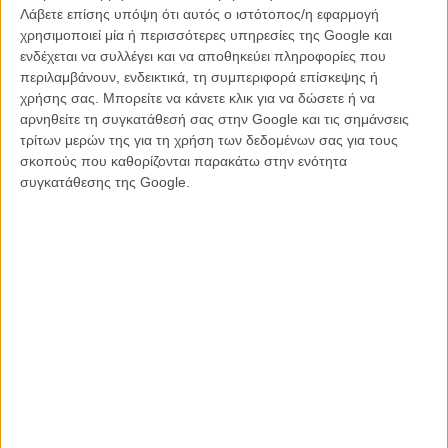
αναφορές πολλές φορές και στήνουν ένα φιλμ με χαριτωμένα εφέ,
Λάβετε επίσης υπόψη ότι αυτός ο ιστότοπος/η εφαρμογή
στο «επιμελημένα ατημέλητο» στιλ, ώστε να παραπέμπουν και σε
χρησιμοποιεί μία ή περισσότερες υπηρεσίες της Google και
αγαπημένα b-movies, αλλά με μια ελεγμένη ποιότητα.
ενδέχεται να συλλέγει και να αποθηκεύει πληροφορίες που
περιλαμβάνουν, ενδεικτικά, τη συμπεριφορά επίσκεψης ή
Πορδές, εμμετοί και σπέρμα κάνουν την εμφάνισή τους πιο συχνά
χρήσης σας. Μπορείτε να κάνετε κλικ για να δώσετε ή να
απ’ ό,τι ίσως αντέχει ένας θεατής που δεν είναι 12χρονο αγόρι, αλλά
αρνηθείτε τη συγκατάθεσή σας στην Google και τις σημάνσεις
ταυτόχρονα η κωμωδία είναι καλογραμμένη, αγνή και τολμηρή, έξω
τρίτων μερών της για τη χρήση των δεδομένων σας για τους
από τα όρια του συνηθισμένου και του λογικού, με μια ευπρόσδεκτη
σκοπούς που καθορίζονται παρακάτω στην ενότητα
φρεσκάδα κι ένα ιερόσυλο κέφι. Μπορεί να μην είναι κανείς σίγουρος
συγκατάθεσης της Google.
πώς να τη μεταχειριστεί, γι’ αυτό το καλύτερο που έχει να κάνει είναι
να ξεχάσει όσα ήξερε και απλώς να της παραδοθεί.
Διαβάστε και δείτε περισσότερα για το «This Is the End» εδώ.