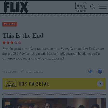
Αίθουσες
ΤΑΙΝΙΕΣ
This Is the End
Ετσι θα μοιάζει το τέλος του κόσμου, στο Ευαγγέλιο του Ιβαν Γκόλντμαν
και του Σεθ Ρόγκεν: με μια wtf, ξέφρενη, αθυρόστομη buddy κωμωδία
στη συσκευασίας μιας ταινίας καταστροφής!
24 Ιούλ 2013
Λήδα Γαλανού
ΠΟΥ ΠΑΙΖΕΤΑΙ;