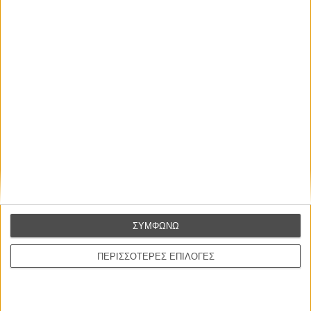
ΝΕΑ
Μίλα μου για καλοκαιρινά φεστιβάλ κινηματογράφου
στην Ελλάδα
Ο πιο αναλυτικός οδηγός των καλοκαιρινών φεστιβάλ σε νησιά και ηπειρωτική
Ελλάδα είναι εδώ
ΣΥΜΦΩΝΩ
Η επιτυχία είναι υπερτιμημένη. Δεν σε κάνει
καλύτερο, δεν σε πάει πουθενά η επιτυχία. Είναι
ΠΕΡΙΣΣΟΤΕΡΕΣ ΕΠΙΛΟΓΕΣ
απλώς ένα ωραίο, ανεβαστικό, επιφανειακό
συναίσθημα.»