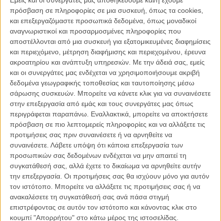
όταν τελικά αποφασίζουν να εγκαταλείψουν το σπίτι και να τα
πρόσβαση σε πληροφορίες σε μια συσκευή, όπως τα cookies,
βγάλουν πέρα με το τέλος του κόσμου.
και επεξεργαζόμαστε προσωπικά δεδομένα, όπως μοναδικοί
αναγνωριστικοί και προσαρμοσμένες πληροφορίες που
Αυτή είναι η πιο αλλόκοτη, ανυψωτική κωμωδία που έχετε δει
αποστέλλονται από μια συσκευή για εξατομικευμένες διαφημίσεις
τελευταία. Η πρώτη αίσθηση είναι ότι ο Τζέιμς Φράνκο, ο Σεθ
και περιεχόμενο, μέτρηση διαφήμισης και περιεχομένου, έρευνα
Ρόγκεν, ο Τζόνα Χιλ κι οι παλιόφιλοί τους, ξέμειναν μια μέρα σ’ ένα
ακροατηρίου και ανάπτυξη υπηρεσιών.
Με την άδειά σας, εμείς
σπίτι και για να σπάσουν την ανία τους και να κάνουν πλάκα
και οι συνεργάτες μας ενδέχεται να χρησιμοποιήσουμε ακριβή
γύρισαν ένα home movie που κάπως βρήκε το δρόμο του στις
δεδομένα γεωγραφικής τοποθεσίας και ταυτοποίησης μέσω
αίθουσες.
σάρωσης συσκευών. Μπορείτε να κάνετε κλικ για να συναινέσετε
στην επεξεργασία από εμάς και τους συνεργάτες μας όπως
Αλλά το φιλμ δεν είναι μόνο αυτό: γενναιόδωρα, τολμηρά και
περιγράφεται παραπάνω. Εναλλακτικά, μπορείτε να αποκτήσετε
αδιαφορώντας για σχόλια και συνέπειες, οι ηθοποιοί εκτίθενται
πρόσβαση σε πιο λεπτομερείς πληροφορίες και να αλλάξετε τις
αβέρτα, κοροϊδεύουν ο ένας τον άλλο, μεταξύ σεναρίου και
προτιμήσεις σας πριν συναινέσετε ή να αρνηθείτε να
πραγματικότητας, δε σταματούν να λένε πόσο γκέι είναι ο Τζέιμς
συναινέσετε.
Λάβετε υπόψη ότι κάποια επεξεργασία των
Φράνκο, πόσο διεστραμένος ο Μάικλ Σέρα, πόσο δυνάστρια η Εμα
προσωπικών σας δεδομένων ενδέχεται να μην απαιτεί τη
Γουότσον, παίζοντας με τις φήμες που έχουν χτίσει κι εκείνες που
συγκατάθεσή σας, αλλά έχετε το δικαίωμα να αρνηθείτε αυτήν
θέλουν, γελώντας, να γκρεμίσουν, λύνοντας όλα τους τα
την επεξεργασία. Οι προτιμήσεις σας θα ισχύουν μόνο για αυτόν
προβλήματα με λίγους μπάφους κι ένα milky way.
τον ιστότοπο. Μπορείτε να αλλάξετε τις προτιμήσεις σας ή να
ανακαλέσετε τη συγκατάθεσή σας ανά πάσα στιγμή
Ταυτόχρονα, ως αγνοί σινεφίλ και οι ίδιοι, χρησιμοποιούν όλους
επιστρέφοντας σε αυτόν τον ιστότοπο και κάνοντας κλικ στο
τους κανόνες των ταινιών τρόμου και φαντασίας, με απ’ ευθείας
κουμπί "Απορρήτου" στο κάτω μέρος της ιστοσελίδας.