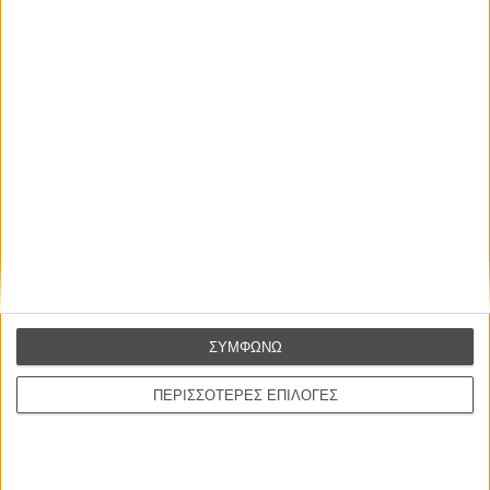
Οι Αρμονίες Βερκμάιστερ
Werckmeister Harmonies
Μπέλα Ταρ
Μια Θέση στον Ηλιο
A Place in the Sun
Τζορτζ Στίβενς
Οδύσσεια
The Odyssey
Κρίστοφερ Νόλαν
ΣΥΜΦΩΝΩ
Ψηλά Τακούνια
Tacones lejanos
ΠΕΡΙΣΣΟΤΕΡΕΣ ΕΠΙΛΟΓΕΣ
Πέδρο Αλμοδόβαρ
Ο Παραχαράκτης
L’ Affaire Bojarski (The Moneymaker)
Ζαν-Πολ Σαλομέ