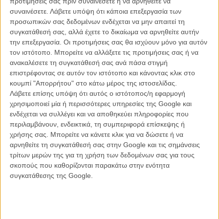
προτιμήσεις σας πριν συναινέσετε ή να αρνηθείτε να
συναινέσετε.
Λάβετε υπόψη ότι κάποια επεξεργασία των
προσωπικών σας δεδομένων ενδέχεται να μην απαιτεί τη
συγκατάθεσή σας, αλλά έχετε το δικαίωμα να αρνηθείτε αυτήν
ΝΕΑ
την επεξεργασία. Οι προτιμήσεις σας θα ισχύουν μόνο για αυτόν
Μίλα μου για καλοκαιρινά φεστιβάλ κινηματογράφου
τον ιστότοπο. Μπορείτε να αλλάξετε τις προτιμήσεις σας ή να
στην Ελλάδα
ανακαλέσετε τη συγκατάθεσή σας ανά πάσα στιγμή
επιστρέφοντας σε αυτόν τον ιστότοπο και κάνοντας κλικ στο
Ο πιο αναλυτικός οδηγός των καλοκαιρινών φεστιβάλ σε νησιά και ηπειρωτική
Ελλάδα είναι εδώ
κουμπί "Απορρήτου" στο κάτω μέρος της ιστοσελίδας.
Λάβετε επίσης υπόψη ότι αυτός ο ιστότοπος/η εφαρμογή
χρησιμοποιεί μία ή περισσότερες υπηρεσίες της Google και
ενδέχεται να συλλέγει και να αποθηκεύει πληροφορίες που
περιλαμβάνουν, ενδεικτικά, τη συμπεριφορά επίσκεψης ή
χρήσης σας. Μπορείτε να κάνετε κλικ για να δώσετε ή να
αρνηθείτε τη συγκατάθεσή σας στην Google και τις σημάνσεις
τρίτων μερών της για τη χρήση των δεδομένων σας για τους
Η επιτυχία είναι υπερτιμημένη. Δεν σε κάνει
σκοπούς που καθορίζονται παρακάτω στην ενότητα
καλύτερο, δεν σε πάει πουθενά η επιτυχία. Είναι
συγκατάθεσης της Google.
απλώς ένα ωραίο, ανεβαστικό, επιφανειακό
συναίσθημα.»