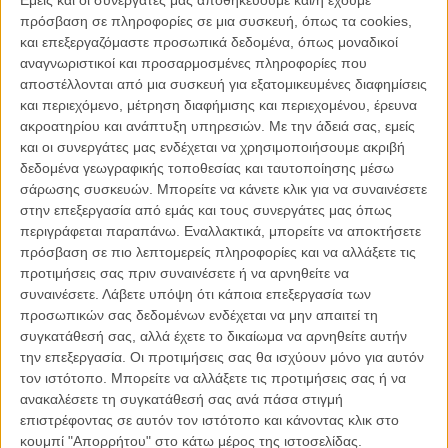
αμάξι του Λέον και του Φέλιξ χαλάει καθοδόν προς το εξοχικό του
πρόσβαση σε πληροφορίες σε μια συσκευή, όπως τα cookies,
δεύτερου όπου σκοπεύουν να περάσουν το καλοκαίρι. Οταν τελικά
και επεξεργαζόμαστε προσωπικά δεδομένα, όπως μοναδικοί
θα φτάσουν εκεί, θα ανακαλύψουν ότι η μητέρα του Φέλιξ έχει ήδη
αναγνωριστικοί και προσαρμοσμένες πληροφορίες που
επιτρέψει στην κόρη μιας φίλης της να μείνει εκεί και οι τρεις τους θα
αποστέλλονται από μια συσκευή για εξατομικευμένες διαφημίσεις
αναγκαστούν να συγκατοικήσουν για τις επόμενες εβδομάδες.
και περιεχόμενο, μέτρηση διαφήμισης και περιεχομένου, έρευνα
ακροατηρίου και ανάπτυξη υπηρεσιών.
Με την άδειά σας, εμείς
Από την αρχή αντιλαμβάνεσαι ότι ο τρόπος που βλέπουν την ζωή οι
και οι συνεργάτες μας ενδέχεται να χρησιμοποιήσουμε ακριβή
δυο φίλοι είναι εντελώς διαφορετικός. Ο Φέλιξ ο οποίος θέλει να
δεδομένα γεωγραφικής τοποθεσίας και ταυτοποίησης μέσω
προετοιμάσει το φωτογραφικό του πορτφόλιο για την εισαγωγή του
σάρωσης συσκευών. Μπορείτε να κάνετε κλικ για να συναινέσετε
στην Σχολή Καλών Τεχνών, θα πάρει την πετσέτα του και θα πάει
στην επεξεργασία από εμάς και τους συνεργάτες μας όπως
στην θάλασσα. Ο Λέον που δεν θα βγάλει ποτέ το t-shirt του ή δεν
περιγράφεται παραπάνω. Εναλλακτικά, μπορείτε να αποκτήσετε
θα βουτήξει στη θάλασσα, θέλει μόνο να τελειώσει το προσχέδιο
πρόσβαση σε πιο λεπτομερείς πληροφορίες και να αλλάξετε τις
του νέου του βιβλίου, του δεύτερου μετά από ντεμπούτο του που
προτιμήσεις σας πριν συναινέσετε ή να αρνηθείτε να
άφησε υποσχέσεις.
συναινέσετε.
Λάβετε υπόψη ότι κάποια επεξεργασία των
προσωπικών σας δεδομένων ενδέχεται να μην απαιτεί τη
Για να γίνουν τα πράγματα χειρότερα, το ζεστό καλοκαίρι φέρνει μαζί
συγκατάθεσή σας, αλλά έχετε το δικαίωμα να αρνηθείτε αυτήν
του την απειλή πυρκαγιών που καίνε κοντινά δάση και κάνουν τα
την επεξεργασία. Οι προτιμήσεις σας θα ισχύουν μόνο για αυτόν
βράδια τον ουρανό κόκκινο, και η Νάντια που μοιράζεται μαζί τους
τον ιστότοπο. Μπορείτε να αλλάξετε τις προτιμήσεις σας ή να
το σπίτι, φέρνει τις νύχτες τον εραστή της στο δωμάτιο κάνοντας
ανακαλέσετε τη συγκατάθεσή σας ανά πάσα στιγμή
θόρυβο και τον Λέον να δυσανασχετεί. Εντούτοις, το βασικό
επιστρέφοντας σε αυτόν τον ιστότοπο και κάνοντας κλικ στο
πρόβλημα του Λέον δεν είναι άλλο από την ανασφάλεια του, από
κουμπί "Απορρήτου" στο κάτω μέρος της ιστοσελίδας.