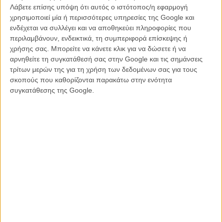
την αβεβαιότητα για το ταλέντο του, τις αμφιβολίες για το κατά πόσο
Λάβετε επίσης υπόψη ότι αυτός ο ιστότοπος/η εφαρμογή
το νέο του βιβλίο που έχει τον όχι ακριβώς εμπνευσμένο τίτλο
χρησιμοποιεί μία ή περισσότερες υπηρεσίες της Google και
«Κλαμπ Σάντουϊτς», βρίσκει τον στόχο του, ή οποιονδήποτε λόγο
ενδέχεται να συλλέγει και να αποθηκεύει πληροφορίες που
ύπαρξης. Κι αυτή ακριβώς η ανασφάλεια θα τον κάνει κυνικό,
περιλαμβάνουν, ενδεικτικά, τη συμπεριφορά επίσκεψης ή
εκνευριστικό, επιθετικό, με μια λέξη αφόρητο.
χρήσης σας. Μπορείτε να κάνετε κλικ για να δώσετε ή να
αρνηθείτε τη συγκατάθεσή σας στην Google και τις σημάνσεις
Και κάπως έτσι στήνεται το σκηνικό και οι ήρωες μιας κομεντί
τρίτων μερών της για τη χρήση των δεδομένων σας για τους
χαρακτήρων, συναισθημάτων και ιδεών που κινείται κυρίως στην
σκοπούς που καθορίζονται παρακάτω στην ενότητα
περιοχή μιας άβολης αμηχανίας την οποία εκπέμπει με ένταση ο
συγκατάθεσης της Google.
Λέον. Ο «Κόκκινος Ουρανός» είναι σύμφωνα με τον δημιουργό του
το δεύτερο μέρος μια τριλογίας για την δημιουργία και τον έρωτα, η
οποία είναι πολύ λιγότερο μεταφορική και λυρική από την
«Νύμφη
του Νερού»
που την ξεκίνησε.
Στην πραγματικότητα στο πρώτο του μέρος, το φιλμ μοιάζει εξίσου
αμήχανο με τον κεντρικό του ήρωα και παίρνει τον χρόνο του μέχρις
ότου να αρχίσει να κοιτάζει βαθύτερα την δυναμική των σχέσεών
τους και την ψυχολογία τους. Και θα είναι αυτό το δεύτερο μέρος
του και η εισαγωγή δύο καινούργιων χαρακτήρων που θα ενώσει τις
αφηγηματικές γραμμές σε κάτι μεγαλύτερο, εντονότερο, ειλικρινές
και συγκινητικό.