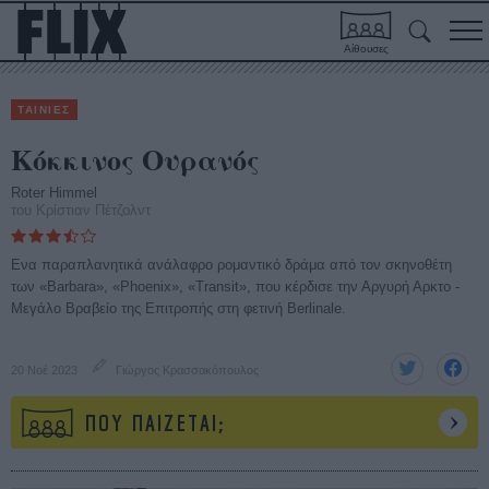
Αίθουσες
ΤΑΙΝΙΕΣ
Κόκκινος Ουρανός
Roter Himmel
του Κρίστιαν Πέτζολντ
Ενα παραπλανητικά ανάλαφρο ρομαντικό δράμα από τον σκηνοθέτη
των «Barbara», «Phoenix», «Transit», που κέρδισε την Αργυρή Αρκτο -
Μεγάλο Βραβείο της Επιτροπής στη φετινή Berlinale.
20 Νοέ 2023
Γιώργος Κρασσακόπουλος
ΠΟΥ ΠΑΙΖΕΤΑΙ;