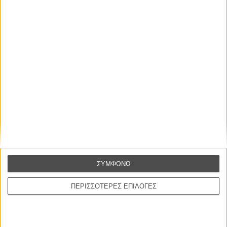
Οι Αρμονίες Βερκμάιστερ
Werckmeister Harmonies
Μπέλα Ταρ
Μια Θέση στον Ηλιο
A Place in the Sun
Τζορτζ Στίβενς
Οδύσσεια
The Odyssey
Κρίστοφερ Νόλαν
ΣΥΜΦΩΝΩ
Ψηλά Τακούνια
Tacones lejanos
Πέδρο Αλμοδόβαρ
ΠΕΡΙΣΣΟΤΕΡΕΣ ΕΠΙΛΟΓΕΣ
Ο Παραχαράκτης
L’ Affaire Bojarski (The Moneymaker)
Ζαν-Πολ Σαλομέ