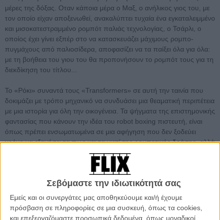
μέρες της δόξας. Οταν κάποια μέρα ο Μαξ, ο ανήλικος γιος του, με
τον οποίο είχαν αποξενωθεί, ανακαλύπτει τυχαία ένα εγκαταλειμμένο
και μισοκατεστραμμένο ρομπότ παλιάς τεχνολογίας, ο Τσάρλι, ο
οποίος έχει γίνει εξπέρ στο να κατασκευάζει μάχιμους ρομπο-
πυγμάχους από παλιοσίδερα, αποφασίζει να τα παίξει όλα για όλα:
με τη βοήθεια του γιου του θα προπονήσουν το ρομπότ τους για τη
διεκδίκηση του τίτλου...
To «Ρόκι» συναντά τους «Transformers» σε αυτή την ταινία που
δοκιμάζει με τρόπο μηχανικό να συνδυάσει μια θεαματική περιπέτεια
με μια ιστορία για όλη την οικογένεια. Τα ψήγματα της επιστημονικής
φαντασίας που κάνουν την ιδέα του robot boxing πιστευτή, είναι
όπως πρέπει ενσωματωμένα σε μια αφήγηση που δεν ξοδεύει
χρόνο να εξηγήσει τα πως και τα γιατί της ρομποτικής δράσης, αλλά
προτιμά να σε συστήσει κατ ευθείαν στον κεντρικό χαρακτήρα της
που μπορεί να είναι φτιαγμένος από σάρκα και... κλισέ, αλλά
τουλάχιστον έχει την τύχη η «σάρκα» να ανήκει στον Χιου Τζάκμαν.
Σεβόμαστε την ιδιωτικότητά σας
Ο ικανός ηθοποιός κατορθώνει να δώσει στον ήρωά του, έναν
Εμείς και οι συνεργάτες μας αποθηκεύουμε και/ή έχουμε
ξοφλημένο μποξέρ και μάλλον άτσαλο ιδιοκτήτη, ρομπότ δεύτερης
πρόσβαση σε πληροφορίες σε μια συσκευή, όπως τα cookies,
διαλογής, το χιούμορ, το νεύρο, την γοητεία που δεν έχει φροντίσει
και επεξεργαζόμαστε προσωπικά δεδομένα, όπως μοναδικοί