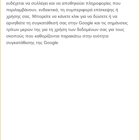
ενδέχεται να συλλέγει και να αποθηκεύει πληροφορίες που
περιλαμβάνουν, ενδεικτικά, τη συμπεριφορά επίσκεψης ή
Κι εκεί περίπου εξαντλείται η όποια συναισθηματική εμπλοκή μπορεί
χρήσης σας. Μπορείτε να κάνετε κλικ για να δώσετε ή να
να σου δημιουργήσει το φιλμ που παρά την υπογραφή του
αρνηθείτε τη συγκατάθεσή σας στην Google και τις σημάνσεις
Σπίλμπεργκ στην παραγωγή, δεν καταφέρνει να φτιάξει
τρίτων μερών της για τη χρήση των δεδομένων σας για τους
αξιομνημόνευτους χαρακτήρες και σχέσεις των οποίων η εξέλιξη να
σκοπούς που καθορίζονται παρακάτω στην ενότητα
σε ενδιαφέρει. Μπορεί το κενό του φιλμ να μην αγγίζει αυτό του
συγκατάθεσης της Google.
απόλυτου τίποτα των «Transformers», αλλά όταν σε μια ταινία με
ανθρώπους, την παράσταση κλέβουν τα άμυαλα, μηχανικά ρομπότ,
τότε μάλλον κάτι πάει πολύ καλά στο κομμάτι των ειδικών εφέ, μα
πολύ στραβά σε αυτό της ουσίας...