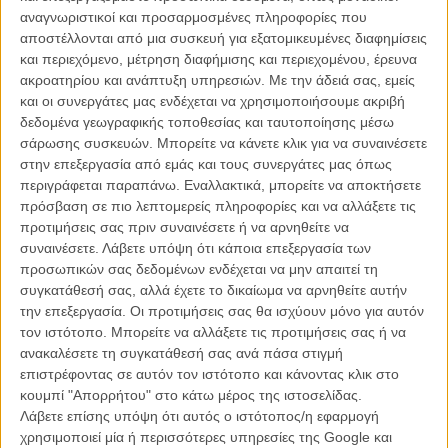
να του εμφυσήσει το σενάριο. Στην πραγματικότητα, αν τα ρομπότ
αναγνωριστικοί και προσαρμοσμένες πληροφορίες που
που μονομαχούν στο ρινγκ μοιάζουν με μηχανικά αυτόματα με
αποστέλλονται από μια συσκευή για εξατομικευμένες διαφημίσεις
ελάχιστο ενδιαφέρον, άλλο τόσο «μηχανικοί» είναι και οι θνητοί
και περιεχόμενο, μέτρηση διαφήμισης και περιεχομένου, έρευνα
πρωταγωνιστές, που μοιάζουν απόλυτα προβλέψιμοι από την αρχή
ακροατηρίου και ανάπτυξη υπηρεσιών.
Με την άδειά σας, εμείς
ως το τέλος της πορείας τους στην οθόνη.
και οι συνεργάτες μας ενδέχεται να χρησιμοποιήσουμε ακριβή
δεδομένα γεωγραφικής τοποθεσίας και ταυτοποίησης μέσω
Το φιλμ άλλωστε κάνει σαφές το ποιο είναι το κοινό του. Τα πάντα
σάρωσης συσκευών. Μπορείτε να κάνετε κλικ για να συναινέσετε
μοιάζουν απλοποιημένα στα όρια μιας αν όχι παιδικής, τότε σίγουρα
στην επεξεργασία από εμάς και τους συνεργάτες μας όπως
εφηβικής περιπέτειας με την σχέση του ήρωα με τον νεαρό γιο του
περιγράφεται παραπάνω. Εναλλακτικά, μπορείτε να αποκτήσετε
να προσπαθεί να αναπαραστήσει τον χτύπο μιας ανθρώπινης
πρόσβαση σε πιο λεπτομερείς πληροφορίες και να αλλάξετε τις
καρδιάς σε ένα μάλλον ψυχρό και μεταλλικό περίβλημα.
προτιμήσεις σας πριν συναινέσετε ή να αρνηθείτε να
συναινέσετε.
Λάβετε υπόψη ότι κάποια επεξεργασία των
Στην πραγματικότητα όμως, οι μόνες στιγμές που το φιλμ μοιάζει να
προσωπικών σας δεδομένων ενδέχεται να μην απαιτεί τη
βρίσκει τον ρυθμό του και να κεντρίζει το ενδιαφέρον είναι όταν οι
συγκατάθεσή σας, αλλά έχετε το δικαίωμα να αρνηθείτε αυτήν
μηχανές μπαίνουν στο ρινγκ, και ειδικά απ όταν ο μηχανικός Δαβίδ
την επεξεργασία. Οι προτιμήσεις σας θα ισχύουν μόνο για αυτόν
αρχίζει να νικά τον έναν μετά τον άλλο τους αντίπαλους Γολιάθ στο
τον ιστότοπο. Μπορείτε να αλλάξετε τις προτιμήσεις σας ή να
καναβάτσο .
ανακαλέσετε τη συγκατάθεσή σας ανά πάσα στιγμή
επιστρέφοντας σε αυτόν τον ιστότοπο και κάνοντας κλικ στο
Τα εφέ είναι εντυπωσιακά, τα ρομπότ αληθοφανή -έστω κι αν ο
κουμπί "Απορρήτου" στο κάτω μέρος της ιστοσελίδας.
ανθρωπομορφισμός του Atom, μερικές φορές μοιάζει υπερβολικά
Λάβετε επίσης υπόψη ότι αυτός ο ιστότοπος/η εφαρμογή
προφανής- και οι μάχες τους, λαμαρίνα με λαμαρίνα, έχουν ένταση
χρησιμοποιεί μία ή περισσότερες υπηρεσίες της Google και
και θέαμα.