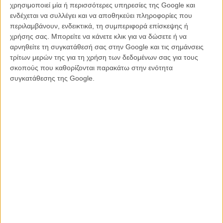
χρησιμοποιεί μία ή περισσότερες υπηρεσίες της Google και
@realDonaldTrump
. I am available to talk
ενδέχεται να συλλέγει και να αποθηκεύει πληροφορίες που
further if you want. Today is a tight day w a
περιλαμβάνουν, ενδεικτικά, τη συμπεριφορά επίσκεψης ή
lot of press for
#TheApprentice
but i might be
χρήσης σας. Μπορείτε να κάνετε κλικ για να δώσετε ή να
αρνηθείτε τη συγκατάθεσή σας στην Google και τις σημάνσεις
able to give you a call tomorrow.
τρίτων μερών της για τη χρήση των δεδομένων σας για τους
pic.twitter.com/TU1b3Qg2rL
σκοπούς που καθορίζονται παρακάτω στην ενότητα
συγκατάθεσης της Google.
— Ali Abbasi (@
aliabbasi
)
October 14, 2024
Ο Σταν υπενθύμισε επίσης ότι η παραγωγή της ταινίας είχε βρεθεί
στο στόχαστρο πολιτικών πιέσεων και απειλών λίγο πριν από το
φεστιβάλ, υπογραμμίζοντας πως «ήταν μια περίοδος αβεβαιότητας
μέχρι την τελευταία στιγμή».
Οι δηλώσεις του έγιναν την ώρα που η νέα του ταινία «Fjord»
αποσπούσε θερμή υποδοχή στις Κάννες με 10λεπτο standing
ovation.
Το οικογενειακό δράμα του Κρίστιαν Μουνγκίου, με
συμπρωταγωνίστρια τη Ρενάτε Ρέινσβε, θεωρείται ήδη από τα