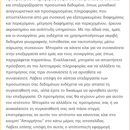
και επεξεργαζόμαστε προσωπικά δεδομένα, όπως μοναδικοί
Η ταινία, στην οποία συμπρωταγωνιστεί ο Τζέρεμι Στρονγκ στον
αναγνωριστικοί και προσαρμοσμένες πληροφορίες που
ρόλο του δικηγόρου Ρόι Κον, καταγράφει την πορεία του Τραμπ ως
αποστέλλονται από μια συσκευή για εξατομικευμένες διαφημίσεις
νεαρού επιχειρηματία ακινήτων στη Νέα Υόρκη και είχε προκαλέσει
και περιεχόμενο, μέτρηση διαφήμισης και περιεχομένου, έρευνα
έντονες αντιδράσεις ήδη πριν από την πρεμιέρα της στις Κάννες το
ακροατηρίου και ανάπτυξη υπηρεσιών.
Με την άδειά σας, εμείς
2024.
και οι συνεργάτες μας ενδέχεται να χρησιμοποιήσουμε ακριβή
δεδομένα γεωγραφικής τοποθεσίας και ταυτοποίησης μέσω
Ο ίδιος ο Τραμπ είχε επιχειρήσει να μπλοκάρει την κυκλοφορία της,
σάρωσης συσκευών. Μπορείτε να κάνετε κλικ για να συναινέσετε
χαρακτηρίζοντάς την μέσω του λογαριασμού του στο Truth Social
στην επεξεργασία από εμάς και τους συνεργάτες μας όπως
«φτηνό, συκοφαντικό και πολιτικά αποκρουστικό συνονθύλευμα»,
περιγράφεται παραπάνω. Εναλλακτικά, μπορείτε να αποκτήσετε
κατηγορώντας την ότι στοχεύει να πλήξει το κίνημα MAGA ενόψει
πρόσβαση σε πιο λεπτομερείς πληροφορίες και να αλλάξετε τις
των εκλογών του 2024.
προτιμήσεις σας πριν συναινέσετε ή να αρνηθείτε να
συναινέσετε.
Λάβετε υπόψη ότι κάποια επεξεργασία των
Ο σκηνοθέτης Αλί Αμπάσι είχε απαντήσει δημοσίως μέσω Χ,
προσωπικών σας δεδομένων ενδέχεται να μην απαιτεί τη
ευχαριστώντας τον Τραμπ για την αναφορά και δηλώνοντας
συγκατάθεσή σας, αλλά έχετε το δικαίωμα να αρνηθείτε αυτήν
διαθέσιμος για επικοινωνία, σημειώνοντας με ειρωνικό τόνο ότι το
την επεξεργασία. Οι προτιμήσεις σας θα ισχύουν μόνο για αυτόν
πρόγραμμα προβολών του ήταν ιδιαίτερα φορτωμένο.
τον ιστότοπο. Μπορείτε να αλλάξετε τις προτιμήσεις σας ή να
ανακαλέσετε τη συγκατάθεσή σας ανά πάσα στιγμή
επιστρέφοντας σε αυτόν τον ιστότοπο και κάνοντας κλικ στο
κουμπί "Απορρήτου" στο κάτω μέρος της ιστοσελίδας.
Thanks for getting back to us
Λάβετε επίσης υπόψη ότι αυτός ο ιστότοπος/η εφαρμογή