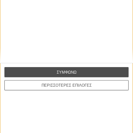
Ο πιο αναλυτικός οδηγός των καλοκαιρινών φεστιβάλ σε νησιά και ηπειρωτική
Ελλάδα είναι εδώ
Η επιτυχία είναι υπερτιμημένη. Δεν σε κάνει
καλύτερο, δεν σε πάει πουθενά η επιτυχία. Είναι
απλώς ένα ωραίο, ανεβαστικό, επιφανειακό
συναίσθημα.»
ΣΥΜΦΩΝΩ
ΠΕΡΙΣΣΟΤΕΡΕΣ ΕΠΙΛΟΓΕΣ
Βιμ Βέντερς
Συνέντευξη
ΝΕΕΣ ΤΑΙΝΙΕΣ
Ο Παραχαράκτης
L’ Affaire Bojarski (The Moneymaker)