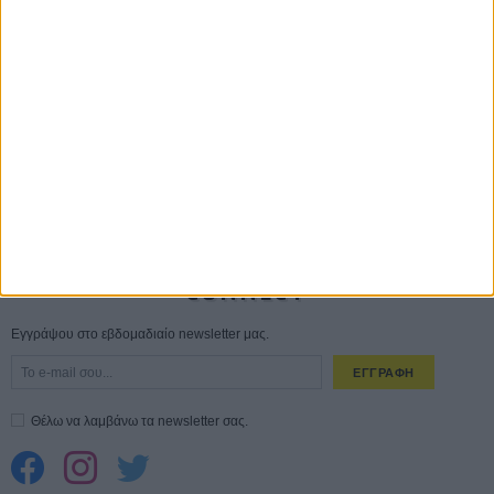
Save the Date! Δείτε πρώτοι το «Σεξ και Αίμα στο Καμπ Μίασμα»!
05
ΑΥΓ
Ο Τζάρεντ Λέτο αρνείται τις καταγγελίες: «Δεν έχω διαπράξει ποτέ
σεξουαλική επίθεση»
30 ΙΟΥΛ
10 καυτές ταινίες (+ 5 δροσερές επανεκδόσεις) για τον Αύγουστο
01
ΑΥΓ
Spider-Man: Καινούργια Μέρα
30 ΜΑΡ
CONNECT
Εγγράψου στο εβδομαδιαίο newsletter μας.
ΕΓΓΡΑΦΗ
Θέλω να λαμβάνω τα newsletter σας.