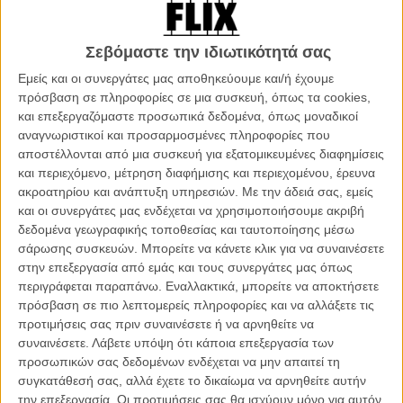
άλλαξαν, κτίρια που γκρεμίστηκαν, οικόπεδα που χτίστηκαν -
κόσμους που μεταμορφώθηκαν μέσα στα τελευταία εκατό χρόνια.
Hταν ένα πρότζεκτ που είχε ξεκινήσει ο πατέρας του, ο οποίος είχε
Σεβόμαστε την ιδιωτικότητά σας
πεθάνει νέος, δεν τον ήξερε πραγματικά.
Εμείς και οι συνεργάτες μας αποθηκεύουμε και/ή έχουμε
πρόσβαση σε πληροφορίες σε μια συσκευή, όπως τα cookies,
Αγοραφοβικός και συνεσταλμένος, ένα βράδυ δέχεται διστακτικά την
και επεξεργαζόμαστε προσωπικά δεδομένα, όπως μοναδικοί
πρόταση των κολλητών του να τους ακολουθήσει σ' ένα μεγάλο
αναγνωριστικοί και προσαρμοσμένες πληροφορίες που
πάρτυ. Εκεί όμως συναντά μία γυναίκα που κάπου, κάποτε είχε
αποστέλλονται από μια συσκευή για εξατομικευμένες διαφημίσεις
ξαναδεί και φωτογραφήσει. Την ακολουθεί στα πίσω δωμάτια του
και περιεχόμενο, μέτρηση διαφήμισης και περιεχομένου, έρευνα
κλαμπ σαν υπνωτισμένος (ίσως φταίει και το παραισθησιογόνο χάπι
ακροατηρίου και ανάπτυξη υπηρεσιών.
Με την άδειά σας, εμείς
που τον κέρασε ένας άγνωστος θαμώνας του πάρτυ), κάνουν
και οι συνεργάτες μας ενδέχεται να χρησιμοποιήσουμε ακριβή
ημιάγριο, θορυβώδες σεξ κι ο Νταβίντ, με έντονη πλέον την
δεδομένα γεωγραφικής τοποθεσίας και ταυτοποίησης μέσω
επίδραση της ψυχοτρόπου ουσίας, παραπατά το δρόμο της
σάρωσης συσκευών. Μπορείτε να κάνετε κλικ για να συναινέσετε
επιστροφής προς το σπίτι. Μόνο που δεν έχει συνειδητοποιήσει
στην επεξεργασία από εμάς και τους συνεργάτες μας όπως
κάτι και το σοκ του είναι μεγάλο όταν ξυπνά και κοιτάζεται στον
περιγράφεται παραπάνω. Εναλλακτικά, μπορείτε να αποκτήσετε
καθρέφτη: άγνωστο πώς, αλλά μέσα από τη σεξουαλική κορύφωση,
πρόσβαση σε πιο λεπτομερείς πληροφορίες και να αλλάξετε τις
έχουν ανταλλάξει σώματα με την μυστηριώδη γυναίκα. Που θα τη
προτιμήσεις σας πριν συναινέσετε ή να αρνηθείτε να
βρει για να ξαναβρεί τον εαυτό του;
συναινέσετε.
Λάβετε υπόψη ότι κάποια επεξεργασία των
Μία αγωνιώδης αναζήτηση ξεκινά, που οδηγεί σε μία ακόμα πιο
προσωπικών σας δεδομένων ενδέχεται να μην απαιτεί τη
σοκαριστική ανακάλυψη: όταν βρίσκει τον «Νταβίντ», δεν είναι
συγκατάθεσή σας, αλλά έχετε το δικαίωμα να αρνηθείτε αυτήν
πλέον η μυστηριώδης γυναίκα. Αλλά ένα έφηβο κορίτσι που είχε
την επεξεργασία. Οι προτιμήσεις σας θα ισχύουν μόνο για αυτόν