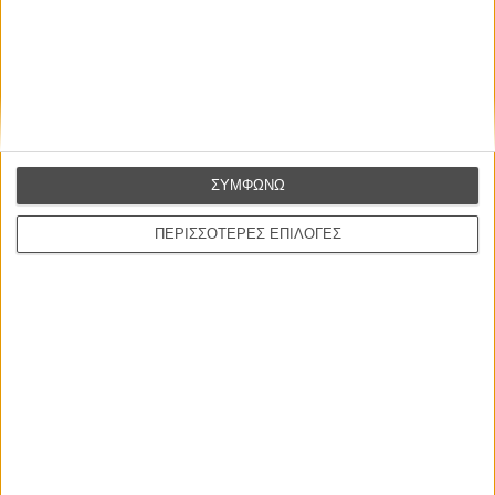
ΣΥΜΦΩΝΩ
ΠΕΡΙΣΣΟΤΕΡΕΣ ΕΠΙΛΟΓΕΣ
ΝΕΑ
Μίλα μου για καλοκαιρινά φεστιβάλ κινηματογράφου
στην Ελλάδα
Ο πιο αναλυτικός οδηγός των καλοκαιρινών φεστιβάλ σε νησιά και ηπειρωτική
Ελλάδα είναι εδώ