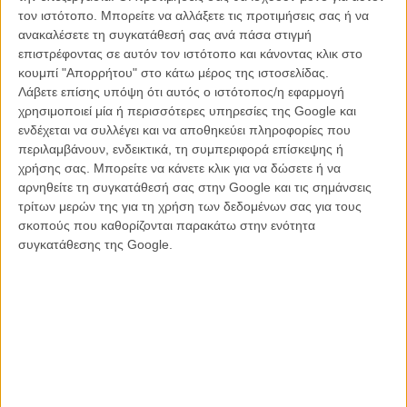
κάνει σεξ «μαζί του» («της) και είχε ίδια εμπειρία: ξύπνησε ως ο
τον ιστότοπο. Μπορείτε να αλλάξετε τις προτιμήσεις σας ή να
40χρονος άντρας και τώρα η οικογένειά της (στην οποία δεν μπορεί
ανακαλέσετε τη συγκατάθεσή σας ανά πάσα στιγμή
να επιστρέψει με αυτό το παρουσιαστικό) την αναζητά. Οπότε ίσως
επιστρέφοντας σε αυτόν τον ιστότοπο και κάνοντας κλικ στο
η αλυσίδα μεταμορφώσεων είναι ασταμάτητη, έχει βαθύ παρελθόν
κουμπί "Απορρήτου" στο κάτω μέρος της ιστοσελίδας.
και μέλλον, οπότε το να πιστέψει κανείς ότι μπορεί να
Λάβετε επίσης υπόψη ότι αυτός ο ιστότοπος/η εφαρμογή
ξαναγλιστρήσει στο παλιό του δέρμα είναι ανώφελο.
χρησιμοποιεί μία ή περισσότερες υπηρεσίες της Google και
ενδέχεται να συλλέγει και να αποθηκεύει πληροφορίες που
Το 79ο Φεστιβάλ Καννών διεξάγεται φέτος από τις 12 μέχρι και
περιλαμβάνουν, ενδεικτικά, τη συμπεριφορά επίσκεψης ή
τις 23 Μαΐου. Το Flix θα βρίσκεται στις Κάννες για να σας
χρήσης σας. Μπορείτε να κάνετε κλικ για να δώσετε ή να
μεταφέρει όλα όσα συμβαίνουν μέσα και έξω από τις
αρνηθείτε τη συγκατάθεσή σας στην Google και τις σημάνσεις
αίθουσες. Μαθαίνετε όλα τα νέα στο ειδικό τμήμα του Flix που
τρίτων μερών της για τη χρήση των δεδομένων σας για τους
ανανεώνεται συνεχώς.
σκοπούς που καθορίζονται παρακάτω στην ενότητα
συγκατάθεσης της Google.