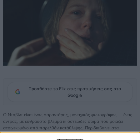
Προσθέστε το Flix στις προτιμήσεις σας στο
Google
Ο Νταβίντ είναι ένας σαραντάρης, μοναχικός φωτογράφος — ένας
άντρας, με εύθραυστο βλέμμα κι οστεώδες σώμα που μοιάζει
στοιχειωμένο από παρελθόν κατάθλιψης. Περιδιαβαίνει στα
προάστια του Παρισιού και καταγράφει με το φακό του γειτονιές που