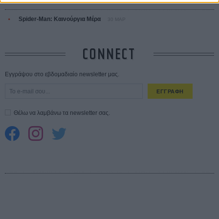
ΑΥΓ
Spider-Man: Καινούργια Μέρα
30 ΜΑΡ
CONNECT
Εγγράψου στο εβδομαδιαίο newsletter μας.
ΕΓΓΡΑΦΗ
Θέλω να λαμβάνω τα newsletter σας.