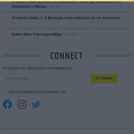
Ο Τζάρεντ Λέτο αρνείται τις καταγγελίες: «Δεν έχω διαπράξει ποτέ
σεξουαλική επίθεση»
30 ΙΟΥΛ
10 καυτές ταινίες (+ 5 δροσερές επανεκδόσεις) για τον Αύγουστο
01
ΑΥΓ
Spider-Man: Καινούργια Μέρα
30 ΜΑΡ
CONNECT
Εγγράψου στο εβδομαδιαίο newsletter μας.
ΕΓΓΡΑΦΗ
Θέλω να λαμβάνω τα newsletter σας.