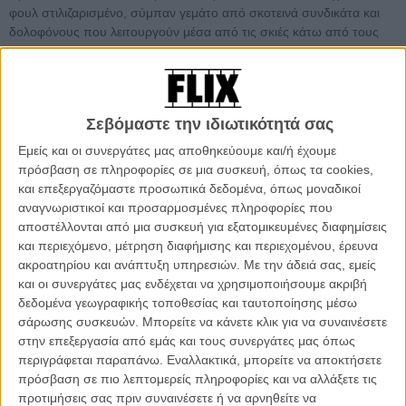
φουλ στιλιζαρισμένο, σύμπαν γεμάτο από σκοτεινά συνδικάτα και
δολοφόνους που λειτουργούν μέσα από τις σκιές κάτω από τους
κανόνες μιας Υψηλής Τράπεζας, επεκτείνεται σχεδόν με γεωμετρική
πρόοδο. Η σκακιέρα συνεχώς μεγαλώνει, καθώς προστίθενται
περισσότερα πιόνια σε αυτή, με την σειρά να γίνεται ολοένα και πιο
συναρπαστική, πιο fun αλλά, κυρίως, και πιο βίαιη.
Σεβόμαστε την ιδιωτικότητά σας
Για ένα franchise που νιώθεις πως δεν έχει τίποτε άλλο να πει εδώ
Εμείς και οι συνεργάτες μας αποθηκεύουμε και/ή έχουμε
και καιρό, με το Τέταρτο Κεφάλαιο της σειράς, ο σκηνοθέτης Τσαντ
πρόσβαση σε πληροφορίες σε μια συσκευή, όπως τα cookies,
Σταχέλσκι τα παίζει όλα για όλα, και χωρίς ενοχές, κερδίζει το
και επεξεργαζόμαστε προσωπικά δεδομένα, όπως μοναδικοί
στοίχημα (με το σπαθί του) που ο ίδιος έχει θέσει εδώ και χρόνια με
αναγνωριστικοί και προσαρμοσμένες πληροφορίες που
τους φανς της σειράς, από την πρώτη κιόλας ταινία, για να μας
αποστέλλονται από μια συσκευή για εξατομικευμένες διαφημίσεις
δώσει ίσως την καλύτερη, πιο βίαιη και πιο επική συνέχεια, αλλά
και περιεχόμενο, μέτρηση διαφήμισης και περιεχομένου, έρευνα
πάνω από όλα ένα εξαιρετικό κλείσιμο στο saga του Τζον Γουικ.
ακροατηρίου και ανάπτυξη υπηρεσιών.
Με την άδειά σας, εμείς
και οι συνεργάτες μας ενδέχεται να χρησιμοποιήσουμε ακριβή
Εδώ ο Τζον Γουικ βρίσκει τον τρόπο να νικήσει επιτέλους την
δεδομένα γεωγραφικής τοποθεσίας και ταυτοποίησης μέσω
Υψηλή Τράπεζα. Πριν όμως κερδίσει την ελευθερία του, ο Γουικ
σάρωσης συσκευών. Μπορείτε να κάνετε κλικ για να συναινέσετε
πρέπει να αντιμετωπίσει έναν εχθρό με πανίσχυρες συμμαχίες σε
στην επεξεργασία από εμάς και τους συνεργάτες μας όπως
όλη την υφήλιο και δυνάμεις που θα μετατρέψουν παλιούς φίλους
περιγράφεται παραπάνω. Εναλλακτικά, μπορείτε να αποκτήσετε
σε εχθρούς.
πρόσβαση σε πιο λεπτομερείς πληροφορίες και να αλλάξετε τις
προτιμήσεις σας πριν συναινέσετε ή να αρνηθείτε να