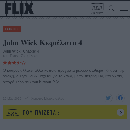
Αίθουσες
ΤΑΙΝΙΕΣ
John Wick Κεφάλαιο 4
John Wick: Chapter 4
του Τσαντ Σταχέλσκι
Ο κόσμος αλλάζει αλλά κάποια πράγματα μένουν σταθερά. Κι αυτή την
άνοιξη, ο Τζον Γουικ μάχεται για το καλό, με το υπέρκομψο, υπερβίαιο,
απαράμιλλο στιλ του Κιάνου Ριβς.
20 Μάρ 2023
Χρήστος Μπακατσέλος
ΠΟΥ ΠΑΙΖΕΤΑΙ;