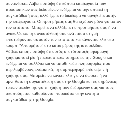
Το «John Wick Κεφάλαιο 4» νιώθεις πως είναι και οι τρεις
συναινέσετε.
Λάβετε υπόψη ότι κάποια επεξεργασία των
προηγούμενες ταινίες μαζί σε μια. Και αυτό όχι μόνο λόγω της
προσωπικών σας δεδομένων ενδέχεται να μην απαιτεί τη
τεράστιας διάρκειάς του (2 ώρες και 49 λεπτά) αλλά κυρίως λόγω
συγκατάθεσή σας, αλλά έχετε το δικαίωμα να αρνηθείτε αυτήν
του ότι η δράση είναι ανελέητη από την αρχή μέχρι το φινάλε, χωρίς
την επεξεργασία. Οι προτιμήσεις σας θα ισχύουν μόνο για αυτόν
να σταματά για να πάρει ανάσα. Στα προηγούμενα κεφάλαια
τον ιστότοπο. Μπορείτε να αλλάξετε τις προτιμήσεις σας ή να
υπήρχαν 1-2 σκηνές δράσης που ήταν τουλάχιστον εντυπωσιακές,
ανακαλέσετε τη συγκατάθεσή σας ανά πάσα στιγμή
αλλά εδώ, και πραγματικά προς τιμήν του Σταχέλσκι, κάθε σκηνή,
επιστρέφοντας σε αυτόν τον ιστότοπο και κάνοντας κλικ στο
κάθε μάχη, κάθε αναμέτρηση σώμα με σώμα, είναι ένα masterclass
κουμπί "Απορρήτου" στο κάτω μέρος της ιστοσελίδας.
στο πώς θα πρέπει να γυρίζεται η δράση σήμερα.
Λάβετε επίσης υπόψη ότι αυτός ο ιστότοπος/η εφαρμογή
χρησιμοποιεί μία ή περισσότερες υπηρεσίες της Google και
Υπνωτικές και εν μέρη προκλητικές, γεμάτες όμως με ενέργεια και
ενδέχεται να συλλέγει και να αποθηκεύει πληροφορίες που
αδρεναλίνη, ο Σταχέλσκι γυρίζει τις σκηνές αυτές με μια πραγματική
περιλαμβάνουν, ενδεικτικά, τη συμπεριφορά επίσκεψης ή
μαεστρία, τιμώντας το κινηματογραφικό είδος αυτό, το οποίο
χρήσης σας. Μπορείτε να κάνετε κλικ για να δώσετε ή να
υπηρέτησε για χρόνια πριν ως κασκαντέρ, αλλά αφήνοντας και τη
αρνηθείτε τη συγκατάθεσή σας στην Google και τις σημάνσεις
δική του προσωπική υπογραφή. Από το Continental στην Οσάκα,
τρίτων μερών της για τη χρήση των δεδομένων σας για τους
το κλαμπ στο Βερολίνο, μέχρι και την δράση που εξελίσσεται στους
σκοπούς που καθορίζονται παρακάτω στην ενότητα
δρόμους του Παρισιού, από την Αψίδα του Θριάμβου, το
συγκατάθεσης της Google.
αριστουργηματικό μονοπλάνο με την κάμερα να κοιτά από ψηλά
(σαφής επιρροή από το video game «Hotline Miami» του 2012, το
οποίο θυμίζει αρκετά το σύμπαν της ταινίας) στο εγκαταλελειμμένο
ξενοδοχείο και τη μάχη στα 222 σκαλιά που οδηγούν στη Σακρ Κερ
στη Μονμάρτη, η κάμερα του Σταχέλσκι γεμάτη αυτοπεποίθηση