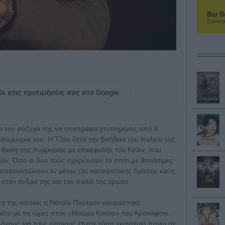
Βιμ Β
Συνέντ
ix στις προτιμήσεις σας στο Google
ει τον σύζυγό της να επιστρέφει χτυπημένος από 8
συμμορία του. Η Τζέιν ζητά την βοήθεια του παλιού της
ίθεση της συμμορίας με επικεφαλής τον Κόλιν, που
ζέιν. Όσο οι δυο τους οχυρώνουν το σπίτι με θανάσιμες
αναφουντώνουν εν μέσω της καταιγιστικής δράσης και η
 στον άνδρα της και τον παλιό της έρωτα.
ση της οποίας η Νάταλι Πόρτμαν κουράστηκε
λέτο με τις ώρες στον «Μαύρο Κύκνο» του Αρονόφσκι,
 λόγους για τους οποίους έπεσε τόση γκαντεμιά πάνω σε