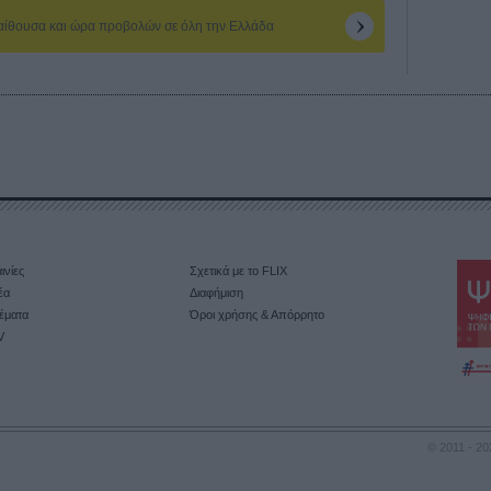
 αίθουσα και ώρα προβολών σε όλη την Ελλάδα
ινίες
Σχετικά με το FLIX
έα
Διαφήμιση
έματα
Όροι χρήσης & Απόρρητο
V
© 2011 - 20