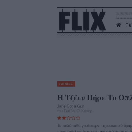
summer
ΤΑ
ΤΑΙΝΙΕΣ
Η Τζέιν Πήρε Το Οπ
Jane Got a Gun
του Γκάβιν Ο' Κόνορ
Το πολύπαθο γουέστερν - προσωπικό όραμ
προσπαθεί να διασχίσει την απόσταση ανάμ