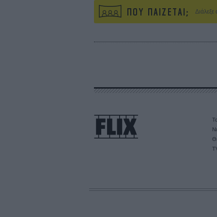
ΠΟΥ ΠΑΙΖΕΤΑΙ;
Διάλεξε
Τα
Ν
Θ
T