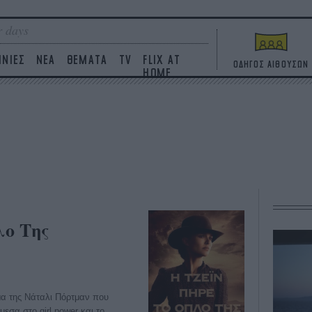
 days
ΙΝΙΕΣ
ΝΕΑ
ΘΕΜΑΤΑ
TV
FLIX AT
ΟΔΗΓΟΣ ΑΙΘΟΥΣΩΝ
HOME
λο Της
α της Νάταλι Πόρτμαν που
εσα στο girl power και το