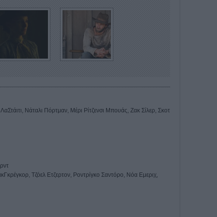
 ΛαΣτάιτι, Νάταλι Πόρτμαν, Μέρι Ρίτζενσι Μπουάς, Ζακ Σίλερ, Σκοτ
αρντ
κΓκρέγκορ, Τζόελ Ετζερτον, Ροντρίγκο Σαντόρο, Νόα Εμεριχ,