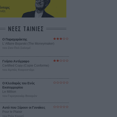
έντερς
ευξη
ΝΕΕΣ ΤΑΙΝΙΕΣ
Ο Παραχαράκτης
L’ Affaire Bojarski (The Moneymaker)
του Ζαν-Πολ Σαλομέ
Γνήσιο Αντίγραφο
Certified Copy (Copie Conforme)
του Αμπάς Κιαροστάμι
Ο Κλειδαράς του Ενός
Εκατομμυρίου
Le Million
του Γκρεγκουάρ Βινιερόν
Αυτό που Ξέρουν οι Γυναίκες
Pour le Plaisir
του Ρεέμ Κερισί