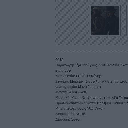
2015
Παραγωγή:
Τέρι Ντούγκας, Αλίν Κεσισιάν, Σκοτ
Στάιντορφ
Σκηνοθεσία:
Γκάβιν Ο' Κόνορ
Σενάριο:
Μπράιαν Ντούφιλντ, Αντονι Ταμπάκις
Φωτογραφία:
Μάντι Γουόκερ
Μοντάζ:
Αλαν Κόντι
Μουσική:
Μαρτσέλι Ντε Φραντσίσκι, Λίζα Γκέρ
Πρωταγωνιστούν:
Νάταλι Πόρτμαν, Γιούαν Μα
Μπόιντ Ζόλμπρουκ, Αλεξ Μανέτ
Διάρκεια:
98 λεπτά
Διανομή:
Odeon