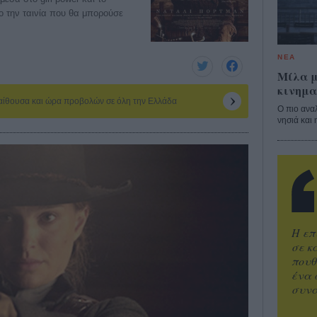
ο την ταινία που θα μπορούσε
ΝΕΑ
Μίλα μ
κινημα
 αίθουσα και ώρα προβολών σε όλη την Ελλάδα
Ο πιο ανα
νησιά και 
Η επ
σε κ
πουθ
ένα 
συνα