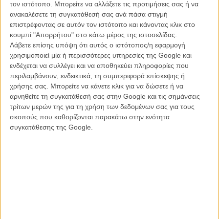
για την πιο πληθωρική, εκθαμβωτική ταινία της χρονιάς.
τον ιστότοπο. Μπορείτε να αλλάξετε τις προτιμήσεις σας ή να
ανακαλέσετε τη συγκατάθεσή σας ανά πάσα στιγμή
Και την πιο μπερδεμένη κι επιφανειακή. Ο Σαζέλ αντλεί ιστορίες από
επιστρέφοντας σε αυτόν τον ιστότοπο και κάνοντας κλικ στο
τους θρύλους του Χόλιγουντ, σίγουρα κι από το διάσημο βιβλίο του
κουμπί "Απορρήτου" στο κάτω μέρος της ιστοσελίδας.
Κένεθ Ανγκερ, «Hollywood Babylon», και στήνει ένα σύμπαν
Λάβετε επίσης υπόψη ότι αυτός ο ιστότοπος/η εφαρμογή
εξαλλότητας, παρακμής και σήψης, απολαυστικό τουλάχιστον στις
χρησιμοποιεί μία ή περισσότερες υπηρεσίες της Google και
εκπληκτικά χορογραφημένες σκηνές πλήθους, υπογραμμισμένες
ενδέχεται να συλλέγει και να αποθηκεύει πληροφορίες που
από μουσική, ή στις διασκεδαστικές, ακόμα και συγκινητικές,
περιλαμβάνουν, ενδεικτικά, τη συμπεριφορά επίσκεψης ή
σινεφιλικές αναφορές του. Ο Μπραντ Πιτ, ενσαρκώνοντας έναν Τζον
χρήσης σας. Μπορείτε να κάνετε κλικ για να δώσετε ή να
Γκίλμπερτ ή έναν Κλαρκ Γκέιμπλ, είναι αβίαστα γοητευτικός, σέξι και
αρνηθείτε τη συγκατάθεσή σας στην Google και τις σημάνσεις
αυτοσαρκαστικός, η Μάργκο Ρόμπι θαμπώνει με την ομορφιά της, ο
τρίτων μερών της για τη χρήση των δεδομένων σας για τους
Μεξικανός Ντιέγκο Κάλβα είναι έτοιμος για την αμερικανική καριέρα
σκοπούς που καθορίζονται παρακάτω στην ενότητα
του ως ζεν πρεμιέ. Ομως όλοι είναι μονοδιάστατοι ως ήρωες και
συγκατάθεσης της Google.
καρικατούρες στις ερμηνείες τους.
Αν ο Μπαζ Λούρμαν κρατά τα σκήπτρα της εικαστικά μεγαλειώδους
παραγωγής στο σύγχρονο σινεμά, με πολύβοα μονοπλάνα, την
κάμερα ν' ανεβαίνει δίπλα στο... μάτι του Θεού για να παρατηρήσει
τους μικρούς, μεγαλομανείς ανθρώπους, με γκλίτερ και μουσικές και
χορούς και διαμάντια και πάθος και απόγνωση, κερδίζει το στοίχημα
επειδή σ' αυτά όλα δεν προσπαθεί να προσθέσει
και
ένα βαθύ
νόημα
και
μια κριτική για την τέχνη και για τ' ανθρώπινα. Ο Σαζέλ,