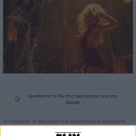
Προσθέστε το Flix στις προτιμήσεις σας στο
Google
Στο Χόλιγουντ, το φαρ γουεστ μιας εκκολαπτόμενης βιομηχανίας
του κινηματογράφου, στα τέλη της δεκαετίας του '20, στο κέντρο
της ερημιάς, ένας όμορφος νέος, ο Μεξικανός Μάνι, περιμένει ένα