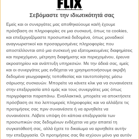
φορτηγό: πρέπει να μεταφέρει έναν ελέφαντα, φερμένο από την
αφρικανική ζούγκλα, όχι σε κάποιο στούντιο για μια περιπετειώδη
Σεβόμαστε την ιδιωτικότητά σας
ταινία, αλλά σε μια έπαυλη μεγιστάνα παραγωγού, για ένα πάρτι
πολλάκις πιο περιπετειώδες από ταινία. Ζωντανή τζαζ από μια
Εμείς και οι συνεργάτες μας αποθηκεύουμε και/ή έχουμε
ξεσηκωτική μπάντα μαύρων μουσικών, σαμπάνια ρέουσα,
πρόσβαση σε πληροφορίες σε μια συσκευή, όπως τα cookies,
ναρκωτικά άφθονα, χορός παγανιστικής τελετής, βίτσια,
και επεξεργαζόμαστε προσωπικά δεδομένα, όπως μοναδικοί
κακοποιήσεις, εκβιασμοί και βιασμοί.
αναγνωριστικοί και προσαρμοσμένες πληροφορίες που
αποστέλλονται από μια συσκευή για εξατομικευμένες διαφημίσεις
Σ' αυτό το σύμπαν, ο Ντέιμιεν Σαζέλ, του
«Whiplash»
, του
«First
και περιεχόμενο, μέτρηση διαφήμισης και περιεχομένου, έρευνα
Man»
, του
«La La Land»
, θα προσγειώσει τούς ήρωές του, για ν'
ακροατηρίου και ανάπτυξη υπηρεσιών.
Με την άδειά σας, εμείς
αφηγηθεί μια ιστορία ταυτόσημη με το σινεμά, για το σινεμά. Εκεί θα
και οι συνεργάτες μας ενδέχεται να χρησιμοποιήσουμε ακριβή
φτάσει ο σούπερ σταρ Τζακ Κόνραντ, για πρώτη φορά αντιμέτωπος
δεδομένα γεωγραφικής τοποθεσίας και ταυτοποίησης μέσω
με την παρακμή του, ο πολυμήχανος Μάνι, τυχοδιώκτης που
σάρωσης συσκευών. Μπορείτε να κάνετε κλικ για να συναινέσετε
ονειρεύεται δουλέψει σε στούντιο και γι' αυτό το λόγο θ' αποκηρύξει
στην επεξεργασία από εμάς και τους συνεργάτες μας όπως
τη μεξικανική ταυτότητά του και θα υποδυθεί τον Ισπανό και η Νέλι
περιγράφεται παραπάνω. Εναλλακτικά, μπορείτε να αποκτήσετε
ΛαΡόι με το ολοσδιόλου κατασκευασμένο προφίλ, η ατρόμητη
πρόσβαση σε πιο λεπτομερείς πληροφορίες και να αλλάξετε τις
στάρλετ που ρίχνεται σε όλα, στους ρόλους της, στον τζόγο, στο
προτιμήσεις σας πριν συναινέσετε ή να αρνηθείτε να
όπιο, στη διασημότητα, με αυτοκαταστροφικό πάθος. Στη μετάβαση
συναινέσετε.
Λάβετε υπόψη ότι κάποια επεξεργασία των
από το βωβό σινεμά στο ομιλούν, από την αφάνεια στο
προσωπικών σας δεδομένων ενδέχεται να μην απαιτεί τη
πυροτέχνημα, από την ανέχεια στα σουρελιστικά πλούτη κι από τη
συγκατάθεσή σας, αλλά έχετε το δικαίωμα να αρνηθείτε αυτήν
μοναξιά στη βαθύτερη μοναξιά, οι τρεις ήρωες θα γίνουν το όχημα
την επεξεργασία. Οι προτιμήσεις σας θα ισχύουν μόνο για αυτόν