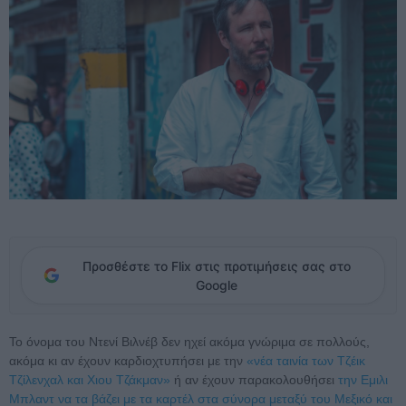
Προσθέστε το Flix στις προτιμήσεις σας στο
Google
Το όνομα του Ντενί Βιλνέβ δεν ηχεί ακόμα γνώριμα σε πολλούς,
ακόμα κι αν έχουν καρδιοχτυπήσει με την
«νέα ταινία των Τζέικ
Τζίλενχαλ και Χιου Τζάκμαν»
ή αν έχουν παρακολουθήσει
την Eμιλι
Μπλαντ να τα βάζει με τα καρτέλ στα σύνορα μεταξύ του Μεξικό και