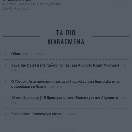
L’ Affaire Bojarski (The Moneymaker)
Ζαν-Πολ Σαλομέ
ΤΑ ΠΙΟ
ΔΙΑΒΑΣΜΕΝΑ
Οδύσσεια
01 ΙΟΥΛ
Save the Date! Δείτε πρώτοι το «Σεξ και Αίμα στο Καμπ Μίασμα»!
05
ΑΥΓ
Ο Τζάρεντ Λέτο αρνείται τις καταγγελίες: «Δεν έχω διαπράξει ποτέ
σεξουαλική επίθεση»
30 ΙΟΥΛ
10 καυτές ταινίες (+ 5 δροσερές επανεκδόσεις) για τον Αύγουστο
01
ΑΥΓ
Spider-Man: Καινούργια Μέρα
30 ΜΑΡ