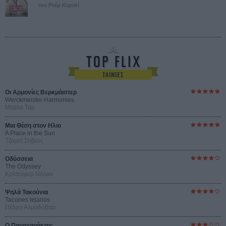
του Ρεέμ Κερισί
Οι Αρμονίες Βερκμάιστερ
Werckmeister Harmonies
Μπέλα Ταρ
Μια Θέση στον Ηλιο
A Place in the Sun
Τζορτζ Στίβενς
Οδύσσεια
The Odyssey
Κρίστοφερ Νόλαν
Ψηλά Τακούνια
Tacones lejanos
Πέδρο Αλμοδόβαρ
Ο Παραχαράκτης