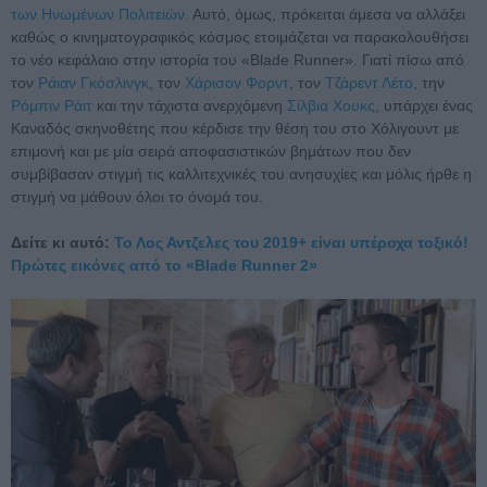
των Ηνωμένων Πολιτειών.
Αυτό, όμως, πρόκειται άμεσα να αλλάξει
καθώς ο κινηματογραφικός κόσμος ετοιμάζεται να παρακολουθήσει
το νέο κεφάλαιο στην ιστορία του «Blade Runner». Γιατί πίσω από
τον
Ράιαν Γκόσλινγκ
, τον
Χάρισον Φορντ
, τον
Τζάρεντ Λέτο,
την
Ρόμπιν Ράιτ
και την τάχιστα ανερχόμενη
Σίλβια Χουκς
, υπάρχει ένας
Καναδός σκηνοθέτης που κέρδισε την θέση του στο Χόλιγουντ με
επιμονή και με μία σειρά αποφασιστικών βημάτων που δεν
συμβίβασαν στιγμή τις καλλιτεχνικές του ανησυχίες και μόλις ήρθε η
στιγμή να μάθουν όλοι το όνομά του.
Δείτε κι αυτό:
Το Λος Αντζελες του 2019+ είναι υπέροχα τοξικό!
Πρώτες εικόνες από το «Blade Runner 2»