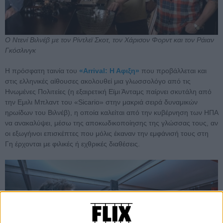
O Nτενί Βιλνέβ με τον Ρίντλεϊ Σκοτ, τον Χάρισον Φορντ και τον Ράιαν
Γκόσλινγκ
Η πρόσφατη ταινία του
«Arrival: Η Αφιξη»
που προβάλλεται και
στις ελληνικές αίθουσες ακολουθεί μια γλωσσολόγο από τις
Ηνωμένες Πολιτείες (η εξαιρετική Εϊμι Άνταμς παίρνει σκυτάλη από
την Εμιλι Μπλαντ του «Sicario» στην μακριά σειρά δυναμικών
ηρωίδων του Βιλνέβ), η οποία καλείται από την κυβέρνηση των ΗΠΑ
να ανακαλύψει, μέσω της αποκωδικοποίησης της γλώσσας τους, αν
οι εξωγήινοι επισκέπτες που μόλις έκαναν την εμφάνισή τους στη
Γη έρχονται με φιλικές ή εχθρικές διαθέσεις.