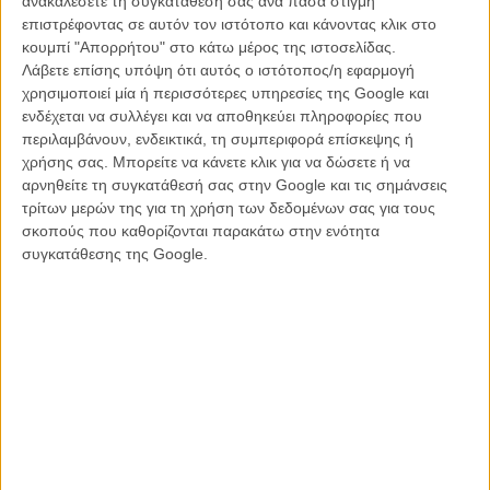
ανακαλέσετε τη συγκατάθεσή σας ανά πάσα στιγμή
πάθος και εύνοια στο συναίσθημα και, φυσικά, αγάπη και τιμή για το
επιστρέφοντας σε αυτόν τον ιστότοπο και κάνοντας κλικ στο
παράδοξο και την low budget αισθητική του καναδικού τρόμου.
κουμπί "Απορρήτου" στο κάτω μέρος της ιστοσελίδας.
Αυτή είναι ουσιαστικά η πεμπτουσία του σινεμά του Ντενί Βιλνέβ.
Λάβετε επίσης υπόψη ότι αυτός ο ιστότοπος/η εφαρμογή
χρησιμοποιεί μία ή περισσότερες υπηρεσίες της Google και
Διαβάστε ακόμη:
Βενετία 2016: Οι Εϊμι Ανταμς και Τζέρεμι
ενδέχεται να συλλέγει και να αποθηκεύει πληροφορίες που
Ρένερ πιστεύουν στους εξωγήινους;
περιλαμβάνουν, ενδεικτικά, τη συμπεριφορά επίσκεψης ή
χρήσης σας. Μπορείτε να κάνετε κλικ για να δώσετε ή να
αρνηθείτε τη συγκατάθεσή σας στην Google και τις σημάνσεις
τρίτων μερών της για τη χρήση των δεδομένων σας για τους
σκοπούς που καθορίζονται παρακάτω στην ενότητα
συγκατάθεσης της Google.