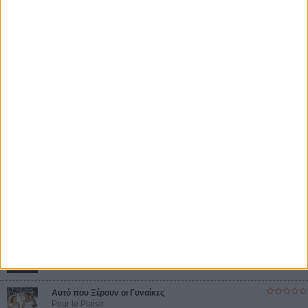
Βιμ Βέντερς
Συνέντευξη
ΝΕΕΣ ΤΑΙΝΙΕΣ
Ο Παραχαράκτης
L’ Affaire Bojarski (The Moneymaker)
του Ζαν-Πολ Σαλομέ
Γνήσιο Αντίγραφο
Certified Copy (Copie Conforme)
του Αμπάς Κιαροστάμι
Ο Κλειδαράς του Ενός Εκατομμυρίου
Le Million
του Γκρεγκουάρ Βινιερόν
Αυτό που Ξέρουν οι Γυναίκες
Pour le Plaisir