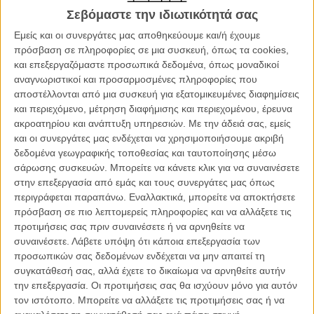
Σεβόμαστε την ιδιωτικότητά σας
Εμείς και οι συνεργάτες μας αποθηκεύουμε και/ή έχουμε
πρόσβαση σε πληροφορίες σε μια συσκευή, όπως τα cookies,
και επεξεργαζόμαστε προσωπικά δεδομένα, όπως μοναδικοί
αναγνωριστικοί και προσαρμοσμένες πληροφορίες που
αποστέλλονται από μια συσκευή για εξατομικευμένες διαφημίσεις
και περιεχόμενο, μέτρηση διαφήμισης και περιεχομένου, έρευνα
Με την Εϊμι Ανταμς στα γυρίσματα του «Arrival»
ακροατηρίου και ανάπτυξη υπηρεσιών.
Με την άδειά σας, εμείς
και οι συνεργάτες μας ενδέχεται να χρησιμοποιήσουμε ακριβή
Φιλόδοξο, συγκινητικό, γεμάτο ένταση αλλά και μια τεράστια καρδιά
δεδομένα γεωγραφικής τοποθεσίας και ταυτοποίησης μέσω
στον καλά κρυμμένο πυρήνα της ιστορίας του, το «Arrival»
σάρωσης συσκευών. Μπορείτε να κάνετε κλικ για να συναινέσετε
ουσιαστικά λειτουργεί ως η εξέταση του Βιλνέβ στο είδος της
στην επεξεργασία από εμάς και τους συνεργάτες μας όπως
επιστημονικής φαντασίας, λίγο πριν το sequel του «Blade Runner»
περιγράφεται παραπάνω. Εναλλακτικά, μπορείτε να αποκτήσετε
και η απόλυτη προωθητική μηχανή του Χόλιγουντ ουσιαστικά
πρόσβαση σε πιο λεπτομερείς πληροφορίες και να αλλάξετε τις
θεμελιοποιήσει το όνομά του στην αμερικανική βιομηχανία του
προτιμήσεις σας πριν συναινέσετε ή να αρνηθείτε να
θεάματος. Και μάλλον βοηθά το γεγονός ότι η ταινία αποτελεί ό,τι
συναινέσετε.
Λάβετε υπόψη ότι κάποια επεξεργασία των
καλύτερο έχει παρουσιάσει ο δημιουργός μέχρι τώρα, έχοντας ήδη
προσωπικών σας δεδομένων ενδέχεται να μην απαιτεί τη
κερδίσει τη θέση της στη λίστα με τις καλύτερες ταινίες της χρονιάς
συγκατάθεσή σας, αλλά έχετε το δικαίωμα να αρνηθείτε αυτήν
και συνδυάζοντας με απόλυτη επιτυχία όλες τις σκηνοθετικές
την επεξεργασία. Οι προτιμήσεις σας θα ισχύουν μόνο για αυτόν
ευαισθησίες που έχει επιδείξει ο Βιλνέβ από την αρχή της καριέρας
τον ιστότοπο. Μπορείτε να αλλάξετε τις προτιμήσεις σας ή να
του. Αγάπη για το ανθρώπινο δράμα, αυστηρή σκηνοθεσία, έκδηλο