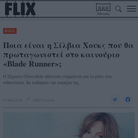
Αίθουσες
BUZZ
Ποια είναι η Σίλβια Χουκς που θα
πρωταγωνιστεί στο καινούριο
«Blade Runner»;
Η 33χρονη Ολλανδέζα ηθοποιός ετοιμάζεται για το ρόλο που,
πιθανότατα, θα καθορίσει την καριέρα της.
27 Απρ 2016
Λήδα Γαλανού