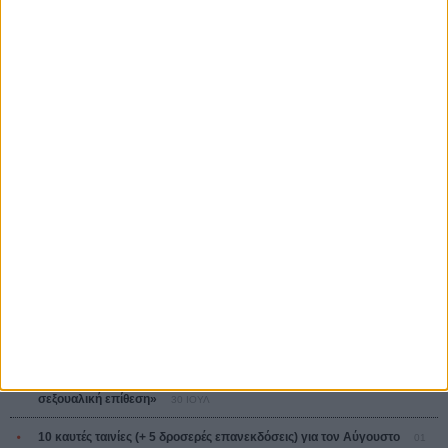
Κρίστοφερ Νόλαν
Ψηλά Τακούνια
Tacones lejanos
Πέδρο Αλμοδόβαρ
Ο Παραχαράκτης
L’ Affaire Bojarski (The Moneymaker)
Ζαν-Πολ Σαλομέ
ΤΑ ΠΙΟ
ΔΙΑΒΑΣΜΕΝΑ
Οδύσσεια
01 ΙΟΥΛ
Save the Date! Δείτε πρώτοι το «Σεξ και Αίμα στο Καμπ Μίασμα»!
ΧΘΕΣ
Ο Τζάρεντ Λέτο αρνείται τις καταγγελίες: «Δεν έχω διαπράξει ποτέ
σεξουαλική επίθεση»
30 ΙΟΥΛ
10 καυτές ταινίες (+ 5 δροσερές επανεκδόσεις) για τον Αύγουστο
01