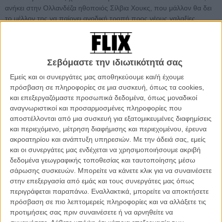
ανήκει στην Ολλανδέζα ηθοποιός Σίλβια Χουκς, που μάλλον θα δει
το μέλλον της να παίρνει ανοδική τροπή προς νέους γαλαξίες
διασημότητας.
Διαβάστε ακόμη: Η Ρόμπιν Ράιτ ταξιδεύει στο «Blade Runner
2»
Σεβόμαστε την ιδιωτικότητά σας
Εμείς και οι συνεργάτες μας αποθηκεύουμε και/ή έχουμε
πρόσβαση σε πληροφορίες σε μια συσκευή, όπως τα cookies,
και επεξεργαζόμαστε προσωπικά δεδομένα, όπως μοναδικοί
αναγνωριστικοί και προσαρμοσμένες πληροφορίες που
αποστέλλονται από μια συσκευή για εξατομικευμένες διαφημίσεις
και περιεχόμενο, μέτρηση διαφήμισης και περιεχομένου, έρευνα
ακροατηρίου και ανάπτυξη υπηρεσιών.
Με την άδειά σας, εμείς
και οι συνεργάτες μας ενδέχεται να χρησιμοποιήσουμε ακριβή
δεδομένα γεωγραφικής τοποθεσίας και ταυτοποίησης μέσω
σάρωσης συσκευών. Μπορείτε να κάνετε κλικ για να συναινέσετε
στην επεξεργασία από εμάς και τους συνεργάτες μας όπως
περιγράφεται παραπάνω. Εναλλακτικά, μπορείτε να αποκτήσετε
πρόσβαση σε πιο λεπτομερείς πληροφορίες και να αλλάξετε τις
προτιμήσεις σας πριν συναινέσετε ή να αρνηθείτε να