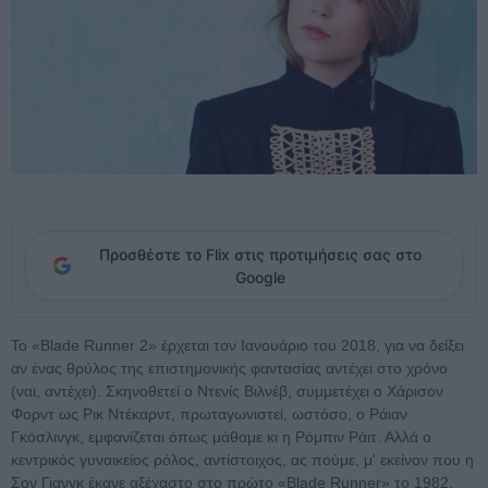
Προσθέστε το Flix στις προτιμήσεις σας στο
Google
Το «Blade Runner 2» έρχεται τον Ιανουάριο του 2018, για να δείξει
αν ένας θρύλος της επιστημονικής φαντασίας αντέχει στο χρόνο
(ναι, αντέχει). Σκηνοθετεί ο Ντενίς Βιλνέβ, συμμετέχει ο Χάρισον
Φορντ ως Ρικ Ντέκαρντ, πρωταγωνιστεί, ωστόσο, ο Ράιαν
Γκόσλινγκ, εμφανίζεται όπως μάθαμε κι η Ρόμπιν Ράιτ. Αλλά ο
κεντρικός γυναικείος ρόλος, αντίστοιχος, ας πούμε, μ' εκείνον που η
Σον Γιανγκ έκανε αξέχαστο στο πρώτο «Blade Runner» το 1982,