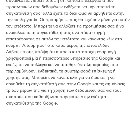
συναινέσετε.
Λάβετε υπόψη ότι κάποια επεξεργασία των
προσωπικών σας δεδομένων ενδέχεται να μην απαιτεί τη
συγκατάθεσή σας, αλλά έχετε το δικαίωμα να αρνηθείτε αυτήν
την επεξεργασία. Οι προτιμήσεις σας θα ισχύουν μόνο για αυτόν
τον ιστότοπο. Μπορείτε να αλλάξετε τις προτιμήσεις σας ή να
Η Σίλβια Χουκς, γεννημένη το 1983, μένει στη μνήμη όσων (άντεξαν
ανακαλέσετε τη συγκατάθεσή σας ανά πάσα στιγμή
και) είδαν το
«Τέλειο Χτύπημα» του Τζουζέπε Τορνατόρε
πριν δυο
επιστρέφοντας σε αυτόν τον ιστότοπο και κάνοντας κλικ στο
χρόνια, στο πλευρό του Τζέφρι Ρας. Ωστόσο, με σπουδές στη
κουμπί "Απορρήτου" στο κάτω μέρος της ιστοσελίδας.
Δραματική Ακαδημία του Μάαστριχτ, η Χουκς έκανε το ολλανδικό
Λάβετε επίσης υπόψη ότι αυτός ο ιστότοπος/η εφαρμογή
ντεμπούτο της το 2007, με την ταινία του Τζος Στέλινγκ, «Duska»,
χρησιμοποιεί μία ή περισσότερες υπηρεσίες της Google και
που τιμήθηκε με το εθνικό βραβείο καλύτερης ταινίας εκείνη τη
ενδέχεται να συλλέγει και να αποθηκεύει πληροφορίες που
χρονιά.
περιλαμβάνουν, ενδεικτικά, τη συμπεριφορά επίσκεψης ή
χρήσης σας. Μπορείτε να κάνετε κλικ για να δώσετε ή να
αρνηθείτε τη συγκατάθεσή σας στην Google και τις σημάνσεις
τρίτων μερών της για τη χρήση των δεδομένων σας για τους
σκοπούς που καθορίζονται παρακάτω στην ενότητα
συγκατάθεσης της Google.