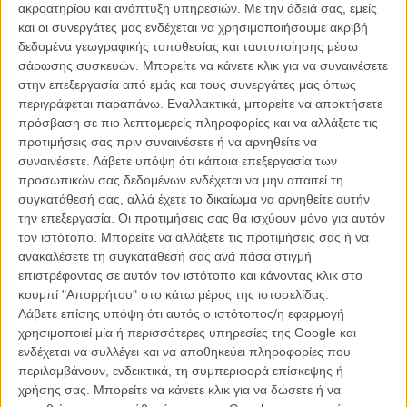
που διαδραματίζεται στο μέλλον.
ακροατηρίου και ανάπτυξη υπηρεσιών.
Με την άδειά σας, εμείς
και οι συνεργάτες μας ενδέχεται να χρησιμοποιήσουμε ακριβή
Δεν ήταν μόνο η εικόνα ενός βροχερού Λος Αντζελες που έμοιαζε να
δεδομένα γεωγραφικής τοποθεσίας και ταυτοποίησης μέσω
έχει βγει από έναν αλλόκοτο συνδυασμό ανάμεσα στους πίνακες
σάρωσης συσκευών. Μπορείτε να κάνετε κλικ για να συναινέσετε
του Εντουαρντ Χόπερ και τα κόμικς του Μοέμπιους, περισσότερο
στην επεξεργασία από εμάς και τους συνεργάτες μας όπως
ρετρό παρά φουτουριστική. Ούτε μόνο η αντιηρωϊκή περσόνα του
περιγράφεται παραπάνω. Εναλλακτικά, μπορείτε να αποκτήσετε
Χάρισον Φορντ που απείχε εκατομμύρια έτη φωτός από την ποπ
πρόσβαση σε πιο λεπτομερείς πληροφορίες και να αλλάξετε τις
μυθολογία του Χαν Σόλο στον «Πόλεμο των Αστρων» και του
προτιμήσεις σας πριν συναινέσετε ή να αρνηθείτε να
Καθηγητή Ιντιάνα Τζόουνς στους «Κυνηγούς της Χαμένης Κιβωτού»
συναινέσετε.
Λάβετε υπόψη ότι κάποια επεξεργασία των
που είχαν προηγηθεί ένα χρόνο πριν. Ούτε φυσικά μόνο η
προσωπικών σας δεδομένων ενδέχεται να μην απαιτεί τη
εμβληματική μουσική του Βαγγέλη Παπαθανασίου (aka Vangelis),
συγκατάθεσή σας, αλλά έχετε το δικαίωμα να αρνηθείτε αυτήν
ένα ηλεκτρονικό ρέκβιεμ θανάτου και αποξένωσης που νιώθεις πως
την επεξεργασία. Οι προτιμήσεις σας θα ισχύουν μόνο για αυτόν
παίζει ακόμη και σήμερα κάθε φορά που κάποιος οραματίζεται ένα
τον ιστότοπο. Μπορείτε να αλλάξετε τις προτιμήσεις σας ή να
σύμπαν κάπου στο μέλλον.
ανακαλέσετε τη συγκατάθεσή σας ανά πάσα στιγμή
επιστρέφοντας σε αυτόν τον ιστότοπο και κάνοντας κλικ στο
κουμπί "Απορρήτου" στο κάτω μέρος της ιστοσελίδας.
Λάβετε επίσης υπόψη ότι αυτός ο ιστότοπος/η εφαρμογή
χρησιμοποιεί μία ή περισσότερες υπηρεσίες της Google και
ενδέχεται να συλλέγει και να αποθηκεύει πληροφορίες που
περιλαμβάνουν, ενδεικτικά, τη συμπεριφορά επίσκεψης ή
χρήσης σας. Μπορείτε να κάνετε κλικ για να δώσετε ή να