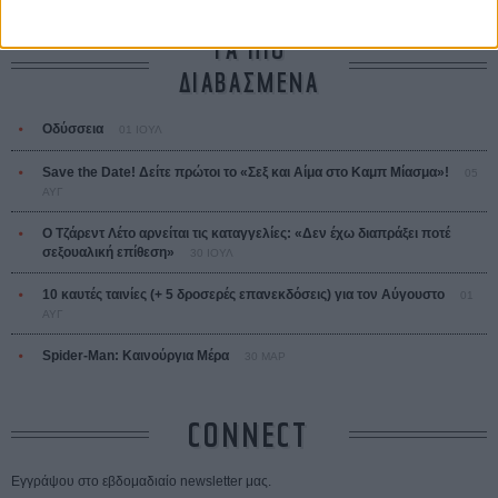
ΤΑ ΠΙΟ
ΔΙΑΒΑΣΜΕΝΑ
Οδύσσεια
01 ΙΟΥΛ
Save the Date! Δείτε πρώτοι το «Σεξ και Αίμα στο Καμπ Μίασμα»!
05
ΑΥΓ
Ο Τζάρεντ Λέτο αρνείται τις καταγγελίες: «Δεν έχω διαπράξει ποτέ
σεξουαλική επίθεση»
30 ΙΟΥΛ
10 καυτές ταινίες (+ 5 δροσερές επανεκδόσεις) για τον Αύγουστο
01
ΑΥΓ
Spider-Man: Καινούργια Μέρα
30 ΜΑΡ
CONNECT
Εγγράψου στο εβδομαδιαίο newsletter μας.