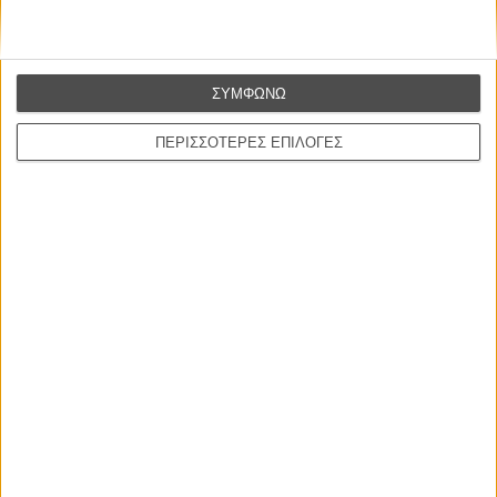
προκαλώντας ωστόσο αυξημένη αμηχανία σε όσους θα ήθελαν
μερικές ταινίες να μην επιστρέφουν στο μέλλον, αλλά να
παραμένουν για πάντα μια αφορμή για να επιστρέφεις στο
παρελθόν.
ΣΥΜΦΩΝΩ
Ευτυχώς, το «Βlade Runner» θα είναι για πάντα μια από αυτές.
ΠΕΡΙΣΣΟΤΕΡΕΣ ΕΠΙΛΟΓΕΣ