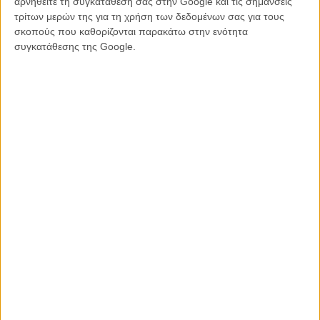
αρνηθείτε τη συγκατάθεσή σας στην Google και τις σημάνσεις
τρίτων μερών της για τη χρήση των δεδομένων σας για τους
σκοπούς που καθορίζονται παρακάτω στην ενότητα
συγκατάθεσης της Google.
Οχι και τόσο μακρινός απόγονος του «Metropolis» του Φριτζ Λανγκ,
του «Φρανκενστάιν» της Μέρι Σέλεϊ και του «Πινόκιο» του Κάρλο
Κολόντι, το «Blade Runner» ήταν περισσότερο απ' οτιδήποτε ένα
cyberpunk φιλμ νουάρ που απλά τύχαινε να διαδραματίζεται στο
μέλλον, «κλέβοντας» ιδέες, εικόνες και ψυχή από τη μεγάλη
βιβλιοθήκη της λογοτεχνίας και του ίδιου του σινεμά, φτάνοντας
ακόμη και μέχρι μια βιβλική θεώρηση της ανθρώπινης αναζήτησης
του «καθ' ομοίωσιν».
Οπως κάθε νουάρ (έστω και νεό) που σέβεται το είδος του, το
«Blade Runner» μιλούσε για μελαγχολικούς άνδρες που αναζητούν
την αλήθεια (ο Ρικ Ντεκάρντ του Χάρισον Φορντ και ο Ρόι Μπάτι του
Ρούτγκερ Χάουερ), μοιραίες γυναίκες που κρύβουν τη μοναξιά τους
πίσω από την αμφισημία της ύπαρξης τους (η σπουδαία Ρέιτσελ