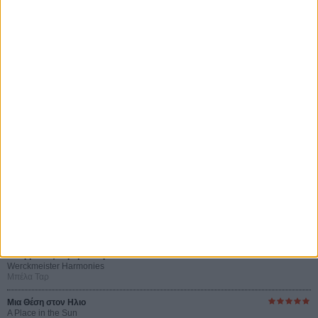
Certified Copy (Copie Conforme)
του Αμπάς Κιαροστάμι
Ο Κλειδαράς του Ενός Εκατομμυρίου
Le Million
του Γκρεγκουάρ Βινιερόν
Αυτό που Ξέρουν οι Γυναίκες
Pour le Plaisir
του Ρεέμ Κερισί
Οι Αρμονίες Βερκμάιστερ
Werckmeister Harmonies
Μπέλα Ταρ
Μια Θέση στον Ηλιο
A Place in the Sun