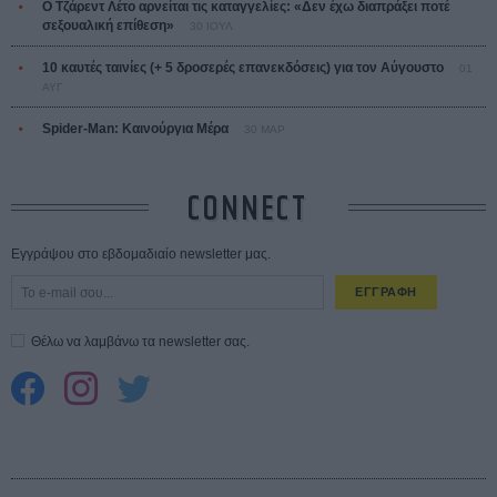
Ο Τζάρεντ Λέτο αρνείται τις καταγγελίες: «Δεν έχω διαπράξει ποτέ
σεξουαλική επίθεση»
30 ΙΟΥΛ
10 καυτές ταινίες (+ 5 δροσερές επανεκδόσεις) για τον Αύγουστο
01
ΑΥΓ
Spider-Man: Καινούργια Μέρα
30 ΜΑΡ
CONNECT
Εγγράψου στο εβδομαδιαίο newsletter μας.
ΕΓΓΡΑΦΗ
Θέλω να λαμβάνω τα newsletter σας.