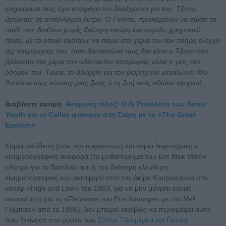
ενημερώνει πως έχει απαγάγει τον δεκάχρονο γιο του, Τζουν,
ζητώντας σε αντάλλαγμα λύτρα. Ο Γκόντο, προκειμένου να σώσει το
παιδί του, διαθέτει χωρίς δεύτερη σκέψη ένα μεγάλο χρηματικό
ποσό, με το οποίο σκόπευε να πάρει στα χέρια του τον πλήρη έλεγχο
της επιχείρησής του, όταν διαπιστώνει πως δεν είναι ο Τζουν που
βρίσκεται στα χέρια του αδίστακτου απαγωγέα, αλλά ο γιος του
οδηγού του. Τώρα, το δίλημμα για τον βιομήχανο μεγαλώνει: Θα
θυσιάσει τους κόπους μιας ζωής ή τη ζωή ενός αθώου αγοριού
;
Διαβάστε ακόμη
:
Αναμονή τέλος! Ο Λι Ρανάλντο των Sonic
Youth και οι Callas φτάνουν στη Στέγη με το «The Great
Eastern»
Καμία υπόθεση (σαν την παραπάνω) και καμία λογοτεχνική ή
κινηματογραφική αναφορά (το μυθιστόρημα του Εντ Μακ Μπέιν
«Λύτρα για το Βασιλιά» και η πιο διάσημη ελεύθερη
κινηματογραφική του μεταφορά από τον Ακίρα Κουροσάουα στο
νουάρ «High and Low» του 1963, για να μην μιλήσει κανείς
απαραίτητα για το «Ransom» του Ρον Χάουαρντ με τον Μελ
Γκίμπσον από το 1996), δεν μπορεί ακριβώς να περιγράψει αυτό
που ξεκίνησε στο μυαλό των
Σύλλα Τζουμέρκα και Γιούλα