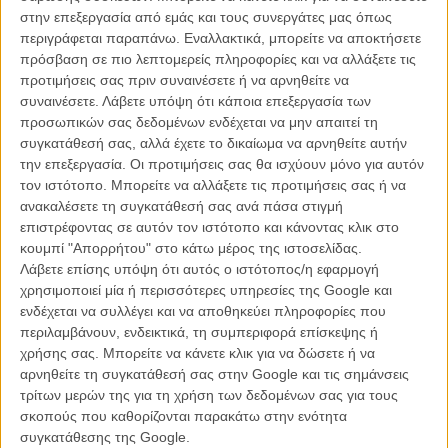
στην επεξεργασία από εμάς και τους συνεργάτες μας όπως
περιγράφεται παραπάνω. Εναλλακτικά, μπορείτε να αποκτήσετε
πρόσβαση σε πιο λεπτομερείς πληροφορίες και να αλλάξετε τις
προτιμήσεις σας πριν συναινέσετε ή να αρνηθείτε να
συναινέσετε.
Λάβετε υπόψη ότι κάποια επεξεργασία των
προσωπικών σας δεδομένων ενδέχεται να μην απαιτεί τη
συγκατάθεσή σας, αλλά έχετε το δικαίωμα να αρνηθείτε αυτήν
την επεξεργασία. Οι προτιμήσεις σας θα ισχύουν μόνο για αυτόν
Από τις ταινίες σας, σάς έχουμε γνωρίσει μ’ ένα λόγο που
τον ιστότοπο. Μπορείτε να αλλάξετε τις προτιμήσεις σας ή να
σχολιάζει τη νεοελληνική κουλτούρα και την κοινωνική
ανακαλέσετε τη συγκατάθεσή σας ανά πάσα στιγμή
πραγματικότητα της χώρας και της εποχής μας. Υπάρχουν
επιστρέφοντας σε αυτόν τον ιστότοπο και κάνοντας κλικ στο
τέτοιοι σύνδεσμοι στο κείμενο της παράστασης, μια και, παρά
κουμπί "Απορρήτου" στο κάτω μέρος της ιστοσελίδας.
την ψυχαγωγική φόρμα του θρίλερ, μιλά για την ταξική πάλη;
Λάβετε επίσης υπόψη ότι αυτός ο ιστότοπος/η εφαρμογή
χρησιμοποιεί μία ή περισσότερες υπηρεσίες της Google και
Γιούλα Μπούνταλη
: Στη φόρμα του έργου αυτού, τόσο
ενδέχεται να συλλέγει και να αποθηκεύει πληροφορίες που
δραματουργικά και σκηνοθετικά όσο και υποκριτικά, αντλούμε από
περιλαμβάνουν, ενδεικτικά, τη συμπεριφορά επίσκεψης ή
μια σειρά από κώδικες όπως το μελόδραμα και τον κλασικό
χρήσης σας. Μπορείτε να κάνετε κλικ για να δώσετε ή να
ρεαλισμό του 4ου τοίχου, τα pulp αστυνομικά νουάρ, το θρίλερ, τα
αρνηθείτε τη συγκατάθεσή σας στην Google και τις σημάνσεις
ασιατικά σπλάτερ, το devised theater και τα happenings σε
τρίτων μερών της για τη χρήση των δεδομένων σας για τους
δημόσιους χώρους. Η εξέλιξη της υπόθεσης και η πορεία της
σκοπούς που καθορίζονται παρακάτω στην ενότητα
παράστασης από τα Ψηλά στα Χαμηλά, γίνονται ένα καθώς οι
συγκατάθεσης της Google.