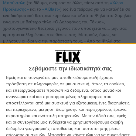
Μπούνταλη
(το δίδυμο, ανάμεσα σε άλλα, πίσω από τη
«Χώρα
Προέλευσης»
και το
«A Blast»
) ως ένα πείραμα για να καταλήξει σε
ένα διαδραστικό θεατρικό κυριολεκτικό «Από τα Ψηλά στα Χαμηλά»
ενωμένο με δεύτερο τίτλο «Ο Δολοφόνος του Τόκυο»,
χριστουγεννιάτικο θεατρικό γεγονός που υπόσχεται να... μην σας
κρατήσει κολλημένους στις θέσεις σας. Μπορούν, όμως, να
μιλήσουν οι ίδιοι για την παράστασή τους, «Από τα Ψηλά στα
Χαμηλά - Ενας Δολοφόνος στο Τόκυο», που ανεβαίνει στη Στέγη
του Ιδρύματος Ωνάση από τις 25 Δεκεμβρίου μέχρι και τις 8
Ιανουαρίου. Και το κάνουν στο Flix. Διαβάστε παρακάτω.
Σεβόμαστε την ιδιωτικότητά σας
Διαβάστε ακόμη
:
Ο Σύλλας Τζουμέρκας και η Γιούλα
Εμείς και οι συνεργάτες μας αποθηκεύουμε και/ή έχουμε
Μπούνταλη κάνουν θέατρο μέσα και... έξω από τη Στέγη του
πρόσβαση σε πληροφορίες σε μια συσκευή, όπως τα cookies,
Ιδρύματος Ωνάση
και επεξεργαζόμαστε προσωπικά δεδομένα, όπως μοναδικοί
αναγνωριστικοί και προσαρμοσμένες πληροφορίες που
αποστέλλονται από μια συσκευή για εξατομικευμένες διαφημίσεις
και περιεχόμενο, μέτρηση διαφήμισης και περιεχομένου, έρευνα
ακροατηρίου και ανάπτυξη υπηρεσιών.
Με την άδειά σας, εμείς
και οι συνεργάτες μας ενδέχεται να χρησιμοποιήσουμε ακριβή
δεδομένα γεωγραφικής τοποθεσίας και ταυτοποίησης μέσω
σάρωσης συσκευών. Μπορείτε να κάνετε κλικ για να συναινέσετε