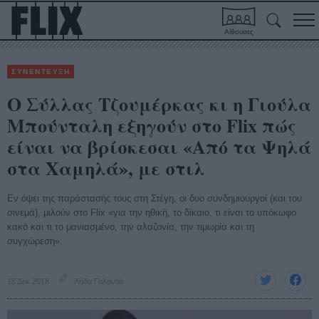
Αίθουσες
ΣΥΝΕΝΤΕΥΞΗ
Ο Σύλλας Τζουμέρκας κι η Γιούλα
Μπούνταλη εξηγούν στο Flix πώς
είναι να βρίσκεσαι «Από τα Ψηλά
στα Χαμηλά», με στιλ
Εν όψει της παράστασής τους στη Στέγη, οι δυο συνδημιουργοί (και του
σινεμά), μιλούν στο Flix «για την ηθική, το δίκαιο, τι είναι το υπόκωφο
κακό και τι το μανιασμένο, την αλαζονία, την τιμωρία και τη
συγχώρεση».
15 Δεκ 2016
Λήδα Γαλανού