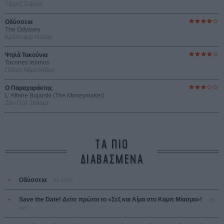
Τζορτζ Στίβενς
Οδύσσεια
The Odyssey
Κρίστοφερ Νόλαν
Ψηλά Τακούνια
Tacones lejanos
Πέδρο Αλμοδόβαρ
Ο Παραχαράκτης
L’ Affaire Bojarski (The Moneymaker)
Ζαν-Πολ Σαλομέ
ΤΑ ΠΙΟ
ΔΙΑΒΑΣΜΕΝΑ
Οδύσσεια
01 ΙΟΥΛ
Save the Date! Δείτε πρώτοι το «Σεξ και Αίμα στο Καμπ Μίασμα»!
05
ΑΥΓ