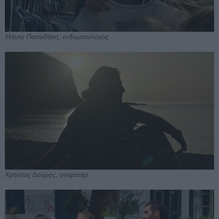
Μάντυ Παπαδάκη, ενδυματολόγος
Χρήστος Δούρος, οπερατέρ