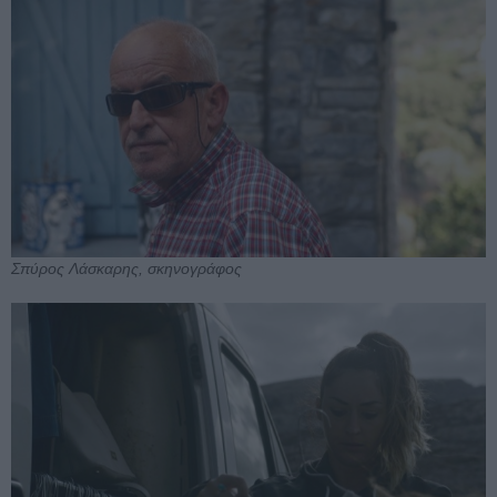
Σπύρος Λάσκαρης, σκηνογράφος