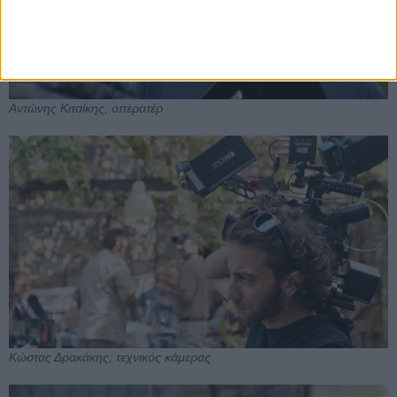
Αντώνης Κιτσίκης, οπερατέρ
Κώστας Δρακάκης, τεχνικός κάμερας