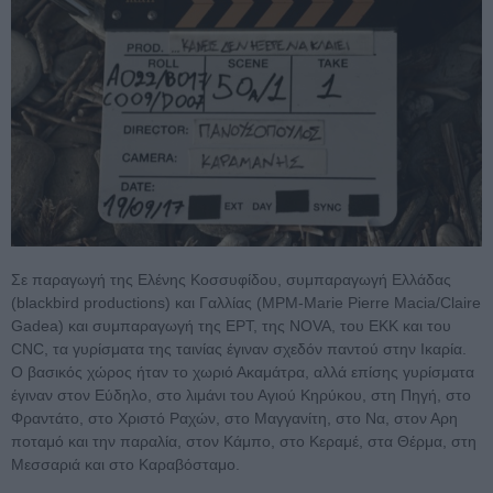
Σε παραγωγή της Ελένης Κοσσυφίδου, συμπαραγωγή Ελλάδας
(blackbird productions) και Γαλλίας (MPM-Μarie Pierre Macia/Claire
Gadea) και συμπαραγωγή της ΕΡΤ, της NOVA, του ΕΚΚ και του
CNC, τα γυρίσματα της ταινίας έγιναν σχεδόν παντού στην Ικαρία.
Ο βασικός χώρος ήταν το χωριό Ακαμάτρα, αλλά επίσης γυρίσματα
έγιναν στον Εύδηλο, στο λιμάνι του Αγιού Κηρύκου, στη Πηγή, στο
Φραντάτο, στο Χριστό Ραχών, στο Μαγγανίτη, στο Να, στον Αρη
ποταμό και την παραλία, στον Κάμπο, στο Κεραμέ, στα Θέρμα, στη
Μεσσαριά και στο Καραβόσταμο.