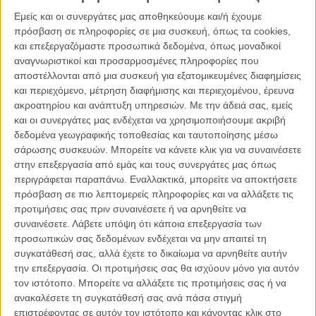
Εμείς και οι συνεργάτες μας αποθηκεύουμε και/ή έχουμε
πρόσβαση σε πληροφορίες σε μια συσκευή, όπως τα cookies,
και επεξεργαζόμαστε προσωπικά δεδομένα, όπως μοναδικοί
αναγνωριστικοί και προσαρμοσμένες πληροφορίες που
αποστέλλονται από μια συσκευή για εξατομικευμένες διαφημίσεις
και περιεχόμενο, μέτρηση διαφήμισης και περιεχομένου, έρευνα
ακροατηρίου και ανάπτυξη υπηρεσιών.
Με την άδειά σας, εμείς
και οι συνεργάτες μας ενδέχεται να χρησιμοποιήσουμε ακριβή
δεδομένα γεωγραφικής τοποθεσίας και ταυτοποίησης μέσω
σάρωσης συσκευών. Μπορείτε να κάνετε κλικ για να συναινέσετε
στην επεξεργασία από εμάς και τους συνεργάτες μας όπως
περιγράφεται παραπάνω. Εναλλακτικά, μπορείτε να αποκτήσετε
πρόσβαση σε πιο λεπτομερείς πληροφορίες και να αλλάξετε τις
προτιμήσεις σας πριν συναινέσετε ή να αρνηθείτε να
συναινέσετε.
Λάβετε υπόψη ότι κάποια επεξεργασία των
προσωπικών σας δεδομένων ενδέχεται να μην απαιτεί τη
συγκατάθεσή σας, αλλά έχετε το δικαίωμα να αρνηθείτε αυτήν
την επεξεργασία. Οι προτιμήσεις σας θα ισχύουν μόνο για αυτόν
τον ιστότοπο. Μπορείτε να αλλάξετε τις προτιμήσεις σας ή να
ανακαλέσετε τη συγκατάθεσή σας ανά πάσα στιγμή
επιστρέφοντας σε αυτόν τον ιστότοπο και κάνοντας κλικ στο