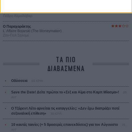
Ψηλά Τακούνια
Tacones lejanos
Πέδρο Αλμοδόβαρ
Ο Παραχαράκτης
L’ Affaire Bojarski (The Moneymaker)
Ζαν-Πολ Σαλομέ
ΤΑ ΠΙΟ
ΔΙΑΒΑΣΜΕΝΑ
Οδύσσεια
01 ΙΟΥΛ
Save the Date! Δείτε πρώτοι το «Σεξ και Αίμα στο Καμπ Μίασμα»!
05
ΑΥΓ
Ο Τζάρεντ Λέτο αρνείται τις καταγγελίες: «Δεν έχω διαπράξει ποτέ
σεξουαλική επίθεση»
30 ΙΟΥΛ
10 καυτές ταινίες (+ 5 δροσερές επανεκδόσεις) για τον Αύγουστο
01
ΑΥΓ