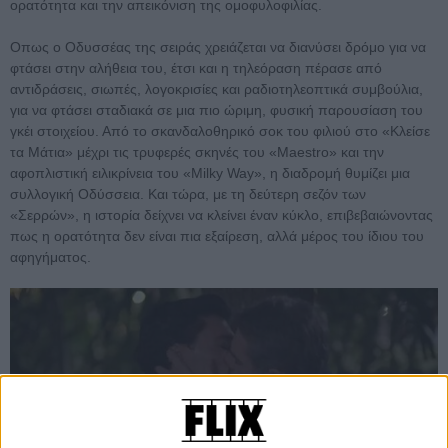
ορατότητα και την απεικόνιση της ομοφυλοφιλίας.
Οπως ο Οδυσσέας της σειράς χρειάζεται να διανύσει δρόμο για να
φτάσει στην αλήθεια του, έτσι και η τηλεόραση πέρασε από
αντιδράσεις, σιωπές, λογοκρισίες και ραδιοτηλεοπτικά συμβούλια,
για να φτάσει σταδιακά σε μια πιο ώριμη, φυσική παρουσίαση του
γκέι στοιχείου. Από το σκανδαλοθηρικό σοκ του φιλιού στο «Κλείσε
τα Μάτια» μέχρι τις τρυφερές σκηνές του «Maestro» και την
αφοπλιστική ειλικρίνεια του «Milky Way», η διαδρομή θυμίζει μια
συλλογική Οδύσσεια. Και τώρα, με τη δεύτερη σεζόν των
«Σερρών», η ιστορία δείχνει να κλείνει έναν κύκλο, επιβεβαιώνοντας
πως η ορατότητα δεν είναι πια εξαίρεση, αλλά μέρος του ίδιου του
αφηγήματος.