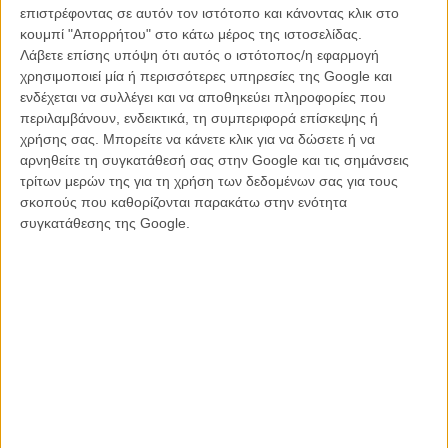
Η δεύτερη σεζόν της σειράς του Γιώργου Καπουτζίδη, η οποία έκανε
επιστρέφοντας σε αυτόν τον ιστότοπο και κάνοντας κλικ στο
την πρεμιέρα της την Τρίτη, που μας πέρασε στον ΑΝΤ1, ήρθε να
κουμπί "Απορρήτου" στο κάτω μέρος της ιστοσελίδας.
φέρει ξανά στο προσκήνιο ένα θέμα που απασχολεί έντονα τη
Λάβετε επίσης υπόψη ότι αυτός ο ιστότοπος/η εφαρμογή
σύγχρονη ελληνική τηλεόραση: την απεικόνιση των ομόφυλόφιλων
χρησιμοποιεί μία ή περισσότερες υπηρεσίες της Google και
ερωτικών σχέσεων. Στη νέα σεζόν, για πρώτη φορά,
ενδέχεται να συλλέγει και να αποθηκεύει πληροφορίες που
παρακολουθήσαμε ένα ακόμα γκέι φιλί μεταξύ του Οδυσσέα και του
περιλαμβάνουν, ενδεικτικά, τη συμπεριφορά επίσκεψης ή
Αντώνη – μια στιγμή που δεν ήρθε ως «πρόκληση», αλλά ως
χρήσης σας. Μπορείτε να κάνετε κλικ για να δώσετε ή να
αναπόσπαστο κομμάτι της αφήγησης. Το γεγονός αυτό έδωσε την
αρνηθείτε τη συγκατάθεσή σας στην Google και τις σημάνσεις
αφορμή να ξαναθυμηθούμε τη διαδρομή της ελληνικής τηλεόρασης
τρίτων μερών της για τη χρήση των δεδομένων σας για τους
σε σχέση με τα γκέι φιλιά και τις ερωτικές σκηνές: μια πορεία που
σκοπούς που καθορίζονται παρακάτω στην ενότητα
ξεκινάει από έντονες αντιδράσεις στις αρχές του 2000 και φτάνει
συγκατάθεσης της Google.
σήμερα σε μια πιο ώριμη, σχεδόν ψύχραιμη απεικόνιση.
Διαβάστε ακόμα:
Δεν υπάρχει ελληνική queer τηλεόραση