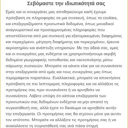
Σεβόμαστε την ιδιωτικότητά σας
Εμείς και οι συνεργάτες μας αποθηκεύουμε και/ή έχουμε
πρόσβαση σε πληροφορίες σε μια συσκευή, όπως τα cookies,
και επεξεργαζόμαστε προσωπικά δεδομένα, όπως μοναδικοί
αναγνωριστικοί και προσαρμοσμένες πληροφορίες που
«Σέρρες» 1ος Κύκλος
αποστέλλονται από μια συσκευή για εξατομικευμένες διαφημίσεις
Η ελληνική τηλεόραση γνώρισε από νωρίς queer χαρακτήρες, όπως
και περιεχόμενο, μέτρηση διαφήμισης και περιεχομένου, έρευνα
τον Γιάννη του Γιάννη Μπέζου στους
«Απαράδεκτους»
τη δεκαετία
ακροατηρίου και ανάπτυξη υπηρεσιών.
Με την άδειά σας, εμείς
του ’90 και τον Μιχαλάκη στα
«Εγκλήματα»
ή τον Τόλη στους
και οι συνεργάτες μας ενδέχεται να χρησιμοποιήσουμε ακριβή
«Δύο Ξένους»
και τον Σπύρο στους
«S1ngles»
που συνήθως
δεδομένα γεωγραφικής τοποθεσίας και ταυτοποίησης μέσω
παρουσιάζονταν με χιουμοριστικό ή δευτερεύοντα τρόπο ή
σάρωσης συσκευών. Μπορείτε να κάνετε κλικ για να συναινέσετε
βάζοντας τους στο περιθώριο, όπως ο χαρακτήρας του Φίλιππου
στην επεξεργασία από εμάς και τους συνεργάτες μας όπως
Σοφιανού στο
«Τμήμα Ηθών. Ατέλειωτη Νύχτα»
. Αργότερα,
περιγράφεται παραπάνω. Εναλλακτικά, μπορείτε να αποκτήσετε
δημιουργοί όπως ο Γιώργος Καπουτζίδης προσπάθησαν να
πρόσβαση σε πιο λεπτομερείς πληροφορίες και να αλλάξετε τις
δώσουν πιο αληθινή διάσταση, μέσα από χαρακτήρες όπως στην
προτιμήσεις σας πριν συναινέσετε ή να αρνηθείτε να
«Εθνική Ελλάδος». Ωστόσο, παρά την παρουσία τέτοιων ρόλων,
συναινέσετε.
Λάβετε υπόψη ότι κάποια επεξεργασία των
χρειάστηκε να φτάσουμε στο 2003 για να δούμε το πρώτο ανοιχτό
προσωπικών σας δεδομένων ενδέχεται να μην απαιτεί τη
γκέι φιλί στο «Κλείσε τα Μάτια», δείχνοντας πόσο αργά τόλμησε η
συγκατάθεσή σας, αλλά έχετε το δικαίωμα να αρνηθείτε αυτήν
τηλεόραση να περάσει από την υπονοούμενη ορατότητα στη
την επεξεργασία. Οι προτιμήσεις σας θα ισχύουν μόνο για αυτόν
ρεαλιστική απεικόνιση.
τον ιστότοπο. Μπορείτε να αλλάξετε τις προτιμήσεις σας ή να
ανακαλέσετε τη συγκατάθεσή σας ανά πάσα στιγμή