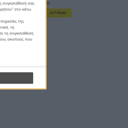
 τη συγκατάθεσή σας
στο εβδομαδιαίο newsletter μας.
ορρήτου" στο κάτω
ΕΓΓΡΑΦΗ
υπηρεσίες της
α λαμβάνω τα newsletter σας.
τικά, τη
ίτε τη συγκατάθεσή
 τους σκοπούς που