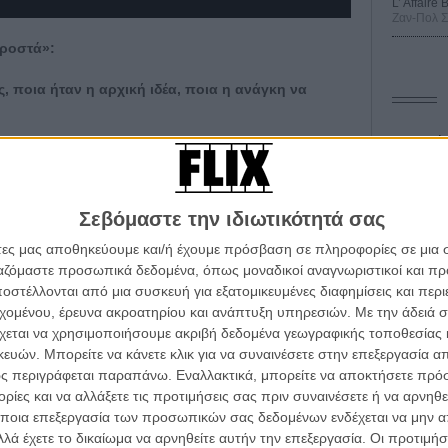
L’ Affaire
Ζαν-Πολ 
προστά»:
ς, ποια ήταν η αρχική ιδέα, ποια η ανάγκη να
Οδύσ
τσιόπουλο) μου έστειλε να διαβάσω κάποια δικά του
όπρακτο μέρος της παράστασης «Δε variete».
Save
πόθεση και τον λόγο του κειμένου και σκέφτηκα τι
Καμπ
κά. Αποφασίσαμε να το διασκευάσουμε σε σενάριο και
Σεβόμαστε την ιδιωτικότητά σας
 μπορεί να συμβεί με αυτό. Η υπέροχη γραφή που
Ο Τζ
άτες μας αποθηκεύουμε και/ή έχουμε πρόσβαση σε πληροφορίες σε μια
διαπ
ε το κείμενο του Αντώνη ήταν το κίνητρο. Και κυρίως
ργαζόμαστε προσωπικά δεδομένα, όπως μοναδικοί αναγνωριστικοί και 
ε μια εποχή που είναι γεμάτη με «καλές» απόψεις και οι
στέλλονται από μια συσκευή για εξατομικευμένες διαφημίσεις και περ
10 κ
λεμένες και «προσεκτικές», εδώ έχουμε να κάνουμε με
τον 
εχομένου, έρευνα ακροατηρίου και ανάπτυξη υπηρεσιών.
Με την άδειά σα
αι οργανική δραματουργικά και έχει θέση.
χεται να χρησιμοποιήσουμε ακριβή δεδομένα γεωγραφικής τοποθεσίας 
Spid
ών. Μπορείτε να κάνετε κλικ για να συναινέσετε στην επεξεργασία απ
η της ταινίας, τι σας έφερε μεγάλη χαρά, ή τι
ς περιγράφεται παραπάνω. Εναλλακτικά, μπορείτε να αποκτήσετε πρό
ίες και να αλλάξετε τις προτιμήσεις σας πριν συναινέσετε ή να αρνηθεί
ποια επεξεργασία των προσωπικών σας δεδομένων ενδέχεται να μην απ
ενη παραγωγή που μπόρεσε να πραγματοποιηθεί με τη
λά έχετε το δικαίωμα να αρνηθείτε αυτήν την επεξεργασία. Οι προτιμήσ
 Αυτό έχει μια υπέροχη και ρομαντική διάσταση αλλά