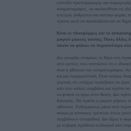
επίπεδο προπαραγωγής και παραγωγής. 
κινηματογράφος, να ακολουθήσει τις εξ
ευτυχώς άνθρωποι και κάποιοι φορείς π
πρέπει αυτό να αγκαλιάζεται και να δημιο
Είναι οι πλατφόρμες και το streamin
μικρού μήκους ταινίας; Ποιες άλλες 
ταινία να φτάσει σε περισσότερο κό
Δεν γνωρίζω επαρκώς το θέμα στη πρακτ
από αυτούς που πιστεύουν ότι ο ιδανικός
είναι η αίθουσα του κινηματογράφου. Αυ
και μια πραγματιστική. Είναι τελείως δια
γεγονός ότι υπάρχει πρόσβαση σε έργα μ
κάτι που καλώς συμβαίνει και πρέπει να
να φτάσει το έργο στον θεατή. Δεν πρέπ
διανομής. Θα πρέπει η μικρού μήκους τα
αίθουσες. Ενδεχομένως μέσα από περισσ
ακόμα με κάποιους τρόπους όπως γινότ
συμβαίνουν σποραδικά. Δεν ξέρω τι ακ
με σοβαρή πρόθεση συλλογικά κάτι πα