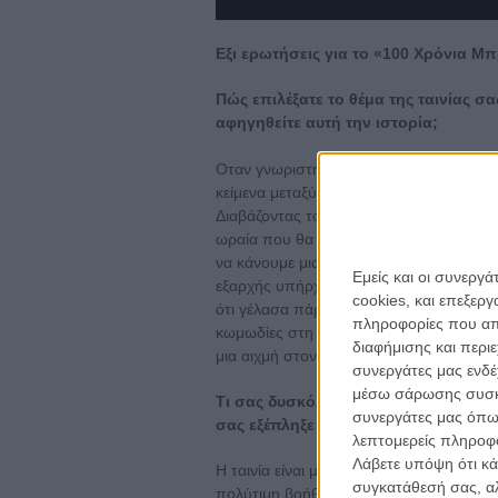
Εξι ερωτήσεις για το «100 Χρόνια Μ
Πώς επιλέξατε το θέμα της ταινίας σα
αφηγηθείτε αυτή την ιστορία;
Οταν γνωριστήκαμε με τον Αντώνη (Τσιο
κείμενα μεταξύ των οποίων και ένα μον
Διαβάζοντας το, ενθουσιάστηκα με την υ
ωραία που θα ήταν να αποδοθεί σεναρια
να κάνουμε μια προσπάθεια να δούμε τι
Εμείς και οι συνεργ
εξαρχής υπήρχε, ο σουρεαλισμός που είχ
cookies, και επεξε
ότι γέλασα πάρα πολύ διαβάζοντας το. Σ
πληροφορίες που απο
κωμωδίες στη μυθοπλασία είναι στρογγυ
διαφήμισης και περι
μια αιχμή στον λόγο που ταυτόχρονα είν
συνεργάτες μας ενδέ
μέσω σάρωσης συσκευ
Τι σας δυσκόλεψε στην πραγματοποίησ
συνεργάτες μας όπω
σας εξέπληξε - θετικά ή αρνητικά;
λεπτομερείς πληροφορ
Λάβετε υπόψη ότι κά
Η ταινία είναι μια αυτοχρηματοδοτούμ
συγκατάθεσή σας, αλ
πολύτιμη βοήθεια φίλων και συνεργατών.