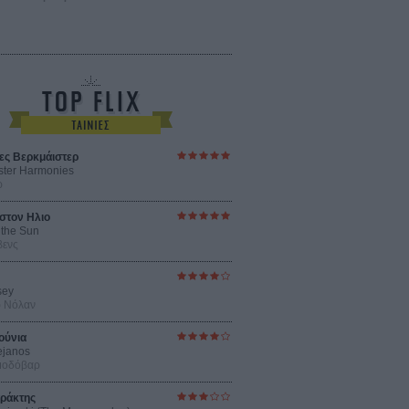
ες Βερκμάιστερ
ster Harmonies
ρ
στον Ηλιο
 the Sun
βενς
sey
ρ Νόλαν
ούνια
ejanos
μοδόβαρ
ράκτης