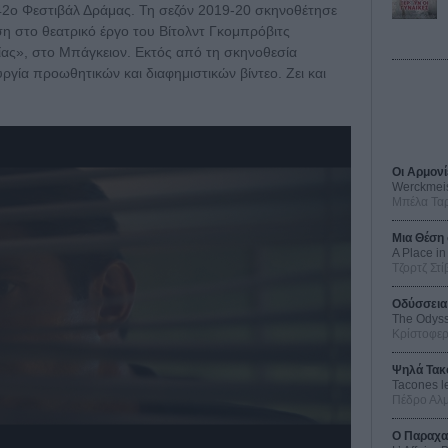
42ο Φεστιβάλ Δράμας. Τη σεζόν 2019-20 σκηνοθέτησε
η στο θεατρικό έργο του Βίτολντ Γκομπρόβιτς
ίας», στο Μπάγκειον. Εκτός από τη σκηνοθεσία
ουργία προωθητικών και διαφημιστικών βίντεο. Ζει και
Οι Αρμονί
Werckmei
Μπέλα Τα
Μια Θέση 
A Place in
Τζορτζ Στί
Οδύσσεια
The Odys
Κρίστοφε
Ψηλά Τακ
Tacones l
Πέδρο Αλ
Ο Παραχα