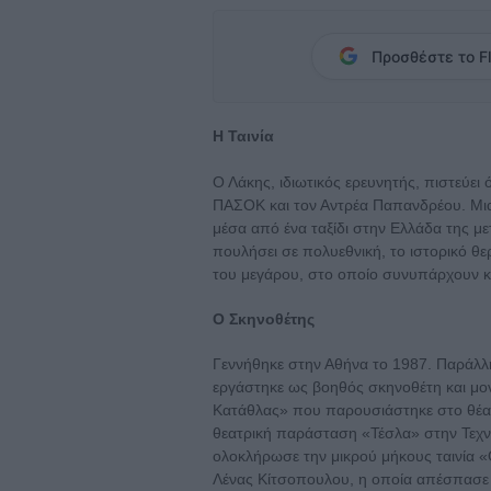
Προσθέστε το Fl
Η Ταινία
Ο Λάκης, ιδιωτικός ερευνητής, πιστεύει 
ΠΑΣΟΚ και τον Αντρέα Παπανδρέου. Μια 
μέσα από ένα ταξίδι στην Ελλάδα της με
πουλήσει σε πολυεθνική, το ιστορικό θε
του μεγάρου, στο οποίο συνυπάρχουν και
Ο Σκηνοθέτης
Γεννήθηκε στην Αθήνα το 1987. Παράλλ
εργάστηκε ως βοηθός σκηνοθέτη και μο
Κατάθλας» που παρουσιάστηκε στο θέα
θεατρική παράσταση «Τέσλα» στην Τεχ
ολοκλήρωσε την μικρού μήκους ταινία «
Λένας Κίτσοπουλου, η οποία απέσπασε τ