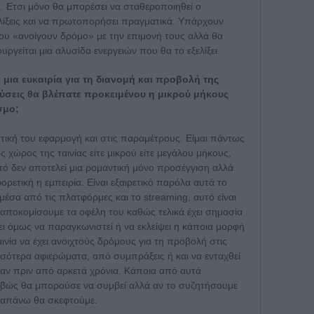
Ετσι μόνο θα μπορέσει να σταθεροποιηθεί ο
ελίξεις και να πρωτοπορήσει πραγματικά. Υπάρχουν
ου «ανοίγουν δρόμο» με την επιμονή τους αλλά θα
υργείται μια αλυσίδα ενεργειών που θα το εξελίξει.
g μια ευκαιρία για τη διανομή και προβολή της
λύσεις θα βλέπατε προκειμένου η μικρού μήκους
σμο;
ική του εφαρμογή και στις παραμέτρους. Είμαι πάντως
 χώρος της ταινίας είτε μικρού είτε μεγάλου μήκους,
τό δεν αποτελεί μια ρομαντική μόνο προσέγγιση αλλά
φορετική η εμπειρία. Είναι εξαιρετικό παρόλα αυτά το
έσα από τις πλατφόρμες και το streaming, αυτό είναι
 αποκομίσουμε τα οφέλη του καθώς τελικά έχει σημασία
ει όμως να παραγκωνιστεί ή να εκλείψει η κάποια μορφή
ινία να έχει ανοιχτούς δρόμους για τη προβολή στις
ότερα αφιερώματα, από συμπράξεις ή και να ενταχθεί
αν πριν από αρκετά χρόνια. Κάποια από αυτά
ριβώς θα μπορούσε να συμβεί αλλά αν το συζητήσουμε
ραπάνω θα σκεφτούμε.