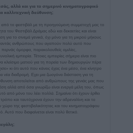
εσάς, αλλά και για το σημερινό κινηματογραφικό
έα καλλιτεχνική διεύθυνση;
 από το φεστιβάλ με τη προηγούμενη συμμετοχή μας το
τα του Φεστιβάλ Δράμας εδώ και δεκαετίες και είναι
η για το σινεμά γενικά, όχι μόνο για τη μικρού μήκους
συναντάς ανθρώπους που αγαπούν πολύ αυτό που
, περνάς όμορφα, παρακολουθείς ομιλίες,
υνολική εμπειρία. Τέτοιες εμπειρίες σήμερα είναι πιο
ένα κλείσιμο ματιού για τη πορεία των δημιουργών πέρα
ε» κι ότι αυτό που κάνεις έχεις ένα μέσο, ένα κίνητρο
μια νέα διαδρομή. Εχει μια ζωογόνα διάσταση για τη
ιεύθυνση αποτελείται από ανθρώπους της γενιάς μας που
θέση αλλά από όσα γνωρίζω είναι ενεργά μέλη του, όπως
Αυτό από μόνο του λέει πολλά. Σημαίνει ότι έχουν έρθει
 τρόπο και ταυτόχρονα έχουν την αδρεναλίνη και το
ον χώρο της φεστιβαλικότητας και του κινηματογράφου
ό. Αυτό που διαφαίνεται είναι πολύ θετικό.
 μεγάλη;