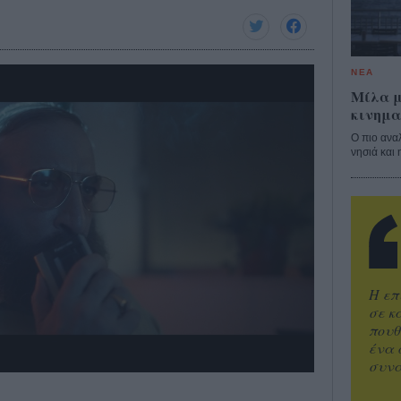
ΝΕΑ
Μίλα μ
κινημα
Ο πιο ανα
νησιά και 
Η επ
σε κ
πουθ
ένα 
συνα