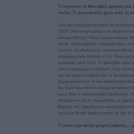
Τι σημαίνει το Φεστιβάλ Δράμας για 
τοπίο; Τι προσδοκίες έχετε από τη ν
Εχω μια υπέροχη εμπειρία ως ανάμνηση
2019. Ολοι αναγνωρίζουν τη σημαντικότη
αναμφισβήτητη. Είναι πραγματικά μια όασ
ταινία. Απολαμβάνεις υπέροχα έργα, 
κάνουν, συνδιαλέγεσαι, αντιπαρατίθεσαι
επιμορφωτικές δράσεις κ.λ.π. Είναι μια σ
αναγκαίες από ποτέ. Το φεστιβάλ είναι 
από συγκεκριμένα πρότζεκτ. Ενα «συνέχισ
και την αρχική στήριξη για να ξεκινήσει 
δημιουργικότητα. Η νέα καλλιτεχνική δ
δεν ζουν έξω από το σινεμά σε κάποια 
και ο ίδιος ο καλλιτεχνικός διευθυντής. 
αντιμέτωποι με τις προκλήσεις με άμεσο
θάρρος που χρειάζεται η καινοτομία στ
και μόνο θετικά οφέλη μπορεί να έχει αυτ
Τι κάνει μία ταινία μικρού μήκους....