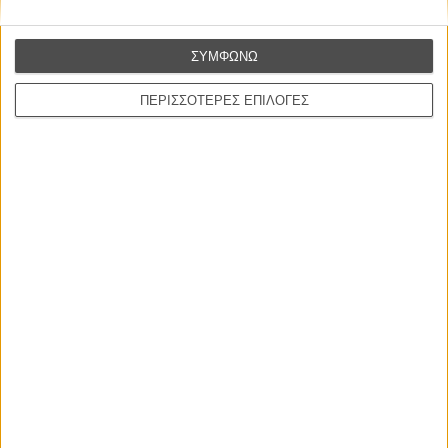
ΝΕΕΣ ΤΑΙΝΙΕΣ
Ο Παραχαράκτης
ΣΥΜΦΩΝΩ
L’ Affaire Bojarski (The Moneymaker)
του Ζαν-Πολ Σαλομέ
ΠΕΡΙΣΣΟΤΕΡΕΣ ΕΠΙΛΟΓΕΣ
Γνήσιο Αντίγραφο
Certified Copy (Copie Conforme)
του Αμπάς Κιαροστάμι
Ο Κλειδαράς του Ενός Εκατομμυρίου
Le Million
του Γκρεγκουάρ Βινιερόν
Αυτό που Ξέρουν οι Γυναίκες
Pour le Plaisir
του Ρεέμ Κερισί