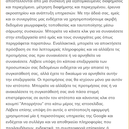
αποστέλλονται από μια συσκευή για εξατομικευμένες διαφημίσεις
διακόπτουν τη συζήτηση και γενικά τα apps δίνουν και παίρνουν
και περιεχόμενο, μέτρηση διαφήμισης και περιεχομένου, έρευνα
φωτιά.
ακροατηρίου και ανάπτυξη υπηρεσιών.
Με την άδειά σας, εμείς
και οι συνεργάτες μας ενδέχεται να χρησιμοποιήσουμε ακριβή
Διαβάστε ακόμη
:
«Game of Thrones», Κύκλος 5, Επεισόδιο 01:
δεδομένα γεωγραφικής τοποθεσίας και ταυτοποίησης μέσω
Σημειώσεις
σάρωσης συσκευών. Μπορείτε να κάνετε κλικ για να συναινέσετε
στην επεξεργασία από εμάς και τους συνεργάτες μας όπως
Δείτε εδώ το βίντεο με τίτλο «Imp in a Box»:
περιγράφεται παραπάνω. Εναλλακτικά, μπορείτε να αποκτήσετε
πρόσβαση σε πιο λεπτομερείς πληροφορίες και να αλλάξετε τις
προτιμήσεις σας πριν συναινέσετε ή να αρνηθείτε να
συναινέσετε.
Λάβετε υπόψη ότι κάποια επεξεργασία των
προσωπικών σας δεδομένων ενδέχεται να μην απαιτεί τη
συγκατάθεσή σας, αλλά έχετε το δικαίωμα να αρνηθείτε αυτήν
την επεξεργασία. Οι προτιμήσεις σας θα ισχύουν μόνο για αυτόν
τον ιστότοπο. Μπορείτε να αλλάξετε τις προτιμήσεις σας ή να
ανακαλέσετε τη συγκατάθεσή σας ανά πάσα στιγμή
επιστρέφοντας σε αυτόν τον ιστότοπο και κάνοντας κλικ στο
κουμπί "Απορρήτου" στο κάτω μέρος της ιστοσελίδας.
Λάβετε επίσης υπόψη ότι αυτός ο ιστότοπος/η εφαρμογή
χρησιμοποιεί μία ή περισσότερες υπηρεσίες της Google και
ενδέχεται να συλλέγει και να αποθηκεύει πληροφορίες που
περιλαμβάνουν, ενδεικτικά, τη συμπεριφορά επίσκεψης ή