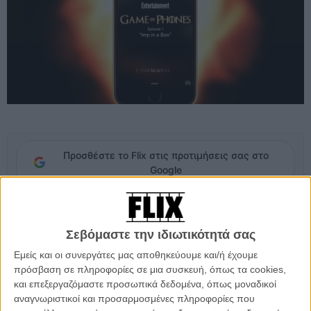
Προσθέστε το Flix στις προτιμήσεις σας στο
Google
Μέρος της σειράς των βίντεο-παρωδία των επεισοδίων του «Game
of Thrones», το «Game of Phones» περιγράφει το κάθε επεισόδιο
Σεβόμαστε την ιδιωτικότητά σας
της σειράς μέσα από ένα πιθανό smartphone κάποιου ήρωα...
Εμείς και οι συνεργάτες μας αποθηκεύουμε και/ή έχουμε
πρόσβαση σε πληροφορίες σε μια συσκευή, όπως τα cookies,
Για
το πρώτο επεισόδιο του πέμπτου κύκλου της σειράς
,
και επεξεργαζόμαστε προσωπικά δεδομένα, όπως μοναδικοί
κρυφοκοιτάμε το iPhone του (μεθυσμένου) Τίριον και προσπαθούμε
αναγνωριστικοί και προσαρμοσμένες πληροφορίες που
να βγάλουμε άκρη στα μεθυσμένα του μηνύματα, καθώς οι κλήσεις