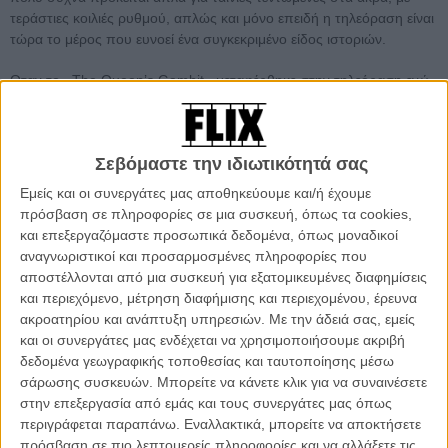
τεράστιες κοιλιές ρυθμού, απλώς και μόνο επειδή η τηλεόραση είναι
τώρα το μέρος που ευνοεί ένα συγκεκριμένο είδος ιστοριών.
Οταν το «The Queen’s Gambit» μεταφέρθηκε στην τηλεόραση ενώ
αρχικά επρόκειτο για κινηματογραφικό πρότζεκτ που ο
σεναριογράφος Σκοτ Φρανκ («Out of Sight», «Godless») είχε για
καιρό στο μυαλό του, η υποψία πολλών ήταν πως θα είχαμε να
Σεβόμαστε την ιδιωτικότητά σας
κάνουμε με μια ακόμα περίπτωση «κρυφής ταινίας» που για
διάφορους λόγους βρήκε στέγη στη μικρή οθόνη. Αυτό θα σήμαινε
Εμείς και οι συνεργάτες μας αποθηκεύουμε και/ή έχουμε
φλυαρία, προβληματικό ρυθμό, επαναλαμβανόμενα μοτίβα, και μια
πρόσβαση σε πληροφορίες σε μια συσκευή, όπως τα cookies,
ιστορία που τελικά, δεν χρειαζόταν 8 ώρες για να ειπωθεί, αλλά
και επεξεργαζόμαστε προσωπικά δεδομένα, όπως μοναδικοί
αρκούσαν οι 2. Το έχουμε δει πολλές φορές να συμβαίνει.
αναγνωριστικοί και προσαρμοσμένες πληροφορίες που
αποστέλλονται από μια συσκευή για εξατομικευμένες διαφημίσεις
και περιεχόμενο, μέτρηση διαφήμισης και περιεχομένου, έρευνα
Flix Best of 2020: Η χρονιά (που δεν ήταν μόνο) covid.
ακροατηρίου και ανάπτυξη υπηρεσιών.
Με την άδειά σας, εμείς
Διαβάστε, δείτε, χαζέψτε, θυμηθείτε, με τον απολογισμό του
και οι συνεργάτες μας ενδέχεται να χρησιμοποιήσουμε ακριβή
Flix για το 2020
δεδομένα γεωγραφικής τοποθεσίας και ταυτοποίησης μέσω
σάρωσης συσκευών. Μπορείτε να κάνετε κλικ για να συναινέσετε
στην επεξεργασία από εμάς και τους συνεργάτες μας όπως
περιγράφεται παραπάνω. Εναλλακτικά, μπορείτε να αποκτήσετε
πρόσβαση σε πιο λεπτομερείς πληροφορίες και να αλλάξετε τις