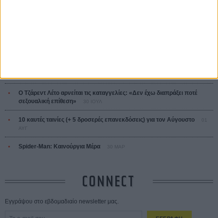
ΤΑ ΠΙΟ
ΔΙΑΒΑΣΜΕΝΑ
Οδύσσεια
01 ΙΟΥΛ
Save the Date! Δείτε πρώτοι το «Σεξ και Αίμα στο Καμπ Μίασμα»!
05
ΑΥΓ
Ο Τζάρεντ Λέτο αρνείται τις καταγγελίες: «Δεν έχω διαπράξει ποτέ
σεξουαλική επίθεση»
30 ΙΟΥΛ
10 καυτές ταινίες (+ 5 δροσερές επανεκδόσεις) για τον Αύγουστο
01
ΑΥΓ
Spider-Man: Καινούργια Μέρα
30 ΜΑΡ
CONNECT
Εγγράψου στο εβδομαδιαίο newsletter μας.