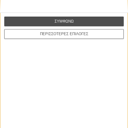
Flix Best of 2020: Η χρονιά (που δεν ήταν μόνο) covid.
Διαβάστε, δείτε, χαζέψτε, θυμηθείτε, με τον απολογισμό του
ΣΥΜΦΩΝΩ
Flix για το 2020
ΠΕΡΙΣΣΟΤΕΡΕΣ ΕΠΙΛΟΓΕΣ
ΜΗ ΧΑΣΕΤΕ