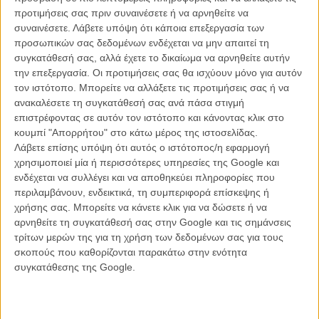
προτιμήσεις σας πριν συναινέσετε ή να αρνηθείτε να
συναινέσετε.
Λάβετε υπόψη ότι κάποια επεξεργασία των
προσωπικών σας δεδομένων ενδέχεται να μην απαιτεί τη
συγκατάθεσή σας, αλλά έχετε το δικαίωμα να αρνηθείτε αυτήν
την επεξεργασία. Οι προτιμήσεις σας θα ισχύουν μόνο για αυτόν
τον ιστότοπο. Μπορείτε να αλλάξετε τις προτιμήσεις σας ή να
ανακαλέσετε τη συγκατάθεσή σας ανά πάσα στιγμή
επιστρέφοντας σε αυτόν τον ιστότοπο και κάνοντας κλικ στο
κουμπί "Απορρήτου" στο κάτω μέρος της ιστοσελίδας.
Λάβετε επίσης υπόψη ότι αυτός ο ιστότοπος/η εφαρμογή
χρησιμοποιεί μία ή περισσότερες υπηρεσίες της Google και
Το αποτέλεσμα όμως ήταν ένας μικρός θρίαμβος για τον Φρανκ και
ενδέχεται να συλλέγει και να αποθηκεύει πληροφορίες που
επιβεβαίωση των καλλιτεχνικών κινήτρων πίσω από την απόφασή
περιλαμβάνουν, ενδεικτικά, τη συμπεριφορά επίσκεψης ή
του να διασκευάσει το βιβλίο για την τηλεόραση. Ακολουθεί την
χρήσης σας. Μπορείτε να κάνετε κλικ για να δώσετε ή να
φανταστική ιστορία της Μπεθ Χάρμον, ενός κοριτσιού με έμφυτο
αρνηθείτε τη συγκατάθεσή σας στην Google και τις σημάνσεις
ταλέντο στο σκάκι που, έχοντας μεγαλώσει σε ορφανοτροφείο
τρίτων μερών της για τη χρήση των δεδομένων σας για τους
ανακαλύπτει μέσα από το σκάκι έναν τρόπο να διαβάζει και να
σκοπούς που καθορίζονται παρακάτω στην ενότητα
κατανοεί τον κόσμο, βρίσκοντας οικογένεια, βρίσκοντας ανθρώπους
συγκατάθεσης της Google.
και βρίσκοντας ένα προσωπικό κίνητρο για να προχωρήσει
μπροστά, ερχόμενη παράλληλα αντιμέτωπη με τους δαίμονες του
εθισμού και της αυτοκαταστροφής.