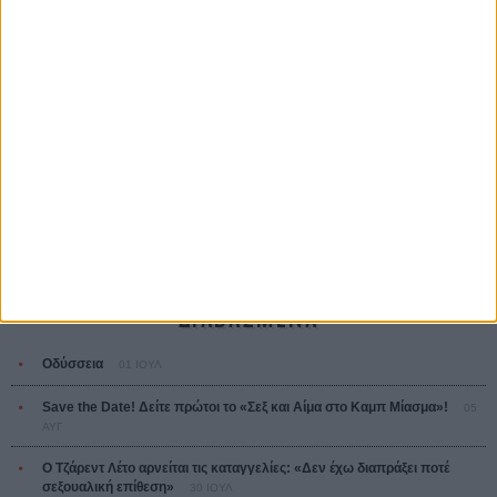
Οδύσσεια
The Odyssey
Κρίστοφερ Νόλαν
Ψηλά Τακούνια
Tacones lejanos
Πέδρο Αλμοδόβαρ
Ο Παραχαράκτης
L’ Affaire Bojarski (The Moneymaker)
Ζαν-Πολ Σαλομέ
ΤΑ ΠΙΟ
ΔΙΑΒΑΣΜΕΝΑ
Οδύσσεια
01 ΙΟΥΛ
Save the Date! Δείτε πρώτοι το «Σεξ και Αίμα στο Καμπ Μίασμα»!
05
ΑΥΓ
Ο Τζάρεντ Λέτο αρνείται τις καταγγελίες: «Δεν έχω διαπράξει ποτέ
σεξουαλική επίθεση»
30 ΙΟΥΛ