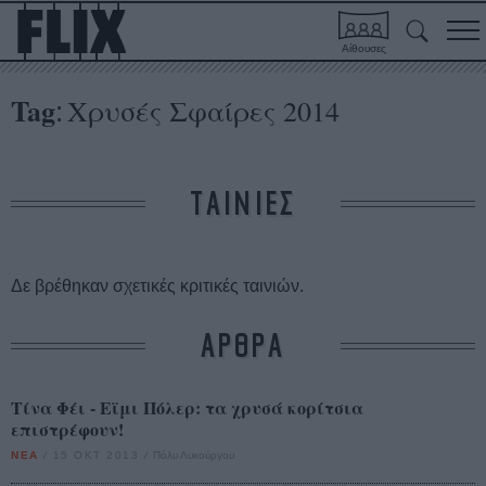
Αίθουσες
Tag
Χρυσές Σφαίρες 2014
:
ΤΑΙΝΙΕΣ
Δε βρέθηκαν σχετικές κριτικές ταινιών.
ΑΡΘΡΑ
Τίνα Φέι - Εϊμι Πόλερ: τα χρυσά κορίτσια
επιστρέφουν!
ΝΕΑ
/
15 ΟΚΤ 2013
/
Πόλυ Λυκούργου