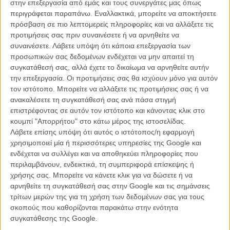
στην επεξεργασία από εμάς και τους συνεργάτες μας όπως
Χρυσές Σφαίρες 2014 / Οι προβλέψεις του Flix: Α'
περιγράφεται παραπάνω. Εναλλακτικά, μπορείτε να αποκτήσετε
Ανδρικός Ρόλος - Δράμα
πρόσβαση σε πιο λεπτομερείς πληροφορίες και να αλλάξετε τις
προτιμήσεις σας πριν συναινέσετε ή να αρνηθείτε να
ΝΕΑ
/
10 ΙΑΝ 2014
/
Flix Team
συναινέσετε.
Λάβετε υπόψη ότι κάποια επεξεργασία των
προσωπικών σας δεδομένων ενδέχεται να μην απαιτεί τη
Χρυσές Σφαίρες 2014 / Οι προβλέψεις του Flix: Ταινία
συγκατάθεσή σας, αλλά έχετε το δικαίωμα να αρνηθείτε αυτήν
Κινουμένων Σχεδίων
την επεξεργασία. Οι προτιμήσεις σας θα ισχύουν μόνο για αυτόν
ΝΕΑ
/
10 ΙΑΝ 2014
/
Flix Team
τον ιστότοπο. Μπορείτε να αλλάξετε τις προτιμήσεις σας ή να
ανακαλέσετε τη συγκατάθεσή σας ανά πάσα στιγμή
επιστρέφοντας σε αυτόν τον ιστότοπο και κάνοντας κλικ στο
Χρυσές Σφαίρες 2014 / Οι προβλέψεις του Flix:
Καλύτερη Μουσική
κουμπί "Απορρήτου" στο κάτω μέρος της ιστοσελίδας.
Λάβετε επίσης υπόψη ότι αυτός ο ιστότοπος/η εφαρμογή
ΝΕΑ
/
11 ΙΑΝ 2014
/
Flix Team
χρησιμοποιεί μία ή περισσότερες υπηρεσίες της Google και
ενδέχεται να συλλέγει και να αποθηκεύει πληροφορίες που
Χρυσές Σφαίρες 2014 / Οι προβλέψεις του Flix:
περιλαμβάνουν, ενδεικτικά, τη συμπεριφορά επίσκεψης ή
Καλύτερο Σενάριο
χρήσης σας. Μπορείτε να κάνετε κλικ για να δώσετε ή να
ΝΕΑ
/
11 ΙΑΝ 2014
/
Flix Team
αρνηθείτε τη συγκατάθεσή σας στην Google και τις σημάνσεις
τρίτων μερών της για τη χρήση των δεδομένων σας για τους
σκοπούς που καθορίζονται παρακάτω στην ενότητα
Χρυσές Σφαίρες 2014 / Οι προβλέψεις του Flix: Β'
συγκατάθεσης της Google.
Ανδρικός Ρόλος