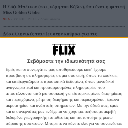
Η Σόζι Μπέικον (ναι, κόρη του Κέβιν), θα είναι η φετινή
Miss Golden Globe
ΝΕΑ
/
22 ΝΟΕ 2013
/
Λήδα Γαλανού
Δύο ελληνικές ταινίες στην κούρσα για τις
υποψηφιότητες των Χρυσών Σφαιρών!
ΝΕΑ
/
28 ΝΟΕ 2013
/
Μανώλης Κρανάκης
Τίνα και Εϊμι υπόσχονται μουσικοχορευτικά Golden
Σεβόμαστε την ιδιωτικότητά σας
Globes στο πρώτο teaser της απονομής!
Εμείς και οι συνεργάτες μας αποθηκεύουμε και/ή έχουμε
ΝΕΑ
/
10 ΔΕΚ 2013
/
Πόλυ Λυκούργου
πρόσβαση σε πληροφορίες σε μια συσκευή, όπως τα cookies,
και επεξεργαζόμαστε προσωπικά δεδομένα, όπως μοναδικοί
Χρυσές Σφαίρες 2014: Οι Υποψηφιότητες!
αναγνωριστικοί και προσαρμοσμένες πληροφορίες που
αποστέλλονται από μια συσκευή για εξατομικευμένες διαφημίσεις
ΝΕΑ
/
12 ΔΕΚ 2013
/
Flix Team
και περιεχόμενο, μέτρηση διαφήμισης και περιεχομένου, έρευνα
ακροατηρίου και ανάπτυξη υπηρεσιών.
Με την άδειά σας, εμείς
Χρυσές Σφαίρες 2014 / Οι προβλέψεις του Flix:
και οι συνεργάτες μας ενδέχεται να χρησιμοποιήσουμε ακριβή
Καλύτερο Τραγούδι
δεδομένα γεωγραφικής τοποθεσίας και ταυτοποίησης μέσω
ΝΕΑ
/
10 ΙΑΝ 2014
/
Flix Team
σάρωσης συσκευών. Μπορείτε να κάνετε κλικ για να συναινέσετε