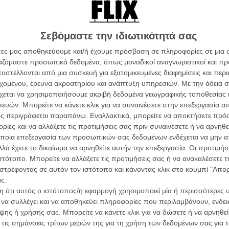
 στους «Πρωτάρηδες»
Σεβόμαστε την ιδιωτικότητά σας
τε το βιβλίο με τα σκίτσα του Μάικ Μιλς –
 αυτό!
άτες μας αποθηκεύουμε και/ή έχουμε πρόσβαση σε πληροφορίες σε μια
ργαζόμαστε προσωπικά δεδομένα, όπως μοναδικοί αναγνωριστικοί και 
στέλλονται από μια συσκευή για εξατομικευμένες διαφημίσεις και περ
εχομένου, έρευνα ακροατηρίου και ανάπτυξη υπηρεσιών.
Με την άδειά σα
απλασιάζουν το χρόνο ζωής
χεται να χρησιμοποιήσουμε ακριβή δεδομένα γεωγραφικής τοποθεσίας 
ών. Μπορείτε να κάνετε κλικ για να συναινέσετε στην επεξεργασία απ
ς περιγράφεται παραπάνω. Εναλλακτικά, μπορείτε να αποκτήσετε πρό
ίτσι με το Τατουάζ» του Ντέιβιντ Φίντσερ
ίες και να αλλάξετε τις προτιμήσεις σας πριν συναινέσετε ή να αρνηθεί
ποια επεξεργασία των προσωπικών σας δεδομένων ενδέχεται να μην απ
λά έχετε το δικαίωμα να αρνηθείτε αυτήν την επεξεργασία. Οι προτιμήσ
ιστότοπο. Μπορείτε να αλλάξετε τις προτιμήσεις σας ή να ανακαλέσετε
άδα στο κόκκινο χαλί της απονομής των
στρέφοντας σε αυτόν τον ιστότοπο και κάνοντας κλικ στο κουμπί "Απ
ς.
 ότι αυτός ο ιστότοπος/η εφαρμογή χρησιμοποιεί μία ή περισσότερες 
ι να συλλέγει και να αποθηκεύει πληροφορίες που περιλαμβάνουν, ενδεικ
α ξαναπαίξει σε ταινία του Τέρενς Μάλικ!
ης ή χρήσης σας. Μπορείτε να κάνετε κλικ για να δώσετε ή να αρνηθε
 τις σημάνσεις τρίτων μερών της για τη χρήση των δεδομένων σας για