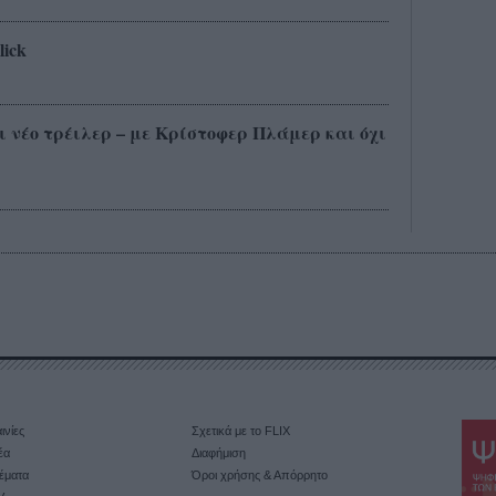
lick
έχει νέο τρέιλερ – με Κρίστοφερ Πλάμερ και όχι
ινίες
Σχετικά με το FLIX
έα
Διαφήμιση
έματα
Όροι χρήσης & Απόρρητο