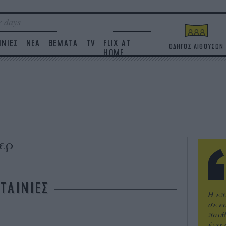
 days
ΙΝΙΕΣ
ΝΕΑ
ΘΕΜΑΤΑ
TV
FLIX AT
ΟΔΗΓΟΣ ΑΙΘΟΥΣΩΝ
HOME
ερ
ΤΑΙΝΙΕΣ
Η επ
σε κ
πουθ
ένα 