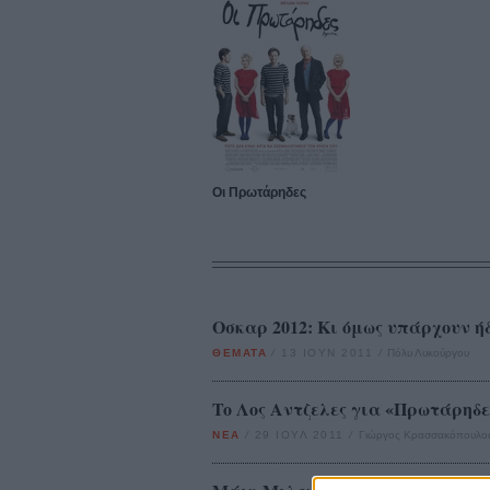
Οι Πρωτάρηδες
Oσκαρ 2012: Κι όμως υπάρχουν ή
ΘΕΜΑΤΑ
/
13 ΙΟΥΝ 2011
/
Πόλυ Λυκούργου
To Λος Αντζελες για «Πρωτάρηδε
ΝΕΑ
/
29 ΙΟΥΛ 2011
/
Γιώργος Κρασσακόπουλο