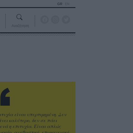
GR
EN
Αναζήτηση
ιτυχία είναι υπερτιμημένη. Δεν
άνει καλύτερο, δεν σε πάει
ενά η επιτυχία. Είναι απλώς
ωραίο, ανεβαστικό, επιφανειακό