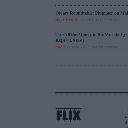
Oscars Roundtable: Plummer on Mal
MULTIMEDIA
/
03 ΦΕΒ 2012
/
Flix Team
Το «All the Money in the World» 
Κέβιν Σπέισι
ΝΕΑ
/
30 ΝΟΕ 2017
/
Θανάσης Πατσαβός
Τα
Ν
Θ