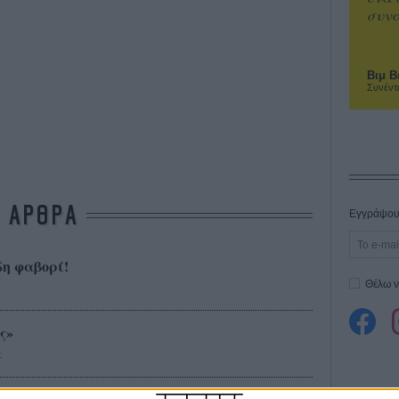
συνα
Βιμ Β
Συνέντ
ΑΡΘΡΑ
Εγγράψου 
δη φαβορί!
Θέλω ν
ς»
ς