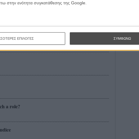
άτω στην ενότητα συγκατάθεσης της Google.
καρ!
κερδίσει το Οσκαρ...
ΣΣΟΤΕΡΕΣ ΕΠΙΛΟΓΕΣ
ΣΥΜΦΩΝΩ
h a role?
udice